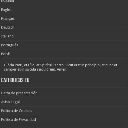
Español
English
Français
Deutsch
Italiano
Português
Polski
Glória Patri, et Fílio, et Spirítui Sancto. Sicut erat in princípio, et nunc et
semper et in sǽcula sæculórum. Amen.
Catholicus.eu
Carta de presentación
Aviso Legal
Política de Cookies
Política de Privacidad