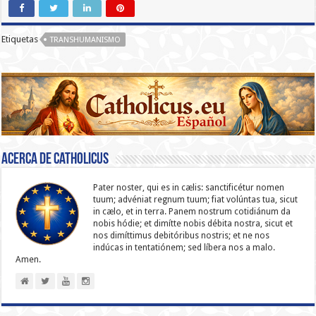
Etiquetas
TRANSHUMANISMO
Acerca de catholicus
Pater noster, qui es in cælis: sanc­ti­ficétur nomen
tuum; advéniat regnum tuum; fiat volúntas tua, sicut
in cælo, et in terra. Panem nostrum cotidiánum da
nobis hódie; et dimítte nobis débita nostra, sicut et
nos dimíttimus debitóribus nostris; et ne nos
indúcas in ten­ta­tiónem; sed líbera nos a malo.
Amen.