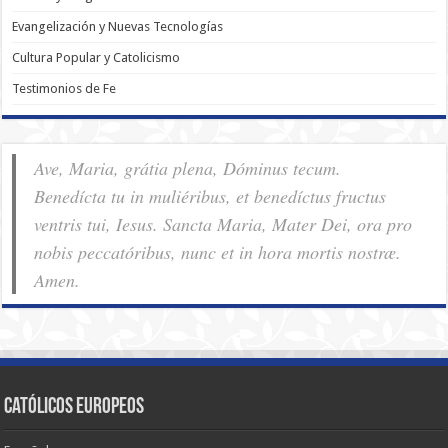
Evangelización y Nuevas Tecnologías
Cultura Popular y Catolicismo
Testimonios de Fe
Ave, Maria, grátia plena, Dóminus tecum.
Benedícta tu in muliéribus, et benedíctus fructus
ventris tui, Iesus. Sancta Maria, Mater Dei, ora pro
nobis pec­ca­tóribus, nunc et in hora mortis nostræ.
Amen.
Católicos Europeos