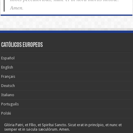
Amen.
Católicos Europeos
Español
English
Français
Deutsch
Italiano
Português
Polski
Glória Patri, et Fílio, et Spirítui Sancto. Sicut erat in princípio, et nunc et
semper et in sǽcula sæculórum. Amen.