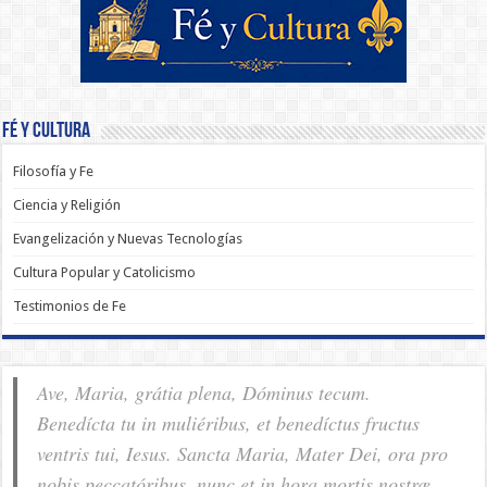
Fé y Cultura
Filosofía y Fe
Ciencia y Religión
Evangelización y Nuevas Tecnologías
Cultura Popular y Catolicismo
Testimonios de Fe
Ave, Maria, grátia plena, Dóminus tecum.
Benedícta tu in muliéribus, et benedíctus fructus
ventris tui, Iesus. Sancta Maria, Mater Dei, ora pro
nobis pec­ca­tóribus, nunc et in hora mortis nostræ.