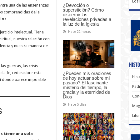
Los
¿Devoción o
entra una de las enseñanzas
superstición? Cómo
s comprendidas de la
discernir las
revelaciones privadas a
Dios
.
la luz de la Iglesia
Hace 22 horas
rcicio intelectual. Tiene
iritual, nuestra relación con
idencia y nuestra manera de
Histo
as guerras, las crisis
 la fe, redescubrir esta
¿Pueden mis oraciones
Hist
de hoy actuar sobre mi
lí donde parece imposible
pasado? El fascinante
Padr
misterio del tiempo, la
gracia y la eternidad de
Conc
Dios
Hace 5 días
Magi
s
Litu
s tiene una sola