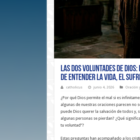
Las Dos Voluntades de Dios:
de Entender la Vida, el Sufr
catholicus
junio 4, 2026
Oración y
¿Por qué Dios permite el mal si es infinita
algunas de nuestras oraciones parecen no 
puede Dios querer la salvación de todos y, 
algunas personas se pierdan? ¿Qué signific
tu voluntad”?
Estas preguntas han acompañado a los crist