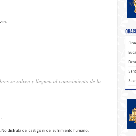
ven.
Oraci
Orac
Euca
Dev
Sant
res se salven y lleguen al conocimiento de la
Sacr
.
s. No disfruta del castigo ni del sufrimiento humano.