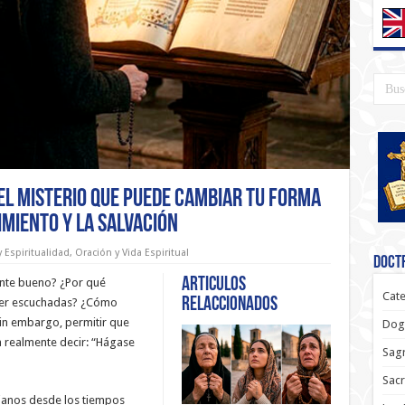
 El Misterio que Puede Cambiar tu Forma
imiento y la Salvación
 Espiritualidad
,
Oración y Vida Espiritual
Doctr
Articulos
mente bueno? ¿Por qué
Cate
relaccionados
ser escuchadas? ¿Cómo
sin embargo, permitir que
Dog
a realmente decir: “Hágase
Sagr
Sac
ianos desde los tiempos