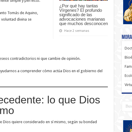
ente simple y perfecto.
¿Por qué hay tantas
Vírgenes? El profundo
santo Tomás de Aquino,
significado de las
advocaciones marianas
 voluntad divina se
que muchos desconocen
Hace 2 semanas
Moral
Doct
Bioé
deseos contradictorios ni que cambie de opinión.
Fami
 ayudarnos a comprender cómo actúa Dios en el gobierno del
Ecol
Virt
ecedente: lo que Dios
smo
ue Dios quiere considerado en sí mismo, según su bondad