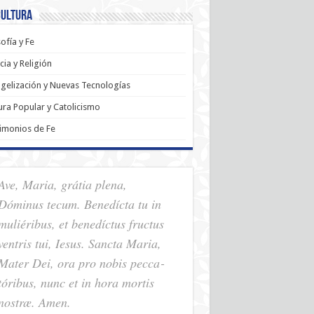
Cultura
sofía y Fe
cia y Religión
gelización y Nuevas Tecnologías
ura Popular y Catolicismo
imonios de Fe
Ave, Maria, grátia plena,
Dóminus tecum. Benedícta tu in
muliéribus, et benedíctus fructus
ventris tui, Iesus. Sancta Maria,
Mater Dei, ora pro nobis pec­ca­
tóribus, nunc et in hora mortis
nostræ. Amen.