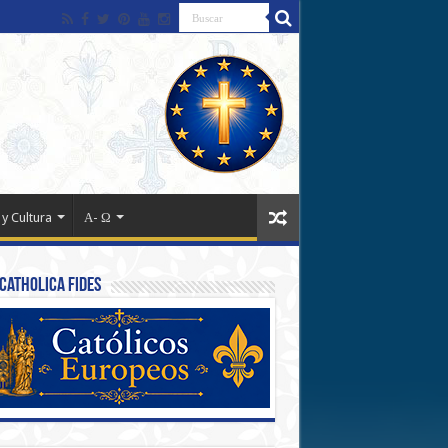
 y Cultura
Α- Ω
Catholica Fides