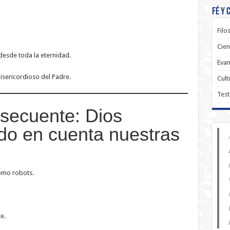
Fé y 
Filo
Cien
esde toda la eternidad.
Evan
isericordioso del Padre.
Cult
Test
secuente: Dios
do en cuenta nuestras
omo robots.
e.