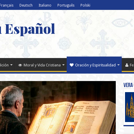
Français
Deutsch
Italiano
Português
Polski
u Español
dición
Moral y Vida Cristiana
Oración y Espiritualidad
Fe
Vera 