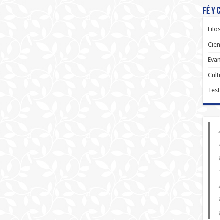
Fé y 
Filo
Cien
Evan
Cult
Test