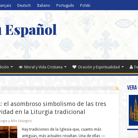
rançais
Deutsch
Italiano
Português
Polski
u Español
dición
Moral y Vida Cristiana
Oración y Espiritualidad
Fe
Vera 
: el asombroso simbolismo de las tres
idad en la Liturgia tradicional
turgia y Año Litúrgico
Hay tradiciones de la Iglesia que, cuanto más
antiguas, más actuales resultan. Una de ellas —