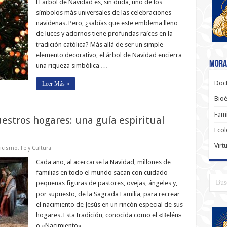
El árbol de Navidad es, sin duda, uno de los
símbolos más universales de las celebraciones
navideñas. Pero, ¿sabías que este emblema lleno
de luces y adornos tiene profundas raíces en la
tradición católica? Más allá de ser un simple
elemento decorativo, el árbol de Navidad encierra
Moral
una riqueza simbólica …
Doct
Leer Más »
Bioé
Fami
uestros hogares: una guía espiritual
Ecol
a
Virt
licismo
,
Fe y Cultura
Cada año, al acercarse la Navidad, millones de
familias en todo el mundo sacan con cuidado
pequeñas figuras de pastores, ovejas, ángeles y,
por supuesto, de la Sagrada Familia, para recrear
el nacimiento de Jesús en un rincón especial de sus
hogares. Esta tradición, conocida como el «Belén»
o «Nacimiento», …