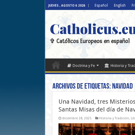
Español
English
F
JUEVES , AGOSTO 6 2026
Catholicus.e
✞ Católicos Europeos en español
Doctrina y Fe
Historia y Tra
Archivos de etiquetas:
Navidad
Una Navidad, tres Misterios
Santas Misas del día de Nav
diciembre 28, 2025
Historia y Tradición
,
Li