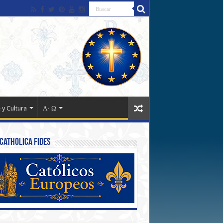
 y Cultura
Α- Ω
Catholica Fides