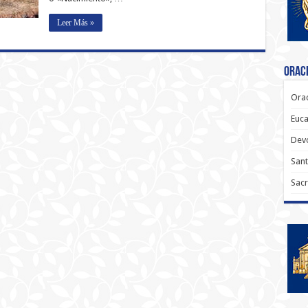
Leer Más »
Oraci
Orac
Euca
Dev
Sant
Sacr