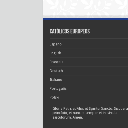
Católicos Europeos
Español
English
Français
Deutsch
Italiano
Português
Polski
Glória Patri, et Fílio, et Spirítui Sancto. Sicut era
princípio, et nunc et semper et in sǽcula
sæculórum. Amen.