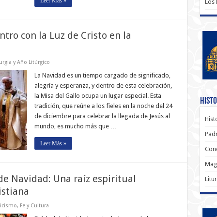
Leer Más »
Los
tro con la Luz de Cristo en la
turgia y Año Litúrgico
La Navidad es un tiempo cargado de significado,
alegría y esperanza, y dentro de esta celebración,
la Misa del Gallo ocupa un lugar especial. Esta
Histo
tradición, que reúne a los fieles en la noche del 24
de diciembre para celebrar la llegada de Jesús al
Hist
mundo, es mucho más que …
Padr
Leer Más »
Conc
Magi
 de Navidad: Una raíz espiritual
Litu
istiana
licismo
,
Fe y Cultura