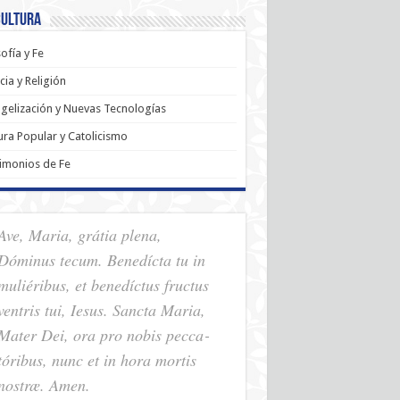
Cultura
sofía y Fe
cia y Religión
gelización y Nuevas Tecnologías
ura Popular y Catolicismo
imonios de Fe
Ave, Maria, grátia plena,
Dóminus tecum. Benedícta tu in
muliéribus, et benedíctus fructus
ventris tui, Iesus. Sancta Maria,
Mater Dei, ora pro nobis pec­ca­
tóribus, nunc et in hora mortis
nostræ. Amen.