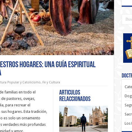
uestros hogares: una guía espiritual
a
Doctr
tura Popular y Catolicismo
,
Fe y Cultura
Cate
Articulos
de familias en todo el
Dog
relaccionados
de pastores, ovejas,
Sagr
ia, para recrear el
 sus hogares. Esta tradición,
Sac
no es solo un ornamento
Los
las verdades más profundas
unidad y amor.