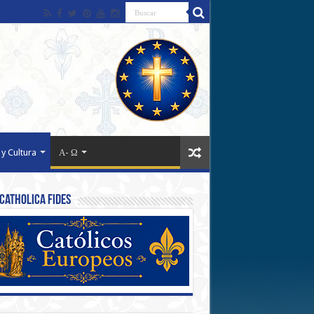
 y Cultura
Α- Ω
Catholica Fides