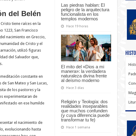
Las piedras hablan: El
peligro de la arquitectura
ón del Belén
funcionalista en los
templos modernos
Cristo tiene raíces en la
Hace 19 horas
año 1223, San Francisco
del nacimiento en Greccio,
humanidad de Cristo y el
arnación, utilizó figuras
Histo
ildad del Salvador que,
s.
Hist
El mito del «Dios a mi
manera»: la verdadera
Padr
naturaleza divina frente
u meditación constante en
al deísmo moderno
os de San Mateo y San Lucas,
Conc
Hace 3 días
ita de los pastores y la
Magi
les experimentaran de
Religión y Teología: dos
Litu
anifestado en ese humilde
realidades inseparables
que muchos confunden
(y cuya diferencia puede
transformar tu fe)
resentar el nacimiento de
Hace 1 semana
do, evolucionando hasta
e conocemos hoy, con