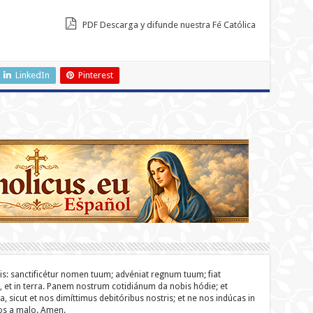
PDF Descarga y difunde nuestra Fé Católica
LinkedIn
Pinterest
lis: sanc­ti­ficétur nomen tuum; advéniat regnum tuum; fiat
o, et in terra. Panem nostrum cotidiánum da nobis hódie; et
a, sicut et nos dimíttimus debitóribus nostris; et ne nos indúcas in
nos a malo. Amen.