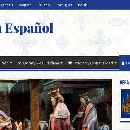
Français
Deutsch
Italiano
Português
Polski
u Español
dición
Moral y Vida Cristiana
Oración y Espiritualidad
Fe
Vera 