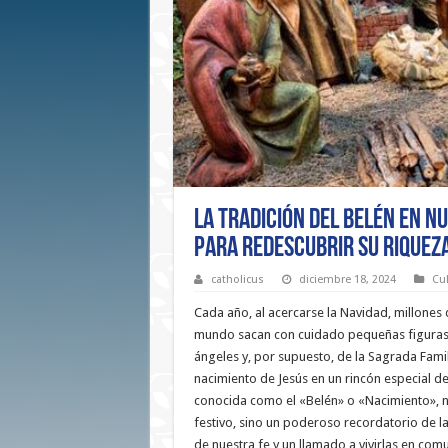
La tradición del Belén en n
para redescubrir su riquez
catholicus
diciembre 18, 2024
Cul
Cada año, al acercarse la Navidad, millones 
mundo sacan con cuidado pequeñas figuras 
ángeles y, por supuesto, de la Sagrada Famil
nacimiento de Jesús en un rincón especial de
conocida como el «Belén» o «Nacimiento», 
festivo, sino un poderoso recordatorio de 
de nuestra fe y un llamado a vivirlas en com