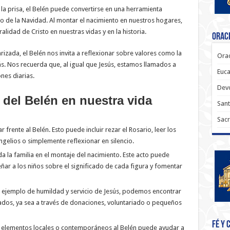
a prisa, el Belén puede convertirse en una herramienta
o de la Navidad. Al montar el nacimiento en nuestros hogares,
lidad de Cristo en nuestras vidas y en la historia.
Oraci
zada, el Belén nos invita a reflexionar sobre valores como la
Orac
más. Nos recuerda que, al igual que Jesús, estamos llamados a
Euca
nes diarias.
Dev
 del Belén en nuestra vida
Sant
Sacr
r frente al Belén. Esto puede incluir rezar el Rosario, leer los
ngelios o simplemente reflexionar en silencio.
da la familia en el montaje del nacimiento. Este acto puede
ar a los niños sobre el significado de cada figura y fomentar
l ejemplo de humildad y servicio de Jesús, podemos encontrar
ados, ya sea a través de donaciones, voluntariado o pequeños
Fé y 
r elementos locales o contemporáneos al Belén puede ayudar a