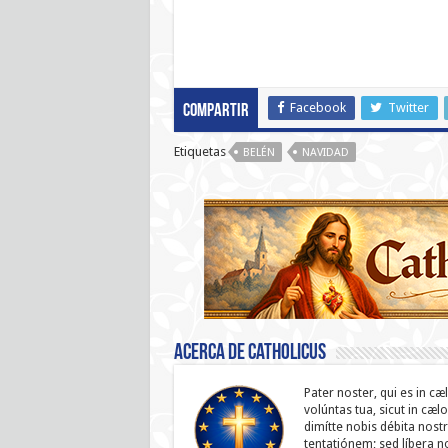
Facebook
Twitter
Compartir
Etiquetas
BELÉN
NAVIDAD
Acerca de catholicus
Pater noster, qui es in cæ
volúntas tua, sicut in cæl
dimítte nobis débita nostr
ten­ta­tiónem; sed líbera 