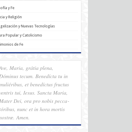
sofía y Fe
cia y Religión
gelización y Nuevas Tecnologías
ura Popular y Catolicismo
imonios de Fe
Ave, Maria, grátia plena,
Dóminus tecum. Benedícta tu in
muliéribus, et benedíctus fructus
ventris tui, Iesus. Sancta Maria,
Mater Dei, ora pro nobis pec­ca­
tóribus, nunc et in hora mortis
nostræ. Amen.