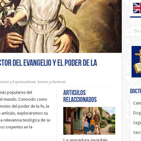
tor del Evangelio y el Poder de la
ación y Espiritualidad
,
Santos y Santoral
Doctr
Articulos
más populares del
relaccionados
o el mundo. Conocido como
Cate
imonio del poder de la fe, la
Dog
e artículo, exploraremos su
la relevancia teológica de su
Sagr
os creyentes en la
Sac
La armadura invisible: