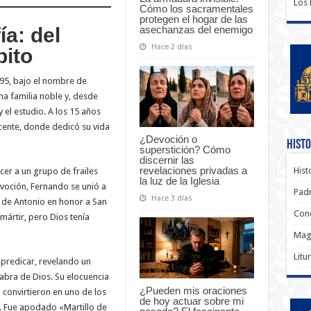
Los
Cómo los sacramentales
protegen el hogar de las
asechanzas del enemigo
ía: del
Hace 2 días
pito
195, bajo el nombre de
a familia noble y, desde
 el estudio. A los 15 años
cente, donde dedicó su vida
¿Devoción o
Histo
superstición? Cómo
discernir las
revelaciones privadas a
Hist
ocer a un grupo de frailes
la luz de la Iglesia
evoción, Fernando se unió a
Padr
Hace 3 días
 de Antonio en honor a San
Conc
mártir, pero Dios tenía
Magi
Litu
 predicar, revelando un
labra de Dios. Su elocuencia
¿Pueden mis oraciones
 convirtieron en uno de los
de hoy actuar sobre mi
 Fue apodado «Martillo de