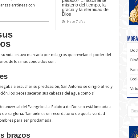
pasado? El fascinante
misterio del tiempo, la
eñanzas erróneas con
gracia y la eternidad de
Dios
Hace 7 días
sus
Moral
los
Doct
 su vida estuvo marcada por milagros que revelan el poder del
Bioé
gunos de los más conocidos son:
Fami
ces
Ecol
negaba a escuchar su predicación, San Antonio se dirigió al río y
Virt
ición, los peces sacaron sus cabezas del agua como si
o universal del Evangelio. La Palabra de Dios no está limitada a
o de su gloria. También es un recordatorio de que la verdad
hombres para ser proclamada.
us brazos