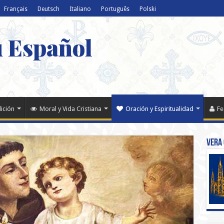
Français
Deutsch
Italiano
Português
Polski
u Español
dición
Moral y Vida Cristiana
Oración y Espiritualidad
Fe
Vera 