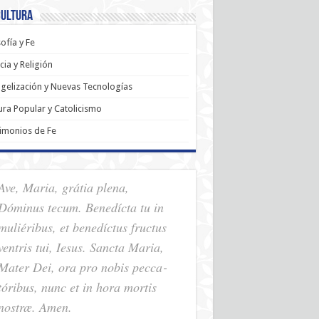
Cultura
sofía y Fe
cia y Religión
gelización y Nuevas Tecnologías
ura Popular y Catolicismo
imonios de Fe
Ave, Maria, grátia plena,
Dóminus tecum. Benedícta tu in
muliéribus, et benedíctus fructus
ventris tui, Iesus. Sancta Maria,
Mater Dei, ora pro nobis pec­ca­
tóribus, nunc et in hora mortis
nostræ. Amen.