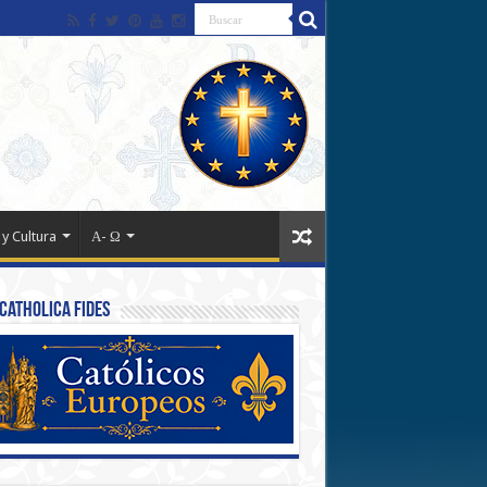
 y Cultura
Α- Ω
Catholica Fides