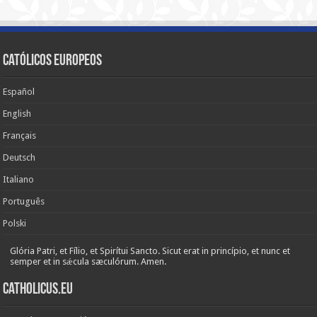
Católicos Europeos
Español
English
Français
Deutsch
Italiano
Português
Polski
Glória Patri, et Fílio, et Spirítui Sancto. Sicut erat in princípio, et nunc et
semper et in sǽcula sæculórum. Amen.
Catholicus.eu