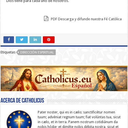
Dios tiene para cada uno de nosotros.
PDF Descarga y difunde nuestra Fé Católica
Etiquetas
DIRECCIÓN ESPIRITUAL
Acerca de catholicus
Pater noster, qui es in cælis: sanc­ti­ficétur nomen
tuum; advéniat regnum tuum; fiat volúntas tua, sicut
in cælo, et in terra. Panem nostrum cotidiánum da
nobis hódie; et dimítte nobis débita nostra, sicut et