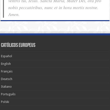
ventris tui, Iesus. Sancta Maria, Mater Dei, ora pro
nobis pec­ca­tóribus, nunc et in hora mortis nostræ.
Amen.
Católicos Europeus
Español
English
Français
Deutsch
Italiano
Português
Polski