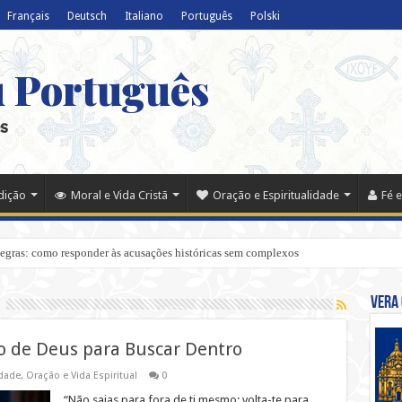
Français
Deutsch
Italiano
Português
Polski
u Português
s
adição
Moral e Vida Cristã
Oração e Espiritualidade
Fé e
negras: como responder às acusações históricas sem complexos
Vera 
 de Deus para Buscar Dentro
idade
,
Oração e Vida Espiritual
0
“Não saias para fora de ti mesmo; volta-te para