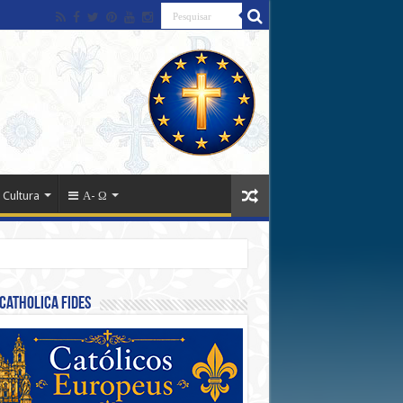
 Cultura
Α- Ω
Catholica Fides