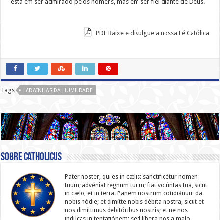
está em ser admirado pelos homens, mas em ser fiel diante de Deus.
PDF Baixe e divulgue a nossa Fé Católica
Tags
LADAINHAS DA HUMILDADE
Sobre catholicus
Pater noster, qui es in cælis: sanc­ti­ficétur nomen
tuum; advéniat regnum tuum; fiat volúntas tua, sicut
in cælo, et in terra. Panem nostrum cotidiánum da
nobis hódie; et dimítte nobis débita nostra, sicut et
nos dimíttimus debitóribus nostris; et ne nos
indúcas in ten­ta­tiónem; sed líbera nos a malo.