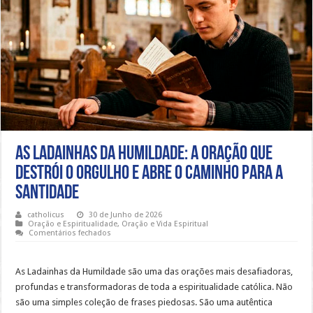
As Ladainhas da Humildade: a oração que
destrói o orgulho e abre o caminho para a
santidade
catholicus
30 de Junho de 2026
Oração e Espiritualidade
,
Oração e Vida Espiritual
em
Comentários fechados
As
Ladainhas
da
Humildade:
As Ladainhas da Humildade são uma das orações mais desafiadoras,
a
profundas e transformadoras de toda a espiritualidade católica. Não
oração
que
são uma simples coleção de frases piedosas. São uma autêntica
destrói