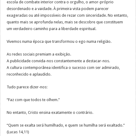
o
escola de combate interior contra o orgulho, o amor-próprio
orgulho
desordenado e a vaidade. À primeira vista podem parecer
e
abre
exageradas ou até impossíveis de rezar com sinceridade. No entanto,
o
caminho
quanto mais se aprofunda nelas, mais se descobre que constituem
para
a
um verdadeiro caminho para a liberdade espiritual.
santidade
Vivemos numa época que transformou o ego numa religião.
As redes sociais premiam a exibição.
A publicidade convida-nos constantemente a destacar-nos.
A cultura contemporânea identifica o sucesso com ser admirado,
reconhecido e aplaudido.
Tudo parece dizer-nos:
“Faz com que todos te olhem.”
No entanto, Cristo ensina exatamente o contrário.
“Quem se exalta será humilhado, e quem se humilha será exaltado.”
(Lucas 14,11)