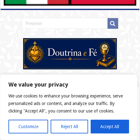
Doutrina e Fé
We value your privacy
Catecismo da Igreja Católica
We use cookies to enhance your browsing experience, serve
personalized ads or content, and analyze our traffic. By
Dogmas da Fé
clicking "Accept All", you consent to our use of cookies.
Sagradas Escrituras
Sacramentos
Customize
Reject All
Accept All
Os Mandamentos