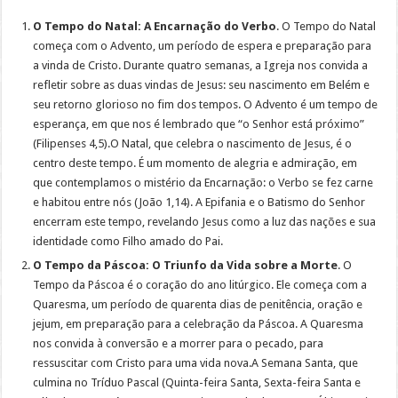
O Tempo do Natal: A Encarnação do Verbo
. O Tempo do Natal
começa com o Advento, um período de espera e preparação para
a vinda de Cristo. Durante quatro semanas, a Igreja nos convida a
refletir sobre as duas vindas de Jesus: seu nascimento em Belém e
seu retorno glorioso no fim dos tempos. O Advento é um tempo de
esperança, em que nos é lembrado que “o Senhor está próximo”
(Filipenses 4,5).O Natal, que celebra o nascimento de Jesus, é o
centro deste tempo. É um momento de alegria e admiração, em
que contemplamos o mistério da Encarnação: o Verbo se fez carne
e habitou entre nós (João 1,14). A Epifania e o Batismo do Senhor
encerram este tempo, revelando Jesus como a luz das nações e sua
identidade como Filho amado do Pai.
O Tempo da Páscoa: O Triunfo da Vida sobre a Morte
. O
Tempo da Páscoa é o coração do ano litúrgico. Ele começa com a
Quaresma, um período de quarenta dias de penitência, oração e
jejum, em preparação para a celebração da Páscoa. A Quaresma
nos convida à conversão e a morrer para o pecado, para
ressuscitar com Cristo para uma vida nova.A Semana Santa, que
culmina no Tríduo Pascal (Quinta-feira Santa, Sexta-feira Santa e