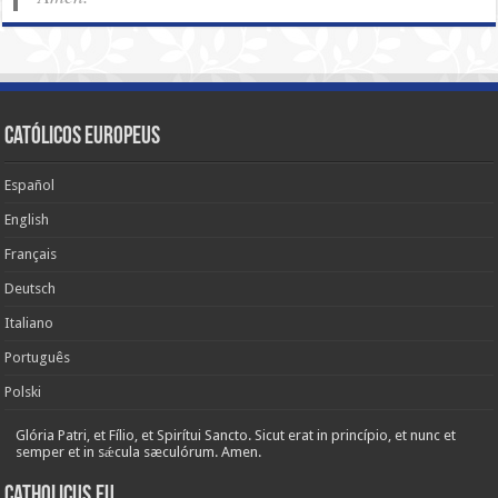
Católicos Europeus
Español
English
Français
Deutsch
Italiano
Português
Polski
Glória Patri, et Fílio, et Spirítui Sancto. Sicut erat in princípio, et nunc et
semper et in sǽcula sæculórum. Amen.
Catholicus.eu