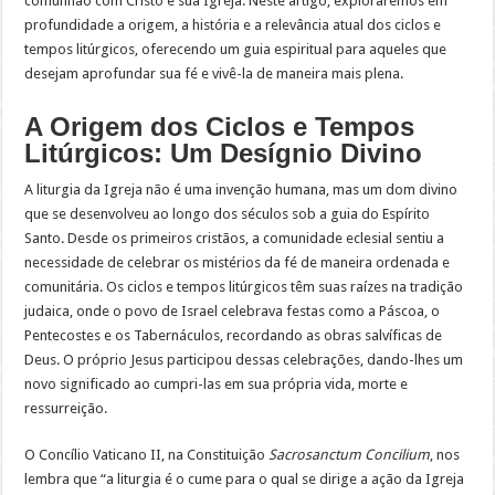
comunhão com Cristo e sua Igreja. Neste artigo, exploraremos em
profundidade a origem, a história e a relevância atual dos ciclos e
tempos litúrgicos, oferecendo um guia espiritual para aqueles que
desejam aprofundar sua fé e vivê-la de maneira mais plena.
A Origem dos Ciclos e Tempos
Litúrgicos: Um Desígnio Divino
A liturgia da Igreja não é uma invenção humana, mas um dom divino
que se desenvolveu ao longo dos séculos sob a guia do Espírito
Santo. Desde os primeiros cristãos, a comunidade eclesial sentiu a
necessidade de celebrar os mistérios da fé de maneira ordenada e
comunitária. Os ciclos e tempos litúrgicos têm suas raízes na tradição
judaica, onde o povo de Israel celebrava festas como a Páscoa, o
Pentecostes e os Tabernáculos, recordando as obras salvíficas de
Deus. O próprio Jesus participou dessas celebrações, dando-lhes um
novo significado ao cumpri-las em sua própria vida, morte e
ressurreição.
O Concílio Vaticano II, na Constituição
Sacrosanctum Concilium
, nos
lembra que “a liturgia é o cume para o qual se dirige a ação da Igreja