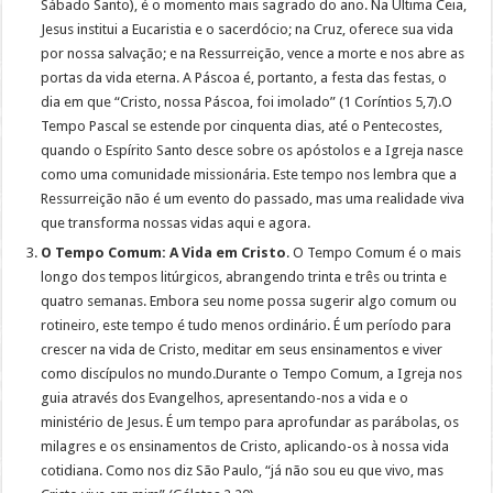
Sábado Santo), é o momento mais sagrado do ano. Na Última Ceia,
Jesus institui a Eucaristia e o sacerdócio; na Cruz, oferece sua vida
por nossa salvação; e na Ressurreição, vence a morte e nos abre as
portas da vida eterna. A Páscoa é, portanto, a festa das festas, o
dia em que “Cristo, nossa Páscoa, foi imolado” (1 Coríntios 5,7).O
Tempo Pascal se estende por cinquenta dias, até o Pentecostes,
quando o Espírito Santo desce sobre os apóstolos e a Igreja nasce
como uma comunidade missionária. Este tempo nos lembra que a
Ressurreição não é um evento do passado, mas uma realidade viva
que transforma nossas vidas aqui e agora.
O Tempo Comum: A Vida em Cristo
. O Tempo Comum é o mais
longo dos tempos litúrgicos, abrangendo trinta e três ou trinta e
quatro semanas. Embora seu nome possa sugerir algo comum ou
rotineiro, este tempo é tudo menos ordinário. É um período para
crescer na vida de Cristo, meditar em seus ensinamentos e viver
como discípulos no mundo.Durante o Tempo Comum, a Igreja nos
guia através dos Evangelhos, apresentando-nos a vida e o
ministério de Jesus. É um tempo para aprofundar as parábolas, os
milagres e os ensinamentos de Cristo, aplicando-os à nossa vida
cotidiana. Como nos diz São Paulo, “já não sou eu que vivo, mas