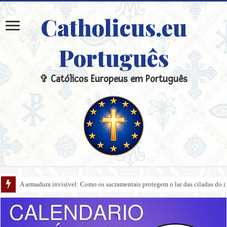
Catholicus.eu
Português
✞ Católicos Europeus em Português
A armadura invisível: Como os sacramentais protegem o lar das ciladas do 