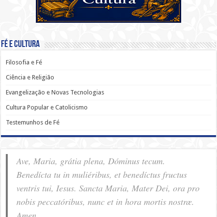
Fé e Cultura
Filosofia e Fé
Ciência e Religião
Evangelização e Novas Tecnologias
Cultura Popular e Catolicismo
Testemunhos de Fé
Ave, Maria, grátia plena, Dóminus tecum.
Benedícta tu in muliéribus, et benedíctus fructus
ventris tui, Iesus. Sancta Maria, Mater Dei, ora pro
nobis pec­ca­tóribus, nunc et in hora mortis nostræ.
Amen.