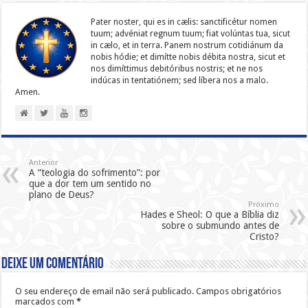
Pater noster, qui es in cælis: sanc­ti­ficétur nomen
tuum; advéniat regnum tuum; fiat volúntas tua, sicut
in cælo, et in terra. Panem nostrum cotidiánum da
nobis hódie; et dimítte nobis débita nostra, sicut et
nos dimíttimus debitóribus nostris; et ne nos
indúcas in ten­ta­tiónem; sed líbera nos a malo.
Amen.
Anterior
A “teologia do sofrimento”: por
que a dor tem um sentido no
plano de Deus?
Próximo
Hades e Sheol: O que a Bíblia diz
sobre o submundo antes de
Cristo?
Deixe um comentário
O seu endereço de email não será publicado.
Campos obrigatórios
marcados com
*