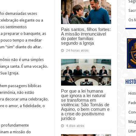
Sagr
Sac
foi demasiadas vezes
Os 
elebração elegante ou a
os sentimentos
Pais santos, filhos fortes:
A missão irrenunciável
a preparar o banquete, as
do pater familias
m pouco tempo a meditar
segundo a Igreja
m “sim” diante do altar.
24 horas atrás
rimônio não é uma simples
iança santa. É uma vocação.
 Sua Igreja.
Histó
lhem passagens bíblicas
Por que a lei humana
cerimónia, não estão
Hist
que ignora a lei natural
ara decorar uma celebração.
se transforma em
Padr
violência: São Tomás de
re o amor, a fidelidade, o
Aquino, o bem comum e
Conc
a crise do positivismo
jurídico
Magi
ns profundamente
4 dias atrás
Litu
minam a missão do