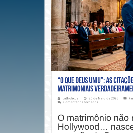
“O que Deus uniu”: As citaç
matrimoniais verdadeirame
catholicus
25 de Maio de 2026
Fa
em
Comentários fechados
“O
que
Deus
O matrimônio não
uniu”:
As
Hollywood… nasc
citações
bíblicas
mais