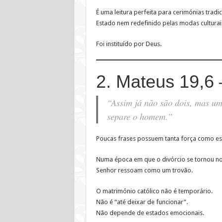
É uma leitura perfeita para cerimónias tradi
Estado nem redefinido pelas modas culturai
Foi instituído por Deus.
2. Mateus 19,6
“Assim já não são dois, mas um
separe o homem.”
Poucas frases possuem tanta força como es
Numa época em que o divórcio se tornou nor
Senhor ressoam como um trovão.
O matrimónio católico não é temporário.
Não é “até deixar de funcionar”.
Não depende de estados emocionais.