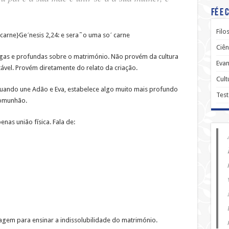
Fé e 
Filo
 carne}
Geˊnesis 2,24: e sera˜o uma soˊ carne
Ciên
igas e profundas sobre o matrimónio. Não provém da cultura
Evan
vel. Provém diretamente do relato da criação.
Cult
quando une Adão e Eva, estabelece algo muito mais profundo
Tes
comunhão.
nas união física. Fala de:
sagem para ensinar a indissolubilidade do matrimónio.