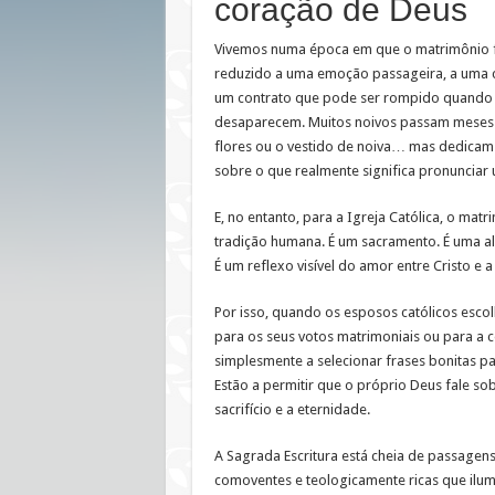
coração de Deus
poderosas
para
votos
Vivemos numa época em que o matrimônio 
matrimoniais
verdadeiramente
reduzido a uma emoção passageira, a uma c
católicos
um contrato que pode ser rompido quando 
desaparecem. Muitos noivos passam meses 
flores ou o vestido de noiva… mas dedica
sobre o que realmente significa pronunciar u
E, no entanto, para a Igreja Católica, o mat
tradição humana. É um sacramento. É uma al
É um reflexo visível do amor entre Cristo e a
Por isso, quando os esposos católicos esco
para os seus votos matrimoniais ou para a 
simplesmente a selecionar frases bonitas p
Estão a permitir que o próprio Deus fale sob
sacrifício e a eternidade.
A Sagrada Escritura está cheia de passage
comoventes e teologicamente ricas que ilu