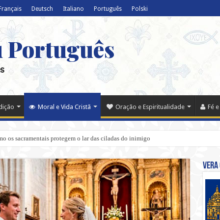
Français
Deutsch
Italiano
Português
Polski
u Português
s
adição
Moral e Vida Cristã
Oração e Espiritualidade
Fé e
o os sacramentais protegem o lar das ciladas do inimigo
Vera 