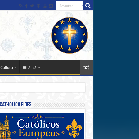
 Cultura
Α- Ω
Catholica Fides