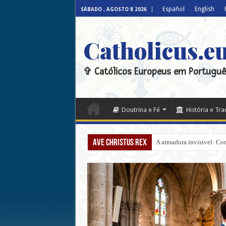
Español
English
SÁBADO , AGOSTO 8 2026
Catholicus.e
✞ Católicos Europeus em Portuguê
Doutrina e Fé
História e Tr
Ave Christus Rex
A armadura invisível: Com