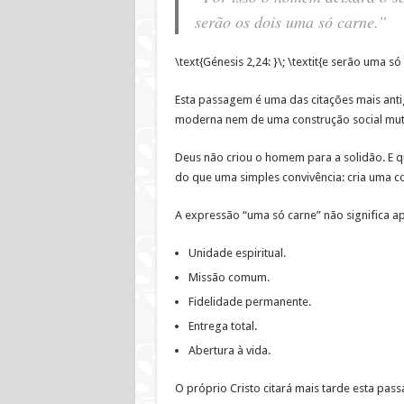
serão os dois uma só carne.”
\text{Génesis 2,24: }\; \textit{e serão uma só
Esta passagem é uma das citações mais ant
moderna nem de uma construção social mutá
Deus não criou o homem para a solidão. E 
do que uma simples convivência: cria uma 
A expressão “uma só carne” não significa ape
Unidade espiritual.
Missão comum.
Fidelidade permanente.
Entrega total.
Abertura à vida.
O próprio Cristo citará mais tarde esta pas