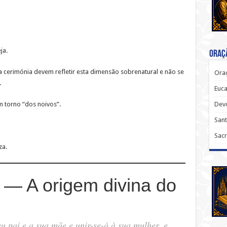
ja.
Oraçã
 a cerimónia devem refletir esta dimensão sobrenatural e não se
Oraç
.
Euca
Dev
m torno “dos noivos”.
Sant
Sacr
za.
 — A origem divina do
u pai e a sua mãe e unir-se-á à sua mulher, e