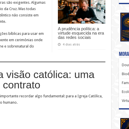
tras são exigentes. Algumas
cio da Cruz. Mas todas
êntico não consiste em
nte.
A prudência política: a
virtude esquecida na era
ções bíblicas para usar em
das redes sociais
lmente em cerimónias onde
4 dias atrás
ne e sobrenatural do
Moral
Dout
 visão católica: uma
Bio
 contrato
Famí
Ecol
 importante recordar algo fundamental: para a Igreja Católica,
Virt
do humano.