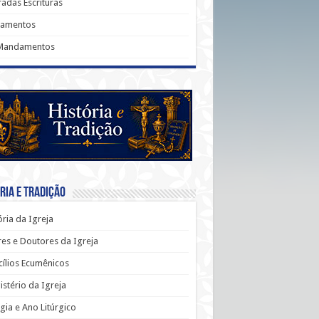
adas Escrituras
ramentos
Mandamentos
ria e Tradição
ória da Igreja
es e Doutores da Igreja
ílios Ecumênicos
stério da Igreja
rgia e Ano Litúrgico