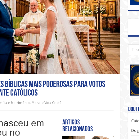
ões bíblicas mais poderosas para votos
nte católicos
mília e Matrimônio
,
Moral e Vida Cristã
Doutr
 nasceu em
Cate
Artigos
relacionados
eu no
Dog