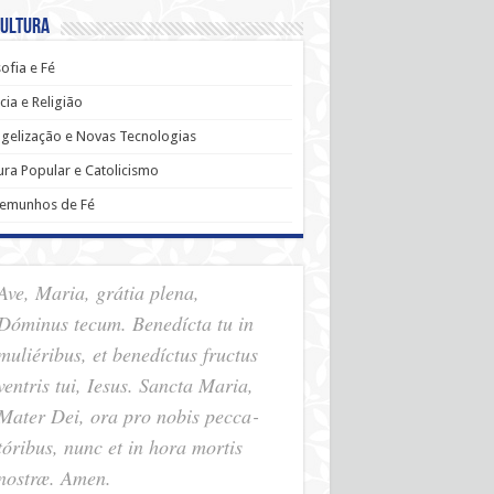
Cultura
sofia e Fé
cia e Religião
gelização e Novas Tecnologias
ura Popular e Catolicismo
temunhos de Fé
Ave, Maria, grátia plena,
Dóminus tecum. Benedícta tu in
muliéribus, et benedíctus fructus
ventris tui, Iesus. Sancta Maria,
Mater Dei, ora pro nobis pec­ca­
tóribus, nunc et in hora mortis
nostræ. Amen.