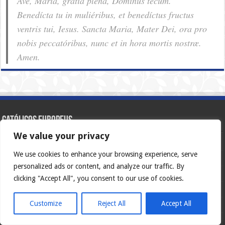
Ave, Maria, grátia plena, Dóminus tecum.
Benedícta tu in muliéribus, et benedíctus fructus
ventris tui, Iesus. Sancta Maria, Mater Dei, ora pro
nobis pec­ca­tóribus, nunc et in hora mortis nostræ.
Amen.
Católicos Europeus
We value your privacy
Español
We use cookies to enhance your browsing experience, serve
English
personalized ads or content, and analyze our traffic. By
Français
clicking "Accept All", you consent to our use of cookies.
Deutsch
Customize
Reject All
Accept All
Italiano
Português