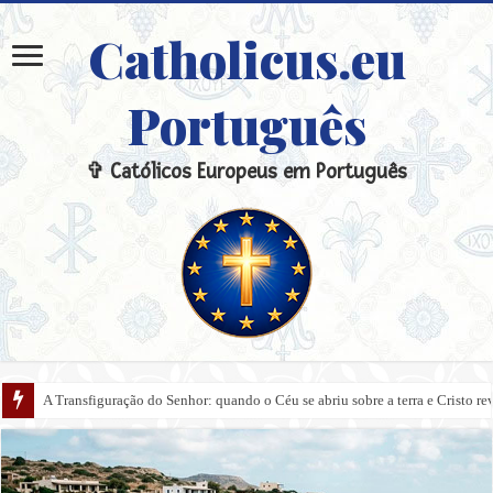
Catholicus.eu
Português
✞ Católicos Europeus em Português
O véu, a balaustrada da Comunhão e o presbitério: o sentido sagrado da sepa