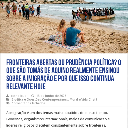
Fronteiras abertas ou prudência política? O
que São Tomás de Aquino realmente ensinou
sobre a imigração e por que isso continua
relevante hoje
catholicus
13 de Junho de 2026
Bioética e Questões Contemporâneas
,
Moral e Vida Cristã
em
Comentários fechados
Fronteiras
abertas
A imigração é um dos temas mais debatidos do nosso tempo.
ou
prudência
Governos, organismos internacionais, meios de comunicação e
política?
líderes religiosos discutem constantemente sobre fronteiras,
O