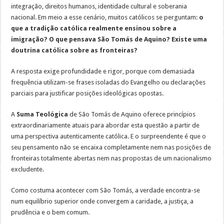
que
integração, direitos humanos, identidade cultural e soberania
São
Tomás
nacional. Em meio a esse cenário, muitos católicos se perguntam:
o
de
que a tradição católica realmente ensinou sobre a
Aquino
realmente
imigração? O que pensava São Tomás de Aquino? Existe uma
ensinou
sobre
doutrina católica sobre as fronteiras?
a
imigração
e
A resposta exige profundidade e rigor, porque com demasiada
por
que
frequência utilizam-se frases isoladas do Evangelho ou declarações
isso
parciais para justificar posições ideológicas opostas.
continua
relevante
hoje
A
Suma Teológica
de São Tomás de Aquino oferece princípios
extraordinariamente atuais para abordar esta questão a partir de
uma perspectiva autenticamente católica. E o surpreendente é que o
seu pensamento não se encaixa completamente nem nas posições de
fronteiras totalmente abertas nem nas propostas de um nacionalismo
excludente.
Como costuma acontecer com São Tomás, a verdade encontra-se
num equilíbrio superior onde convergem a caridade, a justiça, a
prudência e o bem comum.