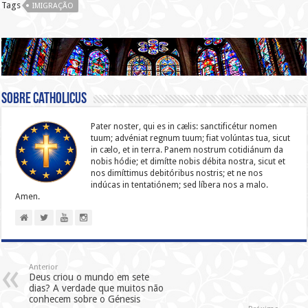
Tags
IMIGRAÇÃO
Sobre catholicus
Pater noster, qui es in cælis: sanc­ti­ficétur nomen
tuum; advéniat regnum tuum; fiat volúntas tua, sicut
in cælo, et in terra. Panem nostrum cotidiánum da
nobis hódie; et dimítte nobis débita nostra, sicut et
nos dimíttimus debitóribus nostris; et ne nos
indúcas in ten­ta­tiónem; sed líbera nos a malo.
Amen.
Anterior
Deus criou o mundo em sete
dias? A verdade que muitos não
conhecem sobre o Génesis