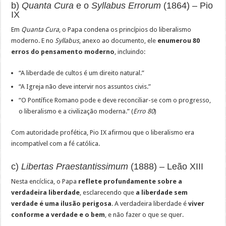
b)
Quanta Cura
e o
Syllabus Errorum
(1864) – Pio
IX
Em
Quanta Cura
, o Papa condena os princípios do liberalismo
moderno. E no
Syllabus
, anexo ao documento, ele
enumerou 80
erros do pensamento moderno
, incluindo:
“A liberdade de cultos é um direito natural.”
“A Igreja não deve intervir nos assuntos civis.”
“O Pontífice Romano pode e deve reconciliar-se com o progresso,
o liberalismo e a civilização moderna.” (
Erro 80
)
Com autoridade profética, Pio IX afirmou que o liberalismo era
incompatível com a fé católica.
c)
Libertas Praestantissimum
(1888) – Leão XIII
Nesta encíclica, o Papa
reflete profundamente sobre a
verdadeira liberdade
, esclarecendo que
a liberdade sem
verdade é uma ilusão perigosa
. A verdadeira liberdade é
viver
conforme a verdade e o bem
, e não fazer o que se quer.