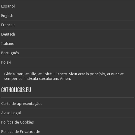
Español
English
Français
Deutsch
Italiano
Português
Polski
Glória Patri, et Fílio, et Spirítui Sancto. Sicut erat in princípio, et nunc et
semper et in sǽcula sæculórum. Amen.
Catholicus.eu
Carta de apresentação.
Aviso Legal
Política de Cookies
Política de Privacidade