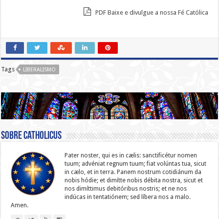
PDF Baixe e divulgue a nossa Fé Católica
Tags
LIBERALISMO
Sobre catholicus
Pater noster, qui es in cælis: sanc­ti­ficétur nomen
tuum; advéniat regnum tuum; fiat volúntas tua, sicut
in cælo, et in terra. Panem nostrum cotidiánum da
nobis hódie; et dimítte nobis débita nostra, sicut et
nos dimíttimus debitóribus nostris; et ne nos
indúcas in ten­ta­tiónem; sed líbera nos a malo.
Amen.