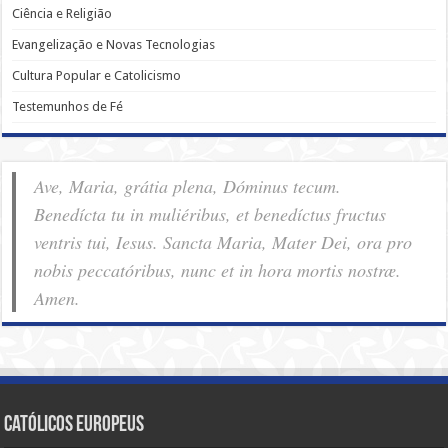
Ciência e Religião
Evangelização e Novas Tecnologias
Cultura Popular e Catolicismo
Testemunhos de Fé
Ave, Maria, grátia plena, Dóminus tecum.
Benedícta tu in muliéribus, et benedíctus fructus
ventris tui, Iesus. Sancta Maria, Mater Dei, ora pro
nobis pec­ca­tóribus, nunc et in hora mortis nostræ.
Amen.
Católicos Europeus