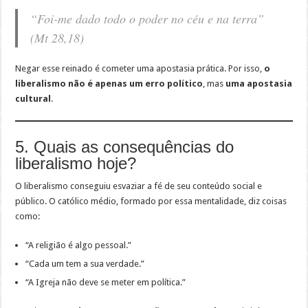
“Foi-me dado todo o poder no céu e na terra”
(Mt 28,18)
Negar esse reinado é cometer uma apostasia prática. Por isso,
o
liberalismo não é apenas um erro político
, mas
uma apostasia
cultural
.
5. Quais as consequências do
liberalismo hoje?
O liberalismo conseguiu esvaziar a fé de seu conteúdo social e
público. O católico médio, formado por essa mentalidade, diz coisas
como:
“A religião é algo pessoal.”
“Cada um tem a sua verdade.”
“A Igreja não deve se meter em política.”