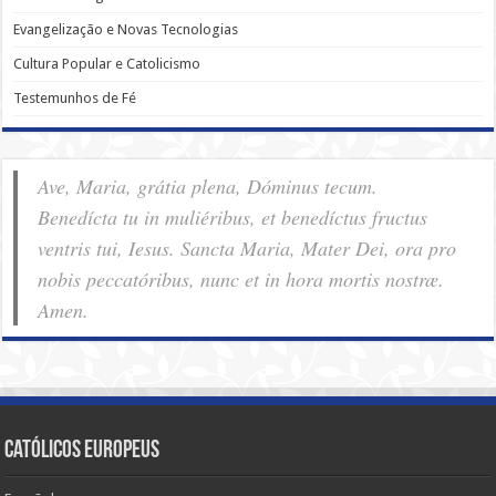
Evangelização e Novas Tecnologias
Cultura Popular e Catolicismo
Testemunhos de Fé
Ave, Maria, grátia plena, Dóminus tecum.
Benedícta tu in muliéribus, et benedíctus fructus
ventris tui, Iesus. Sancta Maria, Mater Dei, ora pro
nobis pec­ca­tóribus, nunc et in hora mortis nostræ.
Amen.
Católicos Europeus