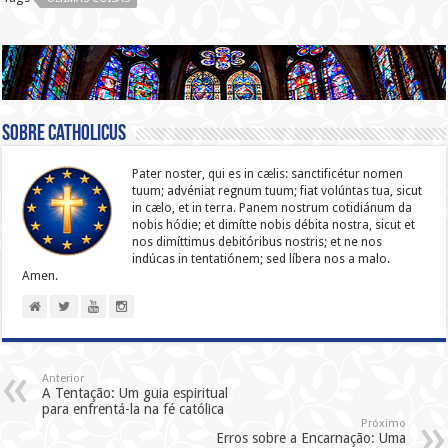
Sobre catholicus
Pater noster, qui es in cælis: sanc­ti­ficétur nomen
tuum; advéniat regnum tuum; fiat volúntas tua, sicut
in cælo, et in terra. Panem nostrum cotidiánum da
nobis hódie; et dimítte nobis débita nostra, sicut et
nos dimíttimus debitóribus nostris; et ne nos
indúcas in ten­ta­tiónem; sed líbera nos a malo.
Amen.
Anterior
A Tentação: Um guia espiritual
para enfrentá-la na fé católica
Próximo
Erros sobre a Encarnação: Uma