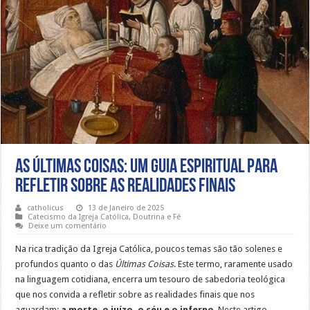
As Últimas Coisas: Um guia espiritual para
refletir sobre as realidades finais
catholicus
13 de Janeiro de 2025
Catecismo da Igreja Católica
,
Doutrina e Fé
Deixe um comentário
Na rica tradição da Igreja Católica, poucos temas são tão solenes e
profundos quanto o das
Últimas Coisas
. Este termo, raramente usado
na linguagem cotidiana, encerra um tesouro de sabedoria teológica
que nos convida a refletir sobre as realidades finais que nos
aguardam:
a morte, o juízo, o céu e o inferno
. Neste artigo,