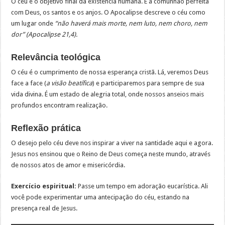
O céu é o objetivo final da existência humana. É a comunhão perfeita
com Deus, os santos e os anjos. O Apocalipse descreve o céu como
um lugar onde
“não haverá mais morte, nem luto, nem choro, nem
dor” (Apocalipse 21,4).
Relevância teológica
O céu é o cumprimento de nossa esperança cristã. Lá, veremos Deus
face a face (
a visão beatífica
) e participaremos para sempre de sua
vida divina. É um estado de alegria total, onde nossos anseios mais
profundos encontram realização.
Reflexão prática
O desejo pelo céu deve nos inspirar a viver na santidade aqui e agora.
Jesus nos ensinou que o Reino de Deus começa neste mundo, através
de nossos atos de amor e misericórdia.
Exercício espiritual:
Passe um tempo em adoração eucarística. Ali
você pode experimentar uma antecipação do céu, estando na
presença real de Jesus.