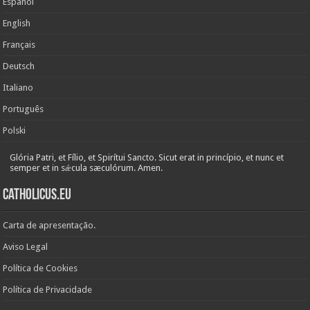
Español
English
Français
Deutsch
Italiano
Português
Polski
Glória Patri, et Fílio, et Spirítui Sancto. Sicut erat in princípio, et nunc et
semper et in sǽcula sæculórum. Amen.
Catholicus.eu
Carta de apresentação.
Aviso Legal
Política de Cookies
Política de Privacidade