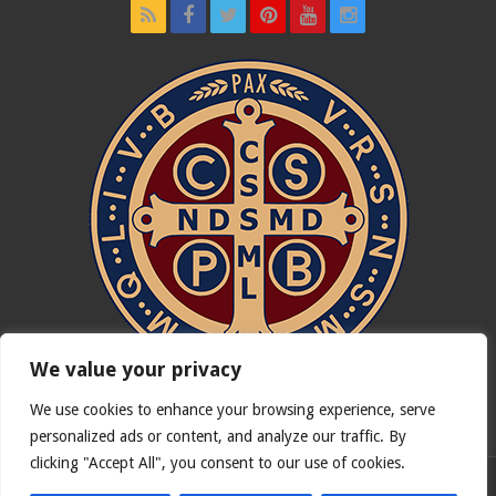
We value your privacy
We use cookies to enhance your browsing experience, serve
In nómine Patris, et Fílii, et Spíritus Sancti. Amen.
personalized ads or content, and analyze our traffic. By
clicking "Accept All", you consent to our use of cookies.
Versão portuguesa de
Catholicus.eu
| Versão original em
espanhol