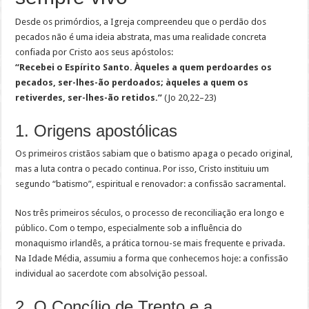
Desde os primórdios, a Igreja compreendeu que o perdão dos
pecados não é uma ideia abstrata, mas uma realidade concreta
confiada por Cristo aos seus apóstolos:
“Recebei o Espírito Santo. Àqueles a quem perdoardes os
pecados, ser-lhes-ão perdoados; àqueles a quem os
retiverdes, ser-lhes-ão retidos.”
(Jo 20,22–23)
1. Origens apostólicas
Os primeiros cristãos sabiam que o batismo apaga o pecado original,
mas a luta contra o pecado continua. Por isso, Cristo instituiu um
segundo “batismo”, espiritual e renovador: a confissão sacramental.
Nos três primeiros séculos, o processo de reconciliação era longo e
público. Com o tempo, especialmente sob a influência do
monaquismo irlandês, a prática tornou-se mais frequente e privada.
Na Idade Média, assumiu a forma que conhecemos hoje: a confissão
individual ao sacerdote com absolvição pessoal.
2. O Concílio de Trento e a