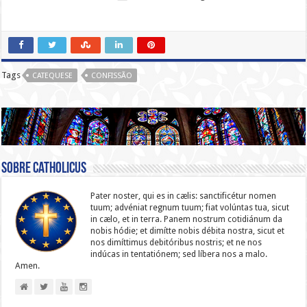
Tags
CATEQUESE
CONFISSÃO
Sobre catholicus
Pater noster, qui es in cælis: sanc­ti­ficétur nomen
tuum; advéniat regnum tuum; fiat volúntas tua, sicut
in cælo, et in terra. Panem nostrum cotidiánum da
nobis hódie; et dimítte nobis débita nostra, sicut et
nos dimíttimus debitóribus nostris; et ne nos
indúcas in ten­ta­tiónem; sed líbera nos a malo.
Amen.