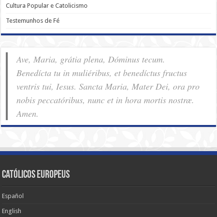
Cultura Popular e Catolicismo
Testemunhos de Fé
Ave, Maria, grátia plena, Dóminus tecum.
Benedícta tu in muliéribus, et benedíctus fructus
ventris tui, Iesus. Sancta Maria, Mater Dei, ora pro
nobis pec­ca­tóribus, nunc et in hora mortis nostræ.
Amen.
Católicos Europeus
Español
English