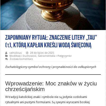
Zapomniany rytuał: Znaczenie litery „tau”
(τ), którą kapłan kreśli wodą święconą
catholicus
28 de lipiec de 2025
Modlitwa i Duchowość
,
Sakramentalia i Pielgrzymki
Zostaw komentarz
Eschatologiczny symbol ochrony i przynależności do odkupionych
Wprowadzenie: Moc znaków w życiu
chrześcijańskim
W tradycji katolickiej znaki i symbole nie są jedynie ozdobami
rytualnymi ani pustymi formułami. Są żywymi wyrazami boskiej