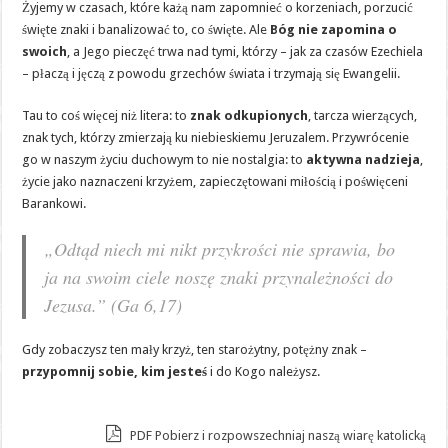
Żyjemy w czasach, które każą nam zapomnieć o korzeniach, porzucić
święte znaki i banalizować to, co święte. Ale
Bóg nie zapomina o
swoich
, a Jego pieczęć trwa nad tymi, którzy – jak za czasów Ezechiela
– płaczą i jęczą z powodu grzechów świata i trzymają się Ewangelii.
Tau to coś więcej niż litera: to
znak odkupionych
, tarcza wierzących,
znak tych, którzy zmierzają ku niebieskiemu Jeruzalem. Przywrócenie
go w naszym życiu duchowym to nie nostalgia: to
aktywna nadzieja
,
życie jako naznaczeni krzyżem, zapieczętowani miłością i poświęceni
Barankowi.
„Odtąd niech mi nikt przykrości nie sprawia, bo
ja na swoim ciele noszę znaki przynależności do
Jezusa.” (Ga 6,17)
Gdy zobaczysz ten mały krzyż, ten starożytny, potężny znak –
przypomnij sobie, kim jesteś
i do Kogo należysz.
PDF Pobierz i rozpowszechniaj naszą wiarę katolicką