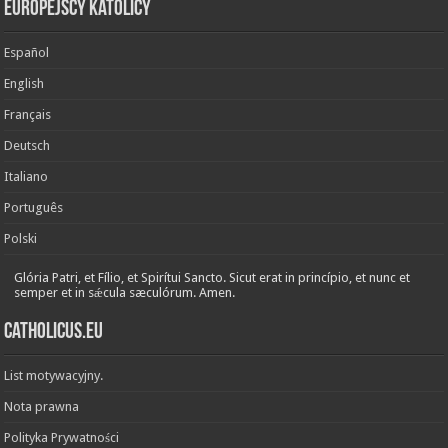
Europejscy katolicy
Español
English
Français
Deutsch
Italiano
Português
Polski
Glória Patri, et Fílio, et Spirítui Sancto. Sicut erat in princípio, et nunc et
semper et in sǽcula sæculórum. Amen.
Catholicus.eu
List motywacyjny.
Nota prawna
Polityka Prywatności