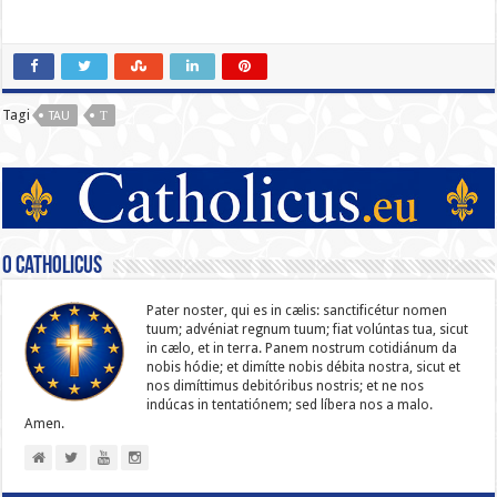
Tagi
TAU
Τ
O catholicus
Pater noster, qui es in cælis: sanc­ti­ficétur nomen
tuum; advéniat regnum tuum; fiat volúntas tua, sicut
in cælo, et in terra. Panem nostrum cotidiánum da
nobis hódie; et dimítte nobis débita nostra, sicut et
nos dimíttimus debitóribus nostris; et ne nos
indúcas in ten­ta­tiónem; sed líbera nos a malo.
Amen.