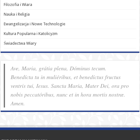
Filozofia i Wiara
Nauka i Religia
Ewangelizacja i Nowe Technologie
Kultura Popularna i Katolicyzm
Świadectwa Wiary
Ave, Maria, grátia plena, Dóminus tecum.
Benedícta tu in muliéribus, et benedíctus fructus
ventris tui, Iesus. Sancta Maria, Mater Dei, ora pro
nobis pec­ca­tóribus, nunc et in hora mortis nostræ.
Amen.