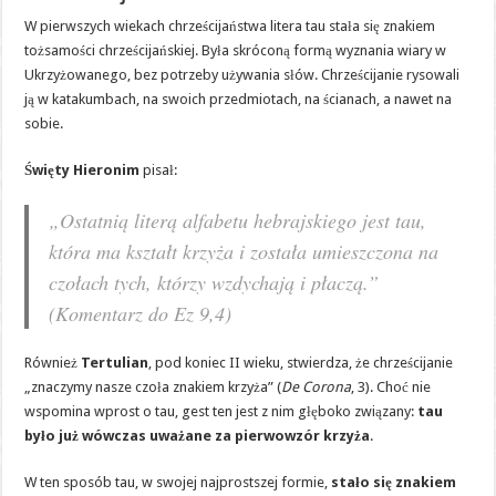
W pierwszych wiekach chrześcijaństwa litera tau stała się znakiem
tożsamości chrześcijańskiej. Była skróconą formą wyznania wiary w
Ukrzyżowanego, bez potrzeby używania słów. Chrześcijanie rysowali
ją w katakumbach, na swoich przedmiotach, na ścianach, a nawet na
sobie.
Święty Hieronim
pisał:
„Ostatnią literą alfabetu hebrajskiego jest tau,
która ma kształt krzyża i została umieszczona na
czołach tych, którzy wzdychają i płaczą.”
(
Komentarz do Ez 9,4
)
Również
Tertulian
, pod koniec II wieku, stwierdza, że chrześcijanie
„znaczymy nasze czoła znakiem krzyża” (
De Corona
, 3). Choć nie
wspomina wprost o tau, gest ten jest z nim głęboko związany:
tau
było już wówczas uważane za pierwowzór krzyża
.
W ten sposób tau, w swojej najprostszej formie,
stało się znakiem