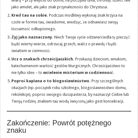
wiarą – przy wejściu do domu, na początku dnia, chroniąc dzieci. Nie
jako amulet, ale jako znak przynależności do Chrystusa.
Kreśl tau na sobie.
Podczas modlitwy wykonaj znak krzyża na
czole w formie tau, świadomie, wiedząc, że odnawiasz swoją
tożsamość odkupionego.
Żyj jako naznaczony.
Niech Twoje życie odzwierciedla tę pieczęć:
bądź wierny wierze, odrzucaj grzech, walcz o prawdę i bądź
światłem w ciemności.
Ucz o znakach chrześcijańskich.
Przekazuj dzieciom, wnukom,
katechumenom wartość gestów liturgicznych. Chrześcijaństwo to
nie tylko idee – to
wcielenie misterium w codzienność
.
Poproś kapłana o to błogosławieństwo.
Przy szczególnych
okazjach (np. początek roku szkolnego, błogosławieństwo domu,
rekolekcje), poproś swojego duszpasterza, by naznaczył Ciebie lub
Twoją rodzinę znakiem tau wodą święconą jako gest konsekracji.
Zakończenie: Powrót potężnego
znaku