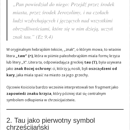
„Pan powiedział do niego:
Przejdź przez środek
miasta, przez środek Jerozolimy, i na czołach
ludzi wzdychających i jęczących nad wszystkimi
obrzydliwościami, które się w nim dzieją, uczyń
znak tau
.” (Ez 9,4)
W oryginalnym hebrajskim tekście, „znak”, o którym mowa, to właśnie
litera
„taw” (ת)
, która w piśmie paleohebrajskim miała formę krzyża
lub litery „X”. Litera ta, odpowiadająca greckiej
tau (Τ)
, była używana
jako
znak Bożej ochrony
: ci, którzy ją nosili, byli
oszczędzeni od
kary
, jaka miała spaść na miasto za jego grzechy.
Ojcowie Kościoła bardzo wcześnie interpretowali ten fragment jako
zapowiedź znaku krzyża
, który później stał się centralnym
symbolem odkupienia w chrześcijaństwie.
2. Tau jako pierwotny symbol
chrześcijański