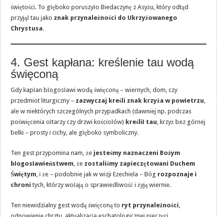
świętości. To głęboko poruszyło Biedaczynę z Asyżu, który odtąd
przyjął tau jako
znak przynależności do Ukrzyżowanego
Chrystusa
.
4. Gest kapłana: kreślenie tau wodą
święconą
Gdy kapłan błogosławi wodą święconą – wiernych, dom, czy
przedmiot liturgiczny –
zazwyczaj kreśli znak krzyża w powietrzu
,
ale w niektórych szczególnych przypadkach (dawniej np. podczas
poświęcenia ołtarzy czy drzwi kościołów)
kreślił tau
, krzyż bez górnej
belki – prosty i cichy, ale głęboko symboliczny.
Ten gest przypomina nam, że
jesteśmy naznaczeni Bożym
błogosławieństwem
, że
zostaliśmy zapieczętowani Duchem
Świętym
, i że – podobnie jak w wizji Ezechiela – Bóg
rozpoznaje i
chroni
tych, którzy wołają o sprawiedliwość i żyją wiernie.
Ten niewidzialny gest wodą święconą to
ryt przynależności
,
odnowienie chrztu, aktualizacja eschatologicznej pieczęci