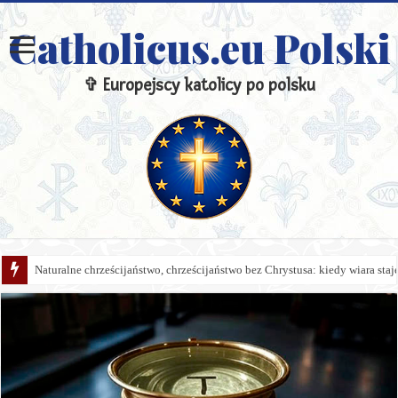
Catholicus.eu Polski
✞ Europejscy katolicy po polsku
Naturalne chrześcijaństwo, chrześcijaństwo bez Chrystusa: kiedy wiara sta