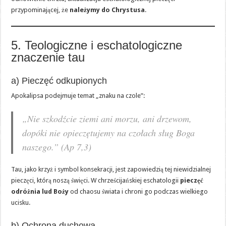
przypominającej, że
należymy do Chrystusa
.
5. Teologiczne i eschatologiczne
znaczenie tau
a) Pieczęć odkupionych
Apokalipsa podejmuje temat „znaku na czole”:
„Nie szkodźcie ziemi ani morzu, ani drzewom,
dopóki nie opieczętujemy na czołach sług Boga
naszego.” (Ap 7,3)
Tau, jako krzyż i symbol konsekracji, jest zapowiedzią tej niewidzialnej
pieczęci, którą noszą święci. W chrześcijańskiej eschatologii
pieczęć
odróżnia lud Boży
od chaosu świata i chroni go podczas wielkiego
ucisku.
b) Ochrona duchowa