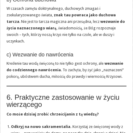
W czasach zamętu doktrynalnego, duchowych zmagań i
zsekularyzowanego świata,
znak tau powraca jako duchowa
tarcza
. Nie jest to tarcza magiczna ani przesądna, lecz
wezwanie do
życia naznaczonego wiarą
, świadomością, że Bóg rozpoznaje
swoich – tych, którzy noszą krzyż nie tylko na czole, ale w duszy i
uczynkach.
c) Wezwanie do nawrócenia
Kreślenie tau wodą święconą to nie tylko gest ochrony, ale
wezwanie
do codziennego nawrócenia
. To zachęta, by żyć jako „naznaczeni”
pokorą, ubóstwem ducha, miłością do prawdy i wiernością Krzyżowi.
6. Praktyczne zastosowanie w życiu
wierzącego
Co może dzisiaj zrobić chrześcijanin z tą wiedzą?
Odkryj na nowo sakramentalia.
Korzystaj ze święconej wody z