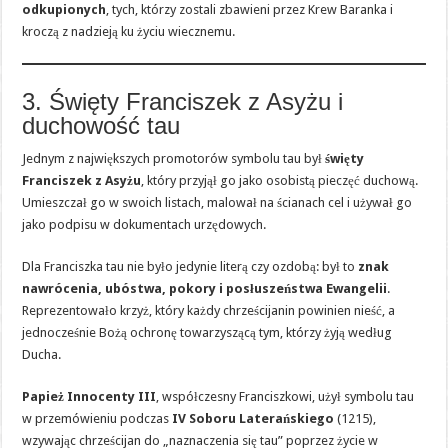
odkupionych
, tych, którzy zostali zbawieni przez Krew Baranka i
kroczą z nadzieją ku życiu wiecznemu.
3. Święty Franciszek z Asyżu i
duchowość tau
Jednym z największych promotorów symbolu tau był
święty
Franciszek z Asyżu
, który przyjął go jako osobistą pieczęć duchową.
Umieszczał go w swoich listach, malował na ścianach cel i używał go
jako podpisu w dokumentach urzędowych.
Dla Franciszka tau nie było jedynie literą czy ozdobą: był to
znak
nawrócenia, ubóstwa, pokory i posłuszeństwa Ewangelii
.
Reprezentowało krzyż, który każdy chrześcijanin powinien nieść, a
jednocześnie Bożą ochronę towarzyszącą tym, którzy żyją według
Ducha.
Papież Innocenty III
, współczesny Franciszkowi, użył symbolu tau
w przemówieniu podczas
IV Soboru Laterańskiego
(1215),
wzywając chrześcijan do „naznaczenia się tau” poprzez życie w