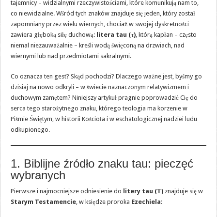
tajemnicy – widzialnymi rzeczywistościami, które komunikują nam to,
co niewidzialne. Wśród tych znaków znajduje się jeden, który został
zapomniany przez wielu wiernych, chociaż w swojej dyskretności
zawiera głęboką siłę duchową:
litera tau (τ)
, którą kapłan – często
niemal niezauważalnie – kreśli wodą święconą na drzwiach, nad
wiernymi lub nad przedmiotami sakralnymi.
Co oznacza ten gest? Skąd pochodzi? Dlaczego ważne jest, byśmy go
dzisiaj na nowo odkryli – w świecie naznaczonym relatywizmem i
duchowym zamętem? Niniejszy artykuł pragnie poprowadzić Cię do
serca tego starożytnego znaku, którego teologia ma korzenie w
Piśmie Świętym, w historii Kościoła i w eschatologicznej nadziei ludu
odkupionego.
1. Biblijne źródło znaku tau: pieczęć
wybranych
Pierwsze i najmocniejsze odniesienie do
litery tau (Τ)
znajduje się w
Starym Testamencie
, w księdze proroka
Ezechiela
: