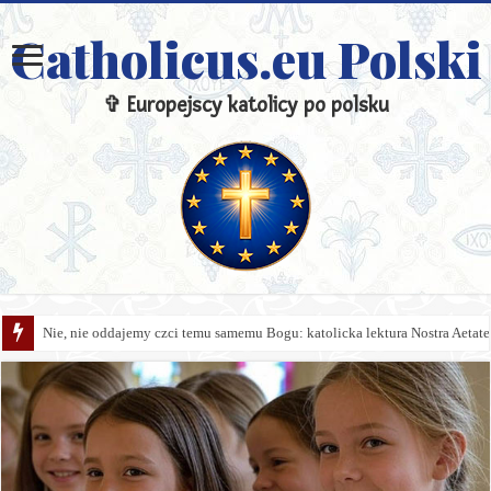
Catholicus.eu Polski
✞ Europejscy katolicy po polsku
Nie, nie oddajemy czci temu samemu Bogu: katolicka lektura Nostra Aetate 