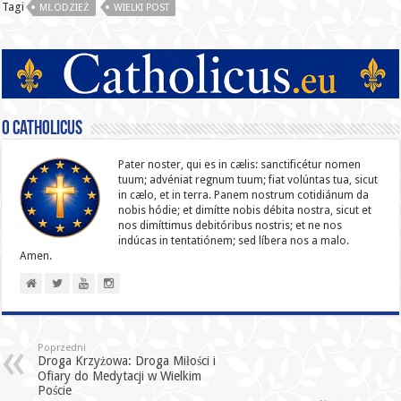
Tagi
MŁODZIEŻ
WIELKI POST
O catholicus
Pater noster, qui es in cælis: sanc­ti­ficétur nomen
tuum; advéniat regnum tuum; fiat volúntas tua, sicut
in cælo, et in terra. Panem nostrum cotidiánum da
nobis hódie; et dimítte nobis débita nostra, sicut et
nos dimíttimus debitóribus nostris; et ne nos
indúcas in ten­ta­tiónem; sed líbera nos a malo.
Amen.
Poprzedni
Droga Krzyżowa: Droga Miłości i
Ofiary do Medytacji w Wielkim
Poście