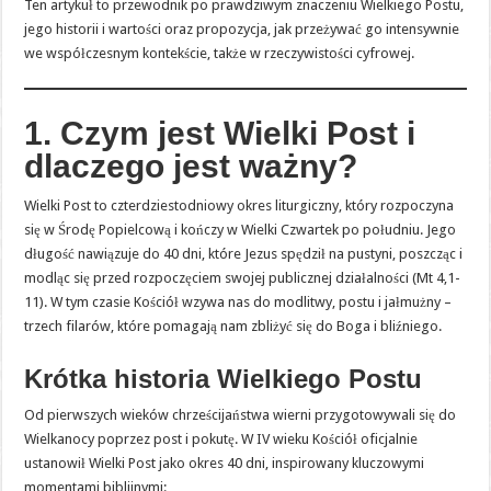
Ten artykuł to przewodnik po prawdziwym znaczeniu Wielkiego Postu,
jego historii i wartości oraz propozycja, jak przeżywać go intensywnie
we współczesnym kontekście, także w rzeczywistości cyfrowej.
1. Czym jest Wielki Post i
dlaczego jest ważny?
Wielki Post to czterdziestodniowy okres liturgiczny, który rozpoczyna
się w Środę Popielcową i kończy w Wielki Czwartek po południu. Jego
długość nawiązuje do 40 dni, które Jezus spędził na pustyni, poszcząc i
modląc się przed rozpoczęciem swojej publicznej działalności (Mt 4,1-
11). W tym czasie Kościół wzywa nas do modlitwy, postu i jałmużny –
trzech filarów, które pomagają nam zbliżyć się do Boga i bliźniego.
Krótka historia Wielkiego Postu
Od pierwszych wieków chrześcijaństwa wierni przygotowywali się do
Wielkanocy poprzez post i pokutę. W IV wieku Kościół oficjalnie
ustanowił Wielki Post jako okres 40 dni, inspirowany kluczowymi
momentami biblijnymi: