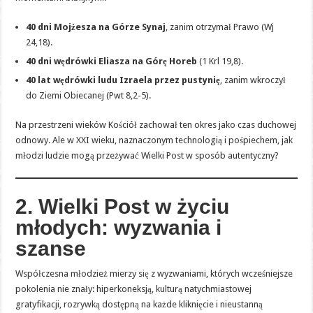
40 dni Mojżesza na Górze Synaj
, zanim otrzymał Prawo (Wj
24,18).
40 dni wędrówki Eliasza na Górę Horeb
(1 Krl 19,8).
40 lat wędrówki ludu Izraela przez pustynię
, zanim wkroczył
do Ziemi Obiecanej (Pwt 8,2-5).
Na przestrzeni wieków Kościół zachował ten okres jako czas duchowej
odnowy. Ale w XXI wieku, naznaczonym technologią i pośpiechem, jak
młodzi ludzie mogą przeżywać Wielki Post w sposób autentyczny?
2. Wielki Post w życiu
młodych: wyzwania i
szanse
Współczesna młodzież mierzy się z wyzwaniami, których wcześniejsze
pokolenia nie znały: hiperkoneksją, kulturą natychmiastowej
gratyfikacji, rozrywką dostępną na każde kliknięcie i nieustanną