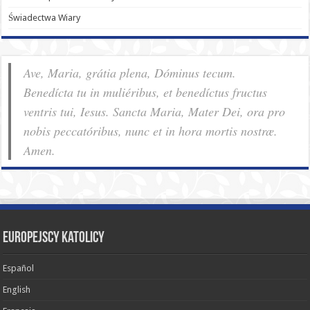
Świadectwa Wiary
Ave, Maria, grátia plena, Dóminus tecum.
Benedícta tu in muliéribus, et benedíctus fructus
ventris tui, Iesus. Sancta Maria, Mater Dei, ora pro
nobis pec­ca­tóribus, nunc et in hora mortis nostræ.
Amen.
Europejscy katolicy
Español
English