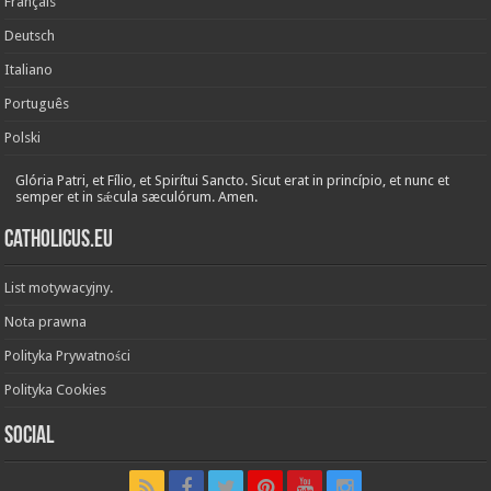
Français
Deutsch
Italiano
Português
Polski
Glória Patri, et Fílio, et Spirítui Sancto. Sicut erat in princípio, et nunc et
semper et in sǽcula sæculórum. Amen.
Catholicus.eu
List motywacyjny.
Nota prawna
Polityka Prywatności
Polityka Cookies
Social