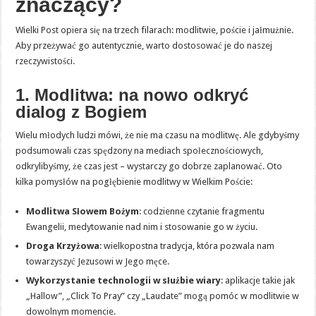
znaczący?
Wielki Post opiera się na trzech filarach: modlitwie, poście i jałmużnie.
Aby przeżywać go autentycznie, warto dostosować je do naszej
rzeczywistości.
1. Modlitwa: na nowo odkryć
dialog z Bogiem
Wielu młodych ludzi mówi, że nie ma czasu na modlitwę. Ale gdybyśmy
podsumowali czas spędzony na mediach społecznościowych,
odkrylibyśmy, że czas jest – wystarczy go dobrze zaplanować. Oto
kilka pomysłów na pogłębienie modlitwy w Wielkim Poście:
Modlitwa Słowem Bożym
: codzienne czytanie fragmentu
Ewangelii, medytowanie nad nim i stosowanie go w życiu.
Droga Krzyżowa
: wielkopostna tradycja, która pozwala nam
towarzyszyć Jezusowi w Jego męce.
Wykorzystanie technologii w służbie wiary
: aplikacje takie jak
„Hallow”, „Click To Pray” czy „Laudate” mogą pomóc w modlitwie w
dowolnym momencie.