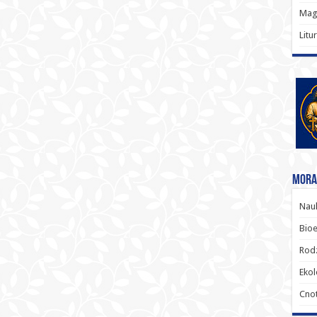
Magi
Litu
Moral
Nauk
Bioe
Rodz
Ekol
Cnot