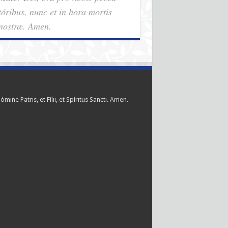
tóribus, nunc et in hora mortis
nostræ. Amen.
ómine Patris, et Fílii, et Spíritus Sancti. Amen.