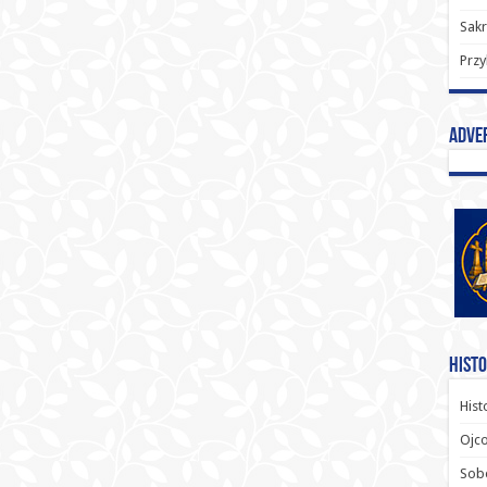
Sak
Przy
Adve
Histo
Hist
Ojco
Sob