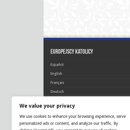
Europejscy katolicy
Español
English
Français
Deutsch
Italiano
We value your privacy
Português
We use cookies to enhance your browsing experience, serve
Polski
personalized ads or content, and analyze our traffic. By
Glória Patri, et Fílio, et Spirítui Sancto. Sicut era