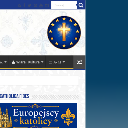
ść
Wiara i Kultura
Α- Ω
catholica fides