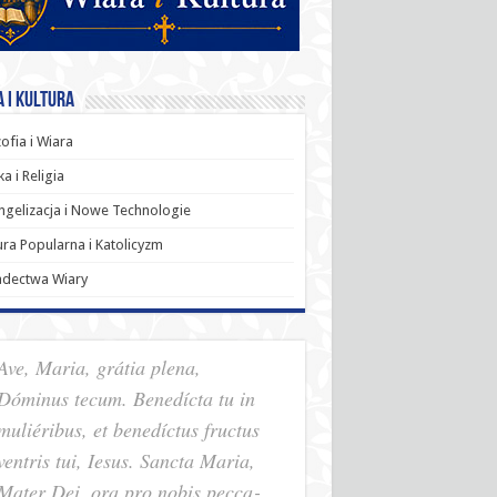
 i Kultura
zofia i Wiara
a i Religia
gelizacja i Nowe Technologie
ura Popularna i Katolicyzm
adectwa Wiary
Ave, Maria, grátia plena,
Dóminus tecum. Benedícta tu in
muliéribus, et benedíctus fructus
ventris tui, Iesus. Sancta Maria,
Mater Dei, ora pro nobis pec­ca­