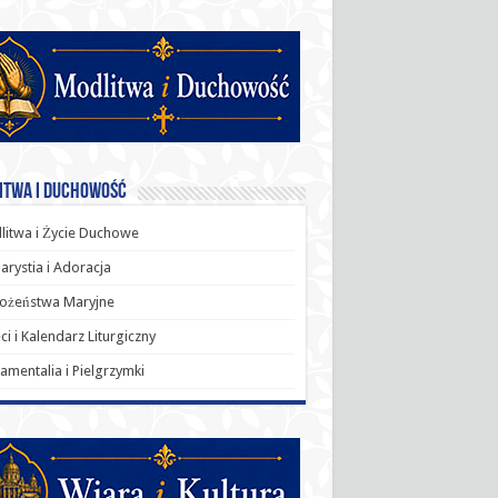
itwa i Duchowość
itwa i Życie Duchowe
arystia i Adoracja
ożeństwa Maryjne
ci i Kalendarz Liturgiczny
amentalia i Pielgrzymki