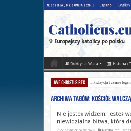
Español
English
NIEDZIELA , 9 SIERPNIA 2026
Catholicus.eu
✞ Europejscy katolicy po polsku
Doktryna i Wiara
Historia i 
Ave Christus Rex
Inkwizycja i czarne lege
Archiwa tagów:
Kościół walcz
Nie jesteś widzem: jesteś w
niewidzialna bitwa, która d
22 de kwiecień de 2026
Kultura Popularna 