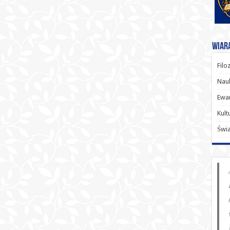
Wiara
Filo
Nauk
Ewan
Kult
Świ