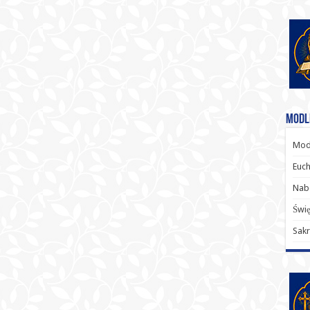
Modl
Modl
Euch
Nab
Świę
Sakr