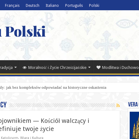
Français
Deutsch
Italiano
Português
Polski
 Polski
Tradycja
Moralność i Życie Chrześcijańskie
Modlitwa i Duchowo
ndy: jak bez kompleksów odpowiadać na historyczne oskarżenia
ący
Vera 
ojownikiem — Kościół walczący i
efiniuje twoje życie
i Katolicyzm
,
Wiara i Kultura