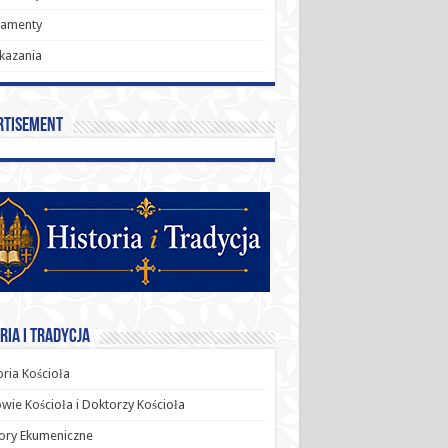
ramenty
kazania
rtisement
ria i Tradycja
oria Kościoła
wie Kościoła i Doktorzy Kościoła
ory Ekumeniczne