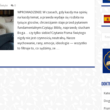
Święte
0
WPROWADZENIE: W czasach, gdy każdy ma opinię
na każdy temat, a prawda wydaje się rozbita na
tysiące głosów, chrześcijanin staje przed pytaniem
fundamentalnym:Czytając Biblię, naprawdę słucham
Boga… czy tylko siebie?Czytanie Pisma Świętego
nigdy nie jest czynnością neutralną. Nasze
wychowanie, rany, emocje, ideologie — wszystko
to filtruje to, co sądzimy, że …
Doktr
Kate
Dog
Pism