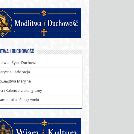
itwa i Duchowość
itwa i Życie Duchowe
arystia i Adoracja
ożeństwa Maryjne
ci i Kalendarz Liturgiczny
amentalia i Pielgrzymki