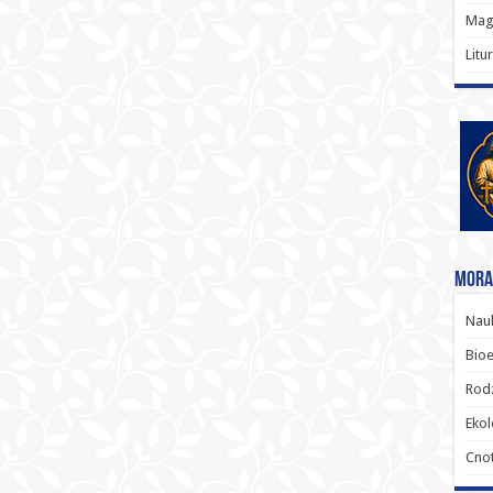
Magi
Litu
Moral
Nauk
Bioe
Rodz
Ekol
Cnot