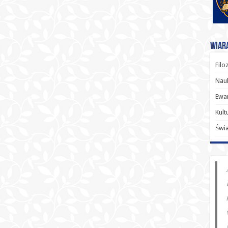
Wiara
Filo
Nauk
Ewan
Kult
Świ