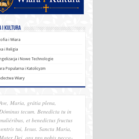
 i Kultura
zofia i Wiara
a i Religia
gelizacja i Nowe Technologie
ura Popularna i Katolicyzm
adectwa Wiary
Ave, Maria, grátia plena,
Dóminus tecum. Benedícta tu in
muliéribus, et benedíctus fructus
ventris tui, Iesus. Sancta Maria,
Mater Dei, ora pro nobis pec­ca­