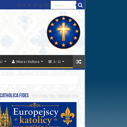
ść
Wiara i Kultura
Α- Ω
catholica fides