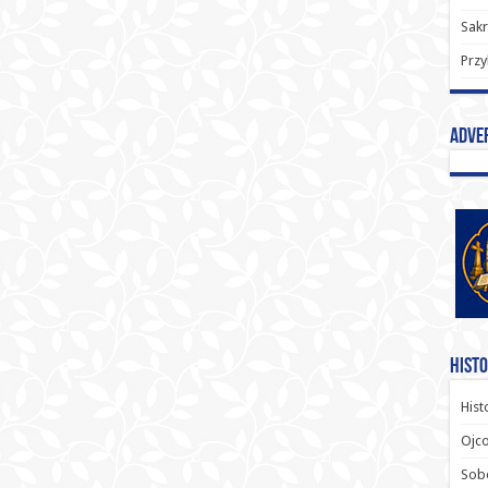
Sak
Przy
Adve
Histo
Hist
Ojco
Sob