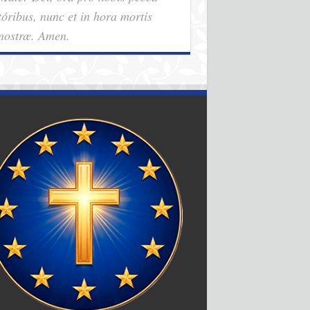
tóribus, nunc et in hora mortis
nostræ. Amen.