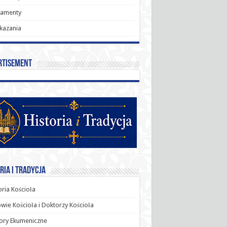
ramenty
kazania
rtisement
ria i Tradycja
oria Kościoła
wie Kościoła i Doktorzy Kościoła
ory Ekumeniczne