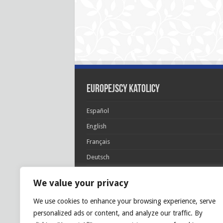
Europejscy katolicy
Español
English
Français
Deutsch
Italiano
We value your privacy
Português
We use cookies to enhance your browsing experience, serve
Polski
personalized ads or content, and analyze our traffic. By
Glória Patri, et Fílio, et Spirítui Sancto. Sicut era