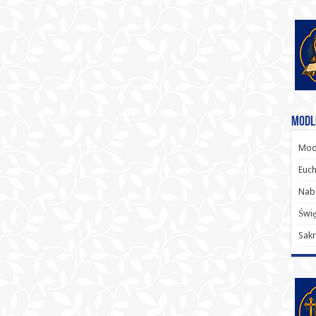
Modl
Modl
Euch
Nab
Świę
Sakr