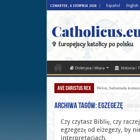
Español
English
CZWARTEK , 6 SIERPNIA 2026
Catholicus.eu
✞ Europejscy katolicy po polsku
Doktryna i Wiara
Historia i 
Ave Christus Rex
Welon, balustrada komunij
Archiwa tagów:
egzegezę
Czy czytasz Biblię, czy racze
egzegezę od eizegezy, by n
interpretacjach.