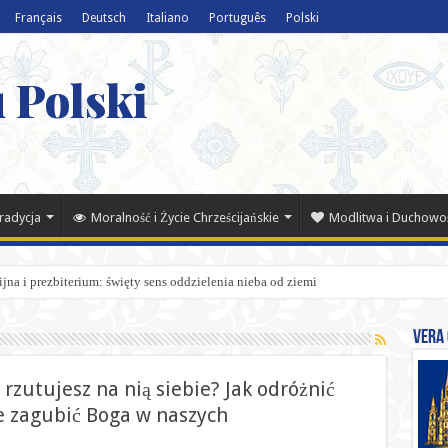
Français
Deutsch
Italiano
Português
Polski
 Polski
Tradycja
Moralność i Życie Chrześcijańskie
Modlitwa i Duchowo
na i prezbiterium: święty sens oddzielenia nieba od ziemi
Vera 
j rzutujesz na nią siebie? Jak odróżnić
ie zagubić Boga w naszych