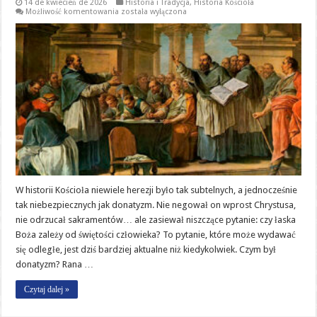
14 de kwiecień de 2026
Historia i Tradycja
,
Historia Kościoła
Donatyzm:
Możliwość komentowania
została wyłączona
gdy
źle
rozumiana
czystość
dzieli
Kościół
W historii Kościoła niewiele herezji było tak subtelnych, a jednocześnie
tak niebezpiecznych jak donatyzm. Nie negował on wprost Chrystusa,
nie odrzucał sakramentów… ale zasiewał niszczące pytanie: czy łaska
Boża zależy od świętości człowieka? To pytanie, które może wydawać
się odległe, jest dziś bardziej aktualne niż kiedykolwiek. Czym był
donatyzm? Rana …
Czytaj dalej »