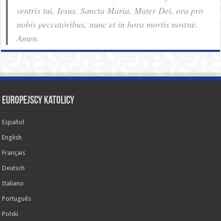
ventris tui, Iesus. Sancta Maria, Mater Dei, ora pro
nobis pec­ca­tóribus, nunc et in hora mortis nostræ.
Amen.
Europejscy katolicy
Español
English
Français
Deutsch
Italiano
Português
Polski