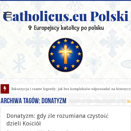
Catholicus.eu Polski
✞ Europejscy katolicy po polsku
Inkwizycja i czarne legendy: jak bez kompleksów odpowiadać na historycz
Archiwa tagów:
Donatyzm
Donatyzm: gdy źle rozumiana czystość
dzieli Kościół