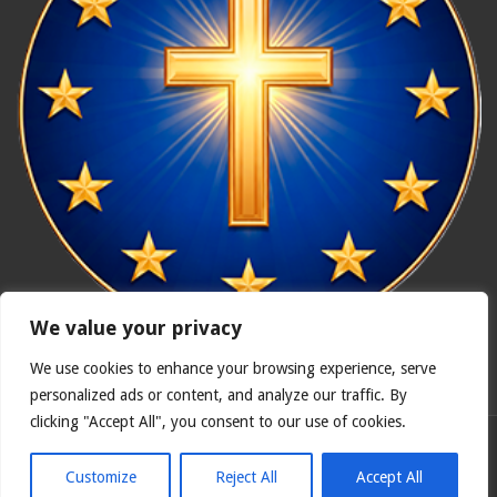
We value your privacy
We use cookies to enhance your browsing experience, serve
In nómine Patris, et Fílii, et Spíritus Sancti. Amen.
personalized ads or content, and analyze our traffic. By
clicking "Accept All", you consent to our use of cookies.
Polska wersja
Catholicus.eu
| Oryginalna wersja w języku
hiszpańskim
Customize
Reject All
Accept All
© Copyright 2026, Wszelkie prawa zastrzeżone