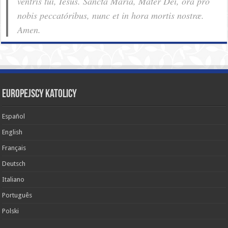
ventris tui, Iesus. Sancta Maria, Mater Dei, ora pro
nobis pec­ca­tóribus, nunc et in hora mortis nostræ.
Amen.
Europejscy katolicy
Español
English
Français
Deutsch
Italiano
Português
Polski