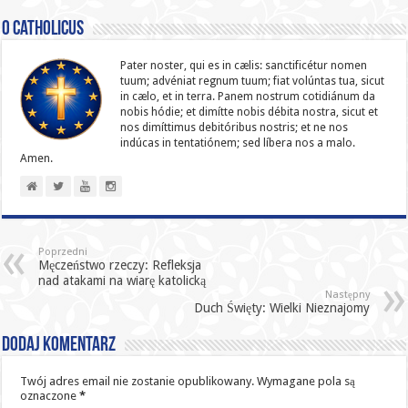
O catholicus
Pater noster, qui es in cælis: sanc­ti­ficétur nomen
tuum; advéniat regnum tuum; fiat volúntas tua, sicut
in cælo, et in terra. Panem nostrum cotidiánum da
nobis hódie; et dimítte nobis débita nostra, sicut et
nos dimíttimus debitóribus nostris; et ne nos
indúcas in ten­ta­tiónem; sed líbera nos a malo.
Amen.
Poprzedni
Męczeństwo rzeczy: Refleksja
nad atakami na wiarę katolicką
Następny
Duch Święty: Wielki Nieznajomy
Dodaj komentarz
Twój adres email nie zostanie opublikowany.
Wymagane pola są
oznaczone
*