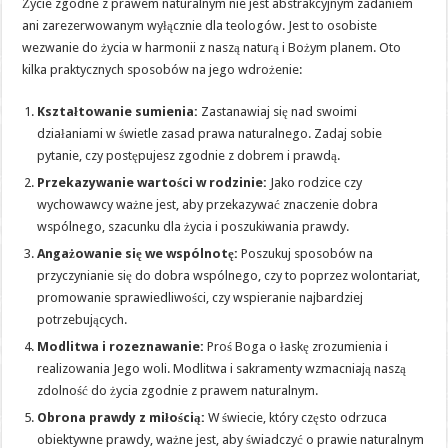
Życie zgodne z prawem naturalnym nie jest abstrakcyjnym zadaniem
ani zarezerwowanym wyłącznie dla teologów. Jest to osobiste
wezwanie do życia w harmonii z naszą naturą i Bożym planem. Oto
kilka praktycznych sposobów na jego wdrożenie:
Kształtowanie sumienia:
Zastanawiaj się nad swoimi
działaniami w świetle zasad prawa naturalnego. Zadaj sobie
pytanie, czy postępujesz zgodnie z dobrem i prawdą.
Przekazywanie wartości w rodzinie:
Jako rodzice czy
wychowawcy ważne jest, aby przekazywać znaczenie dobra
wspólnego, szacunku dla życia i poszukiwania prawdy.
Angażowanie się we wspólnotę:
Poszukuj sposobów na
przyczynianie się do dobra wspólnego, czy to poprzez wolontariat,
promowanie sprawiedliwości, czy wspieranie najbardziej
potrzebujących.
Modlitwa i rozeznawanie:
Proś Boga o łaskę zrozumienia i
realizowania Jego woli. Modlitwa i sakramenty wzmacniają naszą
zdolność do życia zgodnie z prawem naturalnym.
Obrona prawdy z miłością:
W świecie, który często odrzuca
obiektywne prawdy, ważne jest, aby świadczyć o prawie naturalnym