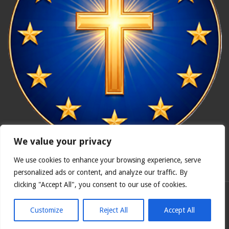
We value your privacy
We use cookies to enhance your browsing experience, serve
In nómine Patris, et Fílii, et Spíritus Sancti. Amen.
personalized ads or content, and analyze our traffic. By
clicking "Accept All", you consent to our use of cookies.
Polska wersja
Catholicus.eu
| Oryginalna wersja w języku
hiszpańskim
Customize
Reject All
Accept All
© Copyright 2026, Wszelkie prawa zastrzeżone