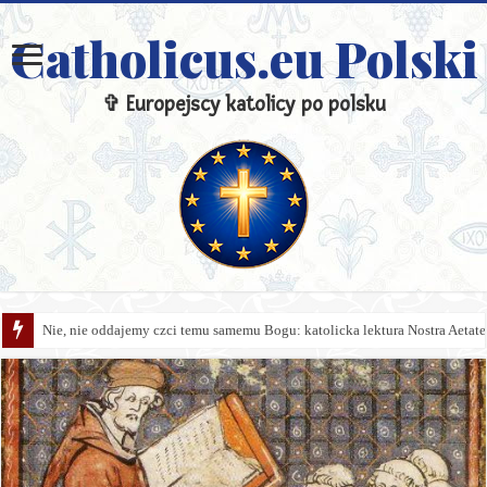
Catholicus.eu Polski
✞ Europejscy katolicy po polsku
Nie, nie oddajemy czci temu samemu Bogu: katolicka lektura Nostra Aetate 