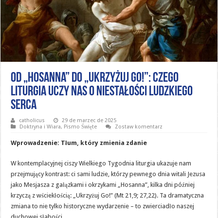
Od „Hosanna” do „Ukrzyżuj Go!”: Czego
liturgia uczy nas o niestałości ludzkiego
serca
catholicus
29 de marzec de 2025
Doktryna i Wiara
,
Pismo Święte
Zostaw komentarz
Wprowadzenie: Tłum, który zmienia zdanie
W kontemplacyjnej ciszy Wielkiego Tygodnia liturgia ukazuje nam
przejmujący kontrast: ci sami ludzie, którzy pewnego dnia witali Jezusa
jako Mesjasza z gałązkami i okrzykami „Hosanna”, kilka dni później
krzyczą z wściekłością: „Ukrzyżuj Go!” (Mt 21,9; 27,22). Ta dramatyczna
zmiana to nie tylko historyczne wydarzenie – to zwierciadło naszej
duchowej słabości.