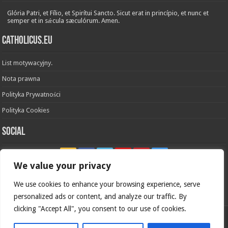
Glória Patri, et Fílio, et Spirítui Sancto. Sicut erat in princípio, et nunc et
semper et in sǽcula sæculórum. Amen.
Catholicus.eu
List motywacyjny.
Nota prawna
Polityka Prywatności
Polityka Cookies
Social
We value your privacy
We use cookies to enhance your browsing experience, serve
In nómine Patris, et Fílii, et Spíritus Sancti. Amen.
personalized ads or content, and analyze our traffic. By
clicking "Accept All", you consent to our use of cookies.
Polska wersja
Catholicus.eu
| Oryginalna wersja w języku
hiszpańskim