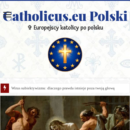
Catholicus.eu Polski
✞ Europejscy katolicy po polsku
Wirus subiektywizmu: dlaczego prawda istnieje poza twoją głową