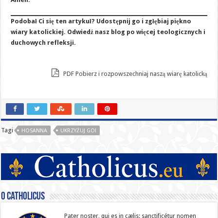
Podobał Ci się ten artykuł? Udostępnij go i zgłębiaj piękno
wiary katolickiej. Odwiedź nasz blog po więcej teologicznych i
duchowych refleksji.
PDF Pobierz i rozpowszechniaj naszą wiarę katolicką
Tagi
HOSANNA
UKRZYŻUJ GO!
O catholicus
Pater noster, qui es in cælis: sanc­ti­ficétur nomen