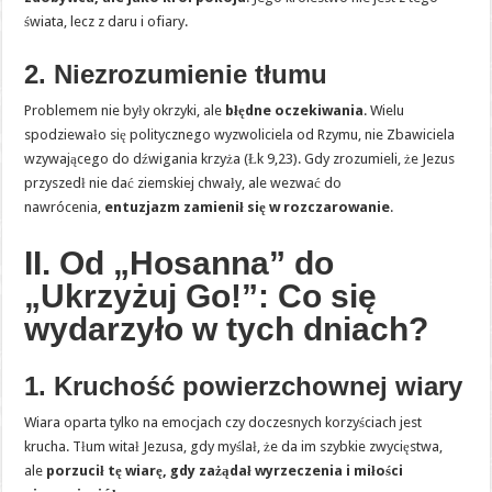
świata, lecz z daru i ofiary.
2. Niezrozumienie tłumu
Problemem nie były okrzyki, ale
błędne oczekiwania
. Wielu
spodziewało się politycznego wyzwoliciela od Rzymu, nie Zbawiciela
wzywającego do dźwigania krzyża (Łk 9,23). Gdy zrozumieli, że Jezus
przyszedł nie dać ziemskiej chwały, ale wezwać do
nawrócenia,
entuzjazm zamienił się w rozczarowanie
.
II. Od „Hosanna” do
„Ukrzyżuj Go!”: Co się
wydarzyło w tych dniach?
1. Kruchość powierzchownej wiary
Wiara oparta tylko na emocjach czy doczesnych korzyściach jest
krucha. Tłum witał Jezusa, gdy myślał, że da im szybkie zwycięstwa,
ale
porzucił tę wiarę, gdy zażądał wyrzeczenia i miłości