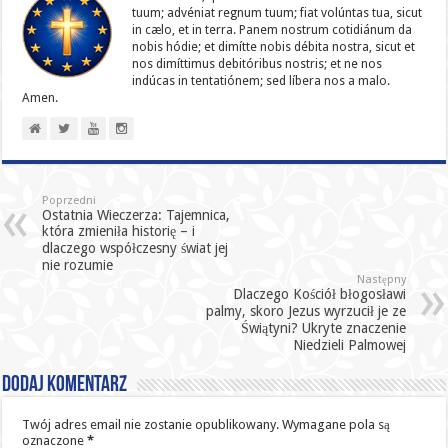
tuum; advéniat regnum tuum; fiat volúntas tua, sicut
in cælo, et in terra. Panem nostrum cotidiánum da
nobis hódie; et dimítte nobis débita nostra, sicut et
nos dimíttimus debitóribus nostris; et ne nos
indúcas in ten­ta­tiónem; sed líbera nos a malo.
Amen.
Poprzedni
Ostatnia Wieczerza: Tajemnica,
która zmieniła historię – i
dlaczego współczesny świat jej
nie rozumie
Następny
Dlaczego Kościół błogosławi
palmy, skoro Jezus wyrzucił je ze
Świątyni? Ukryte znaczenie
Niedzieli Palmowej
Dodaj komentarz
Twój adres email nie zostanie opublikowany.
Wymagane pola są
oznaczone
*