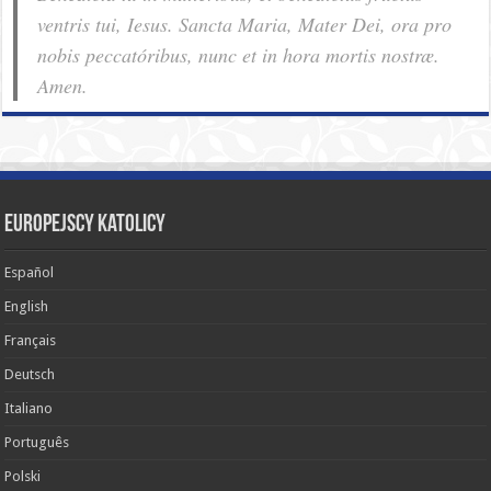
ventris tui, Iesus. Sancta Maria, Mater Dei, ora pro
nobis pec­ca­tóribus, nunc et in hora mortis nostræ.
Amen.
Europejscy katolicy
Español
English
Français
Deutsch
Italiano
Português
Polski