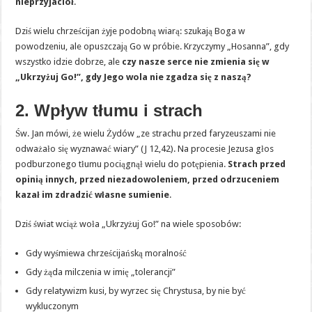
nieprzyjaciół
.
Dziś wielu chrześcijan żyje podobną wiarą: szukają Boga w
powodzeniu, ale opuszczają Go w próbie. Krzyczymy „Hosanna”, gdy
wszystko idzie dobrze, ale
czy nasze serce nie zmienia się w
„Ukrzyżuj Go!”, gdy Jego wola nie zgadza się z naszą?
2. Wpływ tłumu i strach
Św. Jan mówi, że wielu Żydów „ze strachu przed faryzeuszami nie
odważało się wyznawać wiary” (J 12,42). Na procesie Jezusa głos
podburzonego tłumu pociągnął wielu do potępienia.
Strach przed
opinią innych, przed niezadowoleniem, przed odrzuceniem
kazał im zdradzić własne sumienie
.
Dziś świat wciąż woła „Ukrzyżuj Go!” na wiele sposobów:
Gdy wyśmiewa chrześcijańską moralność
Gdy żąda milczenia w imię „tolerancji”
Gdy relatywizm kusi, by wyrzec się Chrystusa, by nie być
wykluczonym