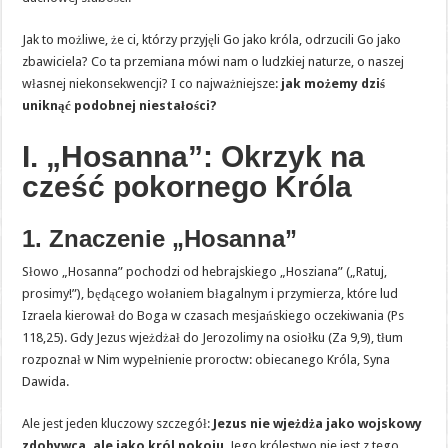
Jak to możliwe, że ci, którzy przyjęli Go jako króla, odrzucili Go jako
zbawiciela? Co ta przemiana mówi nam o ludzkiej naturze, o naszej
własnej niekonsekwencji? I co najważniejsze:
jak możemy dziś
uniknąć podobnej niestałości?
I. „Hosanna”: Okrzyk na
cześć pokornego Króla
1. Znaczenie „Hosanna”
Słowo „Hosanna” pochodzi od hebrajskiego „Hosziana” („Ratuj,
prosimy!”), będącego wołaniem błagalnym i przymierza, które lud
Izraela kierował do Boga w czasach mesjańskiego oczekiwania (Ps
118,25). Gdy Jezus wjeżdżał do Jerozolimy na osiołku (Za 9,9), tłum
rozpoznał w Nim wypełnienie proroctw: obiecanego Króla, Syna
Dawida.
Ale jest jeden kluczowy szczegół:
Jezus nie wjeżdża jako wojskowy
zdobywca, ale jako król pokoju
. Jego królestwo nie jest z tego