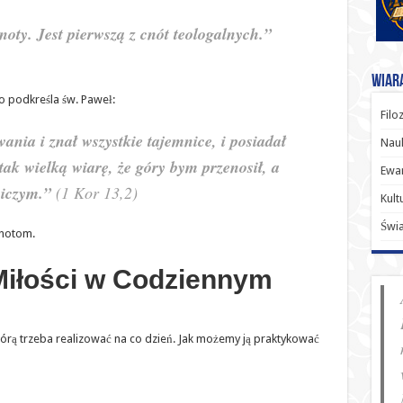
noty. Jest pierwszą z cnót teologalnych.”
Wiara
co podkreśla św. Paweł:
Filo
nia i znał wszystkie tajemnice, i posiadał
Nauk
tak wielką wiarę, że góry bym przenosił, a
Ewan
niczym.”
(1 Kor 13,2)
Kult
Świ
cnotom.
Miłości w Codziennym
 którą trzeba realizować na co dzień. Jak możemy ją praktykować