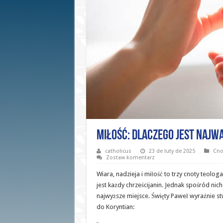
Miłość: Dlaczego Jest Najwa
catholicus
23 de luty de 2025
Cno
Zostaw komentarz
Wiara, nadzieja i miłość to trzy cnoty teolo
jest każdy chrześcijanin. Jednak spośród nich
najwyższe miejsce. Święty Paweł wyraźnie st
do Koryntian: