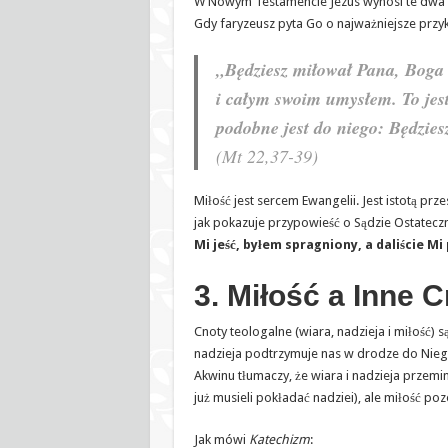
W Nowym Testamencie Jezus wynosi te dwa pr
Gdy faryzeusz pyta Go o najważniejsze przy
„Będziesz miłował Pana, Boga 
i całym swoim umysłem. To jest
podobne jest do niego: Będzies
(Mt 22,37-39)
Miłość jest sercem Ewangelii. Jest istotą pr
jak pokazuje przypowieść o Sądzie Ostatec
Mi jeść, byłem spragniony, a daliście Mi
3. Miłość a Inne 
Cnoty teologalne (wiara, nadzieja i miłość
nadzieja podtrzymuje nas w drodze do Niego,
Akwinu tłumaczy, że wiara i nadzieja przemi
już musieli pokładać nadziei), ale miłość po
Jak mówi
Katechizm
: