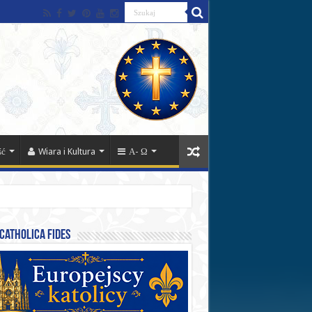
ść
Wiara i Kultura
Α- Ω
catholica fides