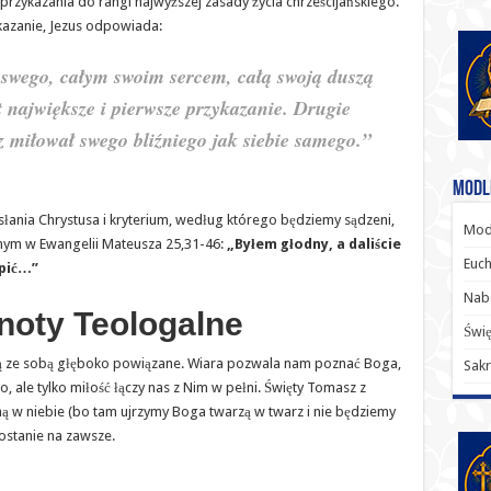
zykazania do rangi najwyższej zasady życia chrześcijańskiego.
kazanie, Jezus odpowiada:
swego, całym swoim sercem, całą swoją duszą
 największe i pierwsze przykazanie. Drugie
z miłował swego bliźniego jak siebie samego.”
Modl
zesłania Chrystusa i kryterium, według którego będziemy sądzeni,
Modl
znym w Ewangelii Mateusza 25,31-46:
„Byłem głodny, a daliście
Euch
 pić…”
Nab
Cnoty Teologalne
Świę
) są ze sobą głęboko powiązane. Wiara pozwala nam poznać Boga,
Sakr
 ale tylko miłość łączy nas z Nim w pełni. Święty Tomasz z
ną w niebie (bo tam ujrzymy Boga twarzą w twarz i nie będziemy
zostanie na zawsze.