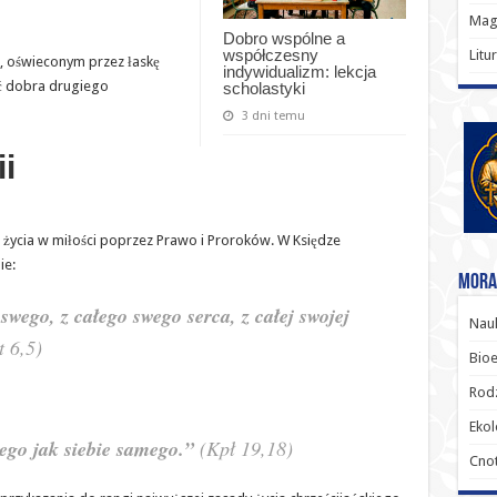
Magi
Dobro wspólne a
współczesny
Litu
li, oświeconym przez łaskę
indywidualizm: lekcja
ać dobra drugiego
scholastyki
3 dni temu
ii
 życia w miłości poprzez Prawo i Proroków. W Księdze
ie:
Moral
wego, z całego swego serca, z całej swojej
Nauk
 6,5)
Bioe
Rodz
Ekol
ego jak siebie samego.”
(Kpł 19,18)
Cnot