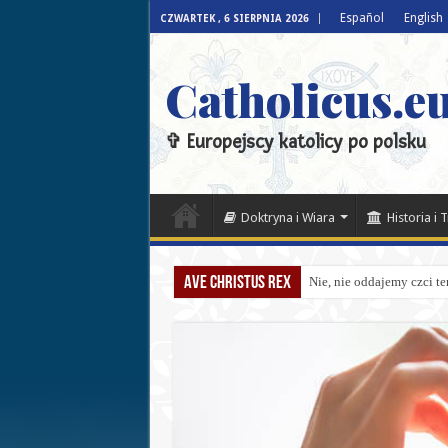
Español
English
CZWARTEK , 6 SIERPNIA 2026
Catholicus.eu
✞ Europejscy katolicy po polsku
Doktryna i Wiara
Historia i 
Ave Christus Rex
Nie, nie oddajemy czci te