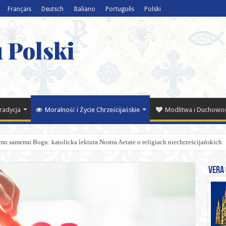
Français
Deutsch
Italiano
Português
Polski
 Polski
Tradycja
Moralność i Życie Chrześcijańskie
Modlitwa i Duchowo
mu samemu Bogu: katolicka lektura Nostra Aetate o religiach niechrześcijańskich
Vera 