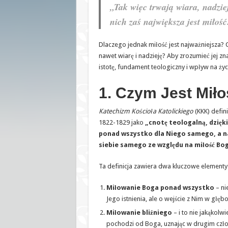
„Tak więc trwają wiara, nadzieja
nich zaś największa jest miłość
Dlaczego jednak miłość jest najważniejsza?
nawet wiarę i nadzieję? Aby zrozumieć jej zn
istotę, fundament teologiczny i wpływ na życi
1. Czym Jest Mił
Katechizm Kościoła Katolickiego
(KKK) defin
1822-1829 jako
„cnotę teologalną, dzięk
ponad wszystko dla Niego samego, a na
siebie samego ze względu na miłość Bog
Ta definicja zawiera dwa kluczowe elementy
Miłowanie Boga ponad wszystko
– ni
Jego istnienia, ale o wejście z Nim w głębo
Miłowanie bliźniego
– i to nie jakąkolwie
pochodzi od Boga, uznając w drugim człow