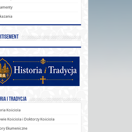
ramenty
kazania
rtisement
ria i Tradycja
oria Kościoła
wie Kościoła i Doktorzy Kościoła
ory Ekumeniczne