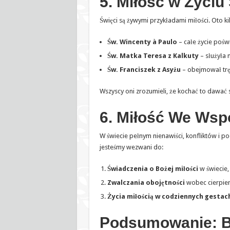
5. Miłość w Życiu
Święci są żywymi przykładami miłości. Oto kil
Św. Wincenty à Paulo
– całe życie pośw
Św. Matka Teresa z Kalkuty
– służyła 
Św. Franciszek z Asyżu
– obejmował tręd
Wszyscy oni zrozumieli, że kochać to dawać s
6. Miłość We Wsp
W świecie pełnym nienawiści, konfliktów i po
jesteśmy wezwani do:
Świadczenia o Bożej miłości
w świecie, 
Zwalczania obojętności
wobec cierpieni
Życia miłością w codziennych gestac
Podsumowanie: Be