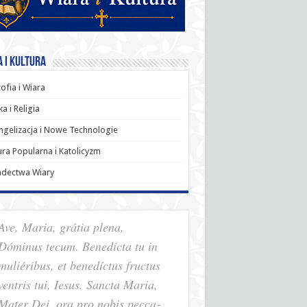
 i Kultura
zofia i Wiara
a i Religia
gelizacja i Nowe Technologie
ura Popularna i Katolicyzm
adectwa Wiary
Ave, Maria, grátia plena,
Dóminus tecum. Benedícta tu in
muliéribus, et benedíctus fructus
ventris tui, Iesus. Sancta Maria,
Mater Dei, ora pro nobis pec­ca­