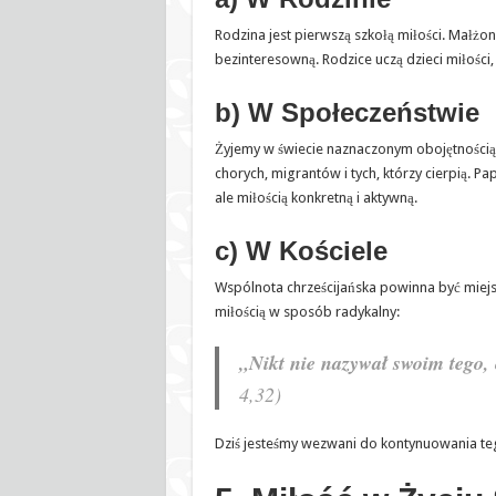
Rodzina jest pierwszą szkołą miłości. Małżo
bezinteresowną. Rodzice uczą dzieci miłości, p
b) W Społeczeństwie
Żyjemy w świecie naznaczonym obojętnością 
chorych, migrantów i tych, którzy cierpią. Pa
ale miłością konkretną i aktywną.
c) W Kościele
Wspólnota chrześcijańska powinna być miejsce
miłością w sposób radykalny:
„Nikt nie nazywał swoim tego, 
4,32)
Dziś jesteśmy wezwani do kontynuowania teg