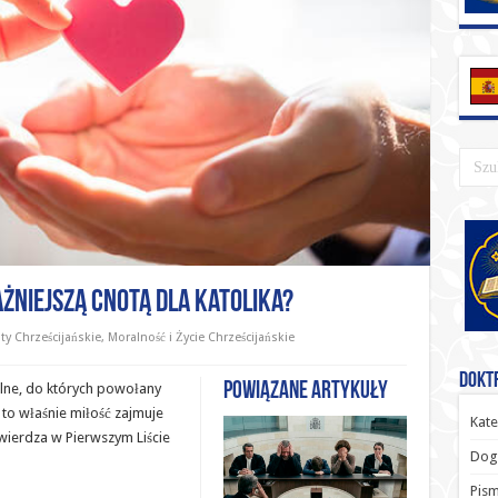
żniejszą Cnotą dla Katolika?
ty Chrześcijańskie
,
Moralność i Życie Chrześcijańskie
Doktr
Powiązane artykuły
galne, do których powołany
 to właśnie miłość zajmuje
Kate
wierdza w Pierwszym Liście
Dog
Pism