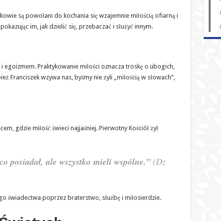
nkowie są powołani do kochania się wzajemnie miłością ofiarną i
okazując im, jak dzielić się, przebaczać i służyć innym.
i egoizmem. Praktykowanie miłości oznacza troskę o ubogich,
pież Franciszek wzywa nas, byśmy nie żyli „miłością w słowach”,
m, gdzie miłość świeci najjaśniej. Pierwotny Kościół żył
co posiadał, ale wszystko mieli wspólne.”
(Dz
o świadectwa poprzez braterstwo, służbę i miłosierdzie.