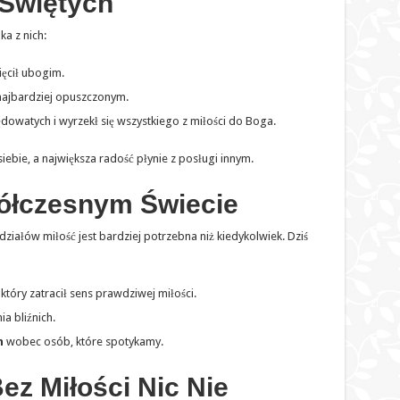
 Świętych
ka z nich:
ięcił ubogim.
najbardziej opuszczonym.
owatych i wyrzekł się wszystkiego z miłości do Boga.
iebie, a największa radość płynie z posługi innym.
ółczesnym Świecie
działów miłość jest bardziej potrzebna niż kiedykolwiek. Dziś
który zatracił sens prawdziwej miłości.
a bliźnich.
h
wobec osób, które spotykamy.
z Miłości Nic Nie