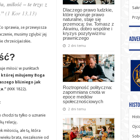
, miłość – te trzy: z
Sak
Dlaczego prawo ludzkie,
.”
(1 Kor 13,13)
które ignoruje prawo
Przy
naturalne, staje się
przemocą: św. Tomasz z
 Co sprawia, że przewyższa
Akwinu, dobro wspólne i
kryzys pozytywizmu
aczenie, musimy zgłębić jej
prawniczego
Adve
e chrześcijańskie.
2 dni temu
ość?
iuje miłość w punktach
i której miłujemy Boga
szego bliźniego jak
Roztropność polityczna:
a.”
(KKK 1822).
zapomniana cnota w
epoce mediów
społecznościowych
:
Histo
2 dni temu
e chodzi tu tylko o uznanie
Hist
ką relację.
Ojco
k miłością, ale tą, która
Sob
ieku brata, niezależnie od