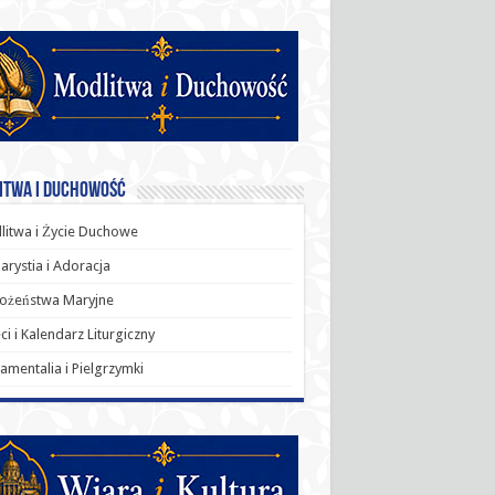
itwa i Duchowość
itwa i Życie Duchowe
arystia i Adoracja
ożeństwa Maryjne
ci i Kalendarz Liturgiczny
amentalia i Pielgrzymki