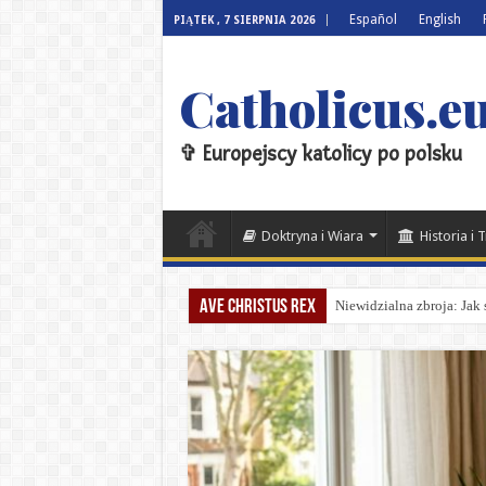
Español
English
PIĄTEK , 7 SIERPNIA 2026
Catholicus.eu
✞ Europejscy katolicy po polsku
Doktryna i Wiara
Historia i 
Ave Christus Rex
Niewidzialna zbroja: Jak