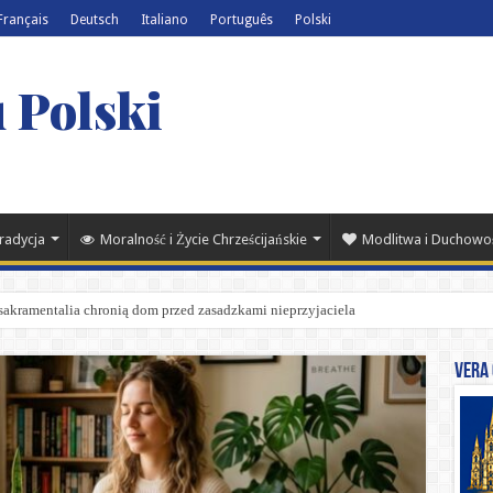
Français
Deutsch
Italiano
Português
Polski
 Polski
Tradycja
Moralność i Życie Chrześcijańskie
Modlitwa i Duchowo
 sakramentalia chronią dom przed zasadzkami nieprzyjaciela
Vera 