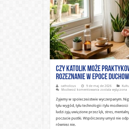
Czy katolik może praktykow
rozeznanie w epoce duchow
catholicus
9 de maj de 2026
Kult
Czy
Możliwość komentowania
została wyłączona
katolik
może
Żyjemy w społeczeństwie wyczerpanym. Nigd
praktykować
mindfulness?
tylu wygód, tylu technologii i tylu możliwośc
Cisza,
ludzi żyją uwięzione przez lęk, stres, mentaln
modlitwa
i
poczucie pustki. Współczesny umysł nie odp
rozeznanie
w
również nie.
epoce