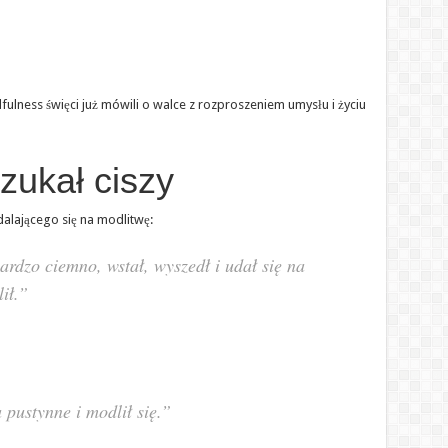
lness święci już mówili o walce z rozproszeniem umysłu i życiu
zukał ciszy
alającego się na modlitwę:
rdzo ciemno, wstał, wyszedł i udał się na
ił.”
pustynne i modlił się.”