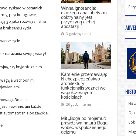
Przy
Winna ignorancja:
owo zyskało w ostatnich
dlaczego analfabetyzm
irmy, psychologowie,
doktrynalny jest
przyczyną cichej
cają go jako rozwiązanie na
apostazji
Adve
t brak sensu życia.
3 godziny temu
 wierzących:
ez narażania swojej wiary?
yjną, czy kryje się za nim
Kamienie przemawiają:
Niebezpieczeństwo
uwagą a wschodnimi
architektury
Objawieniem?
funkcjonalistycznej we
Histo
współczesnych
kościołach
owagi. Bo ani nie
Hist
20 godzin temu
jest niewinne, ani każde
Ojco
est automatycznie pogańskie.
Mit „Boga po mojemu”:
Sob
prawdziwa natura Boga
i:
wobec współczesnego
deizmu
Magi