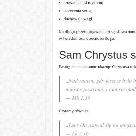
czuwania nad myślami;
strzeżenia serca;
duchowej uwagi.
Na długo przed pojawieniem się słowa mindfu
w świadomości obecności Boga.
Sam Chrystus s
Ewangelia nieustannie ukazuje Chrystusa odd
„Nad ranem, gdy jeszcze było ba
miejsce pustynne, i tam się modl
— Mk 1,35
Czytamy również:
„Lecz On usuwał się na miejsca 
— Łk 5,16