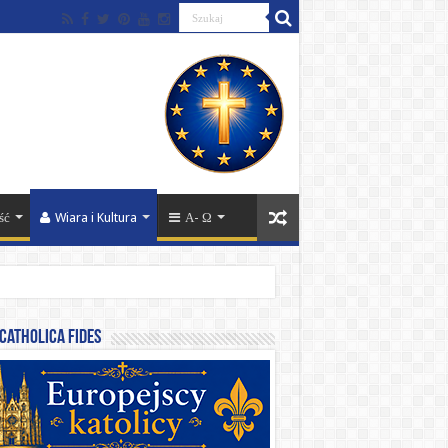
ść
Wiara i Kultura
Α- Ω
catholica fides