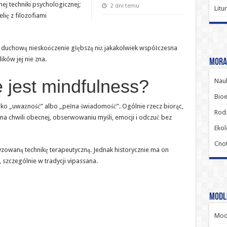
j techniki psychologicznej;
2 dni temu
Litu
ię z filozofiami
cję duchową nieskończenie głębszą niż jakakolwiek współczesna
ków jej nie zna.
Moral
jest mindfulness?
Nauk
Bioe
ako „uważność” albo „pełna świadomość”. Ogólnie rzecz biorąc,
Rodz
 chwili obecnej, obserwowaniu myśli, emocji i odczuć bez
Ekol
Cnot
ryzowaną technikę terapeutyczną. Jednak historycznie ma on
 szczególnie w tradycji vipassana.
Modl
Modl