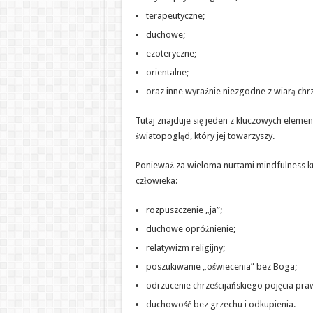
terapeutyczne;
duchowe;
ezoteryczne;
orientalne;
oraz inne wyraźnie niezgodne z wiarą chrz
Tutaj znajduje się jeden z kluczowych elemen
światopogląd, który jej towarzyszy.
Ponieważ za wieloma nurtami mindfulness kry
człowieka:
rozpuszczenie „ja”;
duchowe opróżnienie;
relatywizm religijny;
poszukiwanie „oświecenia” bez Boga;
odrzucenie chrześcijańskiego pojęcia pra
duchowość bez grzechu i odkupienia.