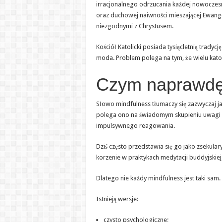
irracjonalnego odrzucania każdej nowoczesne
oraz duchowej naiwności mieszającej Ewangel
niezgodnymi z Chrystusem.
Kościół Katolicki posiada tysiącletnią trady
moda. Problem polega na tym, że wielu katoli
Czym naprawdę 
Słowo mindfulness tłumaczy się zazwyczaj j
polega ono na świadomym skupieniu uwagi na
impulsywnego reagowania.
Dziś często przedstawia się go jako zsekula
korzenie w praktykach medytacji buddyjskiej,
Dlatego nie każdy mindfulness jest taki sam.
Istnieją wersje:
czysto psychologiczne;