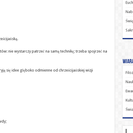
Euch
Nab
Świę
Sakr
eścijańską.
tów: nie wystarczy patrzeć na samą technikę; trzeba spojrzeć na
Wiara
ją się idee głęboko odmienne od chrześcijańskiej wizji
Filo
Nauk
Ewan
Kult
Świ
wdy;