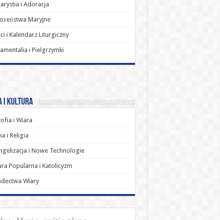
arystia i Adoracja
ożeństwa Maryjne
ci i Kalendarz Liturgiczny
amentalia i Pielgrzymki
 i Kultura
zofia i Wiara
a i Religia
gelizacja i Nowe Technologie
ura Popularna i Katolicyzm
adectwa Wiary
Ave, Maria, grátia plena,