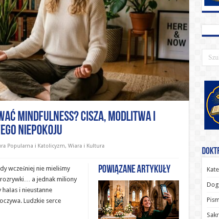
ać mindfulness? Cisza, modlitwa i
ego niepokoju
ura Popularna i Katolicyzm
,
Wiara i Kultura
Doktr
Powiązane artykuły
y wcześniej nie mieliśmy
Kate
i rozrywki… a jednak miliony
Dog
y hałas i nieustanne
Pism
oczywa. Ludzkie serce
Sak