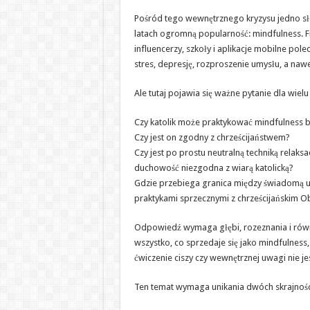
duchowego
niepokoju
Pośród tego wewnętrznego kryzysu jedno sł
latach ogromną popularność: mindfulness. F
influencerzy, szkoły i aplikacje mobilne pole
stres, depresję, rozproszenie umysłu, a nawe
Ale tutaj pojawia się ważne pytanie dla wielu
Czy katolik może praktykować mindfulness b
Czy jest on zgodny z chrześcijaństwem?
Czy jest po prostu neutralną techniką relaksac
duchowość niezgodna z wiarą katolicką?
Gdzie przebiega granica między świadomą 
praktykami sprzecznymi z chrześcijańskim 
Odpowiedź wymaga głębi, rozeznania i równ
wszystko, co sprzedaje się jako mindfulness, 
ćwiczenie ciszy czy wewnętrznej uwagi nie j
Ten temat wymaga unikania dwóch skrajnośc