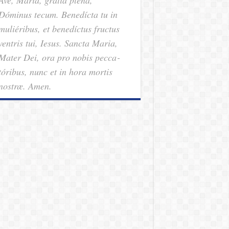
Dóminus tecum. Benedícta tu in
muliéribus, et benedíctus fructus
ventris tui, Iesus. Sancta Maria,
Mater Dei, ora pro nobis pec­ca­
tóribus, nunc et in hora mortis
nostræ. Amen.