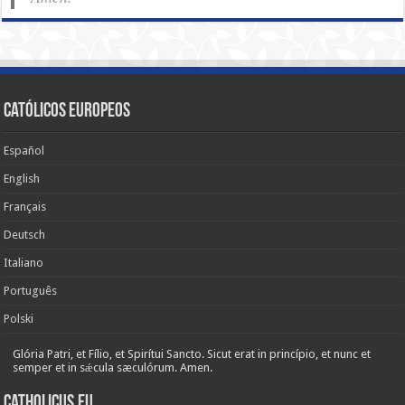
Católicos Europeos
Español
English
Français
Deutsch
Italiano
Português
Polski
Glória Patri, et Fílio, et Spirítui Sancto. Sicut erat in princípio, et nunc et
semper et in sǽcula sæculórum. Amen.
Catholicus.eu