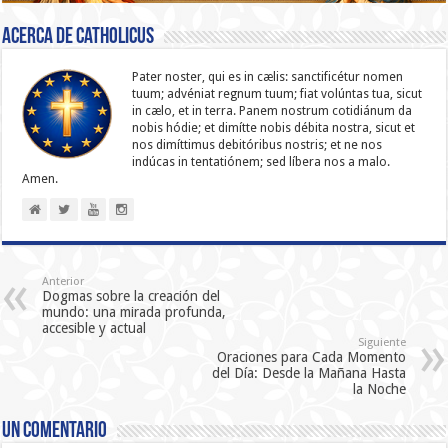
Acerca de catholicus
Pater noster, qui es in cælis: sanc­ti­ficétur nomen
tuum; advéniat regnum tuum; fiat volúntas tua, sicut
in cælo, et in terra. Panem nostrum cotidiánum da
nobis hódie; et dimítte nobis débita nostra, sicut et
nos dimíttimus debitóribus nostris; et ne nos
indúcas in ten­ta­tiónem; sed líbera nos a malo.
Amen.
Anterior
Dogmas sobre la creación del
mundo: una mirada profunda,
accesible y actual
Siguiente
Oraciones para Cada Momento
del Día: Desde la Mañana Hasta
la Noche
Un comentario