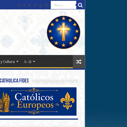
 y Cultura
Α- Ω
Catholica Fides