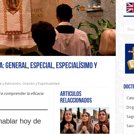
a: General, Especial, Especialísimo y
ía y Adoración
,
Oración y Espiritualidad
Doctr
Articulos
ra comprender la eficacia
Cate
relaccionados
Dog
Sagr
hablar hoy de
Sac