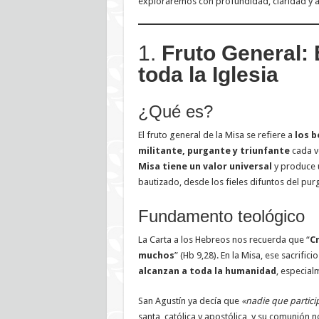
exploraremos con profundidad, claridad y ap
1.
Fruto General: 
toda la Iglesia
¿Qué es?
El fruto general de la Misa se refiere a
los b
militante, purgante y triunfante
cada ve
Misa tiene un valor universal
y produce u
bautizado, desde los fieles difuntos del purg
Fundamento teológico
La Carta a los Hebreos nos recuerda que “
Cr
muchos
” (Hb 9,28). En la Misa, ese sacrifi
alcanzan a toda la humanidad
, especial
San Agustín ya decía que
«nadie que particip
santa, católica y apostólica, y su comunión 