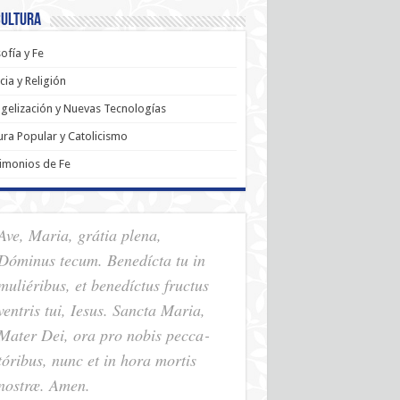
Cultura
sofía y Fe
cia y Religión
gelización y Nuevas Tecnologías
ura Popular y Catolicismo
imonios de Fe
Ave, Maria, grátia plena,
Dóminus tecum. Benedícta tu in
muliéribus, et benedíctus fructus
ventris tui, Iesus. Sancta Maria,
Mater Dei, ora pro nobis pec­ca­
tóribus, nunc et in hora mortis
nostræ. Amen.