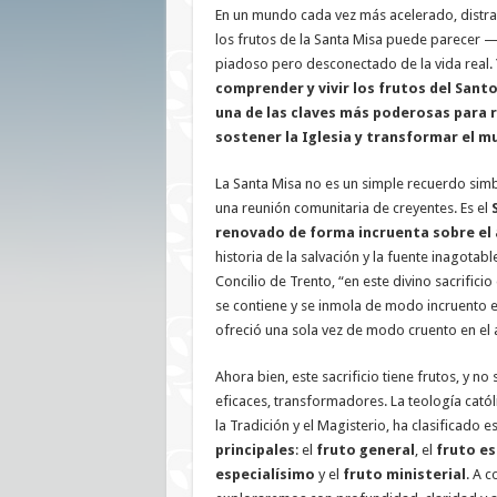
En un mundo cada vez más acelerado, distra
los frutos de la Santa Misa puede parecer 
piadoso pero desconectado de la vida real.
comprender y vivir los frutos del Santo 
una de las claves más poderosas para r
sostener la Iglesia y transformar el 
La Santa Misa no es un simple recuerdo simb
una reunión comunitaria de creyentes. Es el
renovado de forma incruenta sobre el 
historia de la salvación y la fuente inagota
Concilio de Trento, “en este divino sacrificio
se contiene y se inmola de modo incruento e
ofreció una sola vez de modo cruento en el al
Ahora bien, este sacrificio tiene frutos, y no
eficaces, transformadores. La teología católi
la Tradición y el Magisterio, ha clasificado e
principales
: el
fruto general
, el
fruto es
especialísimo
y el
fruto ministerial
. A c