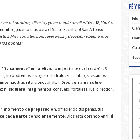
Fé y 
Filo
 en mi nombre, allí estoy yo en medio de ellos”
(Mt 18,20). Y si
Cien
 nombre, ¡cuánto más para el Santo Sacrificio! San Alfonso
iste a Misa con atención, reverencia y devoción obtiene más
Evan
a los pobres”
.
Cult
Test
 “físicamente” en la Misa
. Lo importante es el corazón. Si
tes, no podremos recoger este fruto. En cambio, si estamos
imos nuestras intenciones al altar,
Dios derrama sobre
ez ni siquiera imaginamos
: consuelo, fortaleza, luz, dirección,
un momento de preparación
, ofreciendo tus penas, tus
ce cada parte conscientemente
. Dios está obrando en ti, si