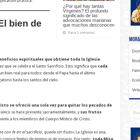
licación práctica.
¿Por qué hay tantas
Vírgenes? El profundo
significado de las
advocaciones marianas
El bien de
que muchos desconocen
Hace 2 semanas
Moral
Doct
eneficios espirituales que obtiene toda la Iglesia
Bioé
z que se celebra el Santo Sacrificio. Esto significa que
cada
Fami
n bien real para todos: desde el Papa hasta el último
atorio hasta los santos del cielo.
Ecol
Virt
isto se ofreció una sola vez para quitar los pecados de
cio único se hace presente sacramentalmente, y
sus frutos
mente a los miembros del Cuerpo Místico de Cristo.
e con fe en el sacrificio, queda sin fruto»
. La Iglesia es una,
no conoce límites de tiempo ni de espacio. Por tanto,
toda Misa