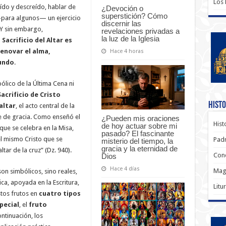
Los
ído y descreído, hablar de
¿Devoción o
superstición? Cómo
—para algunos— un ejercicio
discernir las
 Y sin embargo,
revelaciones privadas a
la luz de la Iglesia
Sacrificio del Altar es
enovar el alma,
Hace 4 horas
mundo
.
ólico de la Última Cena ni
Sacrificio de Cristo
Histo
altar
, el acto central de la
ble de gracia. Como enseñó el
¿Pueden mis oraciones
Hist
de hoy actuar sobre mi
 que se celebra en la Misa,
pasado? El fascinante
l mismo Cristo que se
Padr
misterio del tiempo, la
gracia y la eternidad de
tar de la cruz” (Dz. 940).
Conc
Dios
Hace 4 días
Magi
 son simbólicos, sino reales,
ca, apoyada en la Escritura,
Litu
stos frutos en
cuatro tipos
pecial
, el
fruto
ontinuación, los