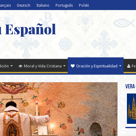
rançais
Deutsch
Italiano
Português
Polski
u Español
dición
Moral y Vida Cristiana
Oración y Espiritualidad
Fe
Vera 