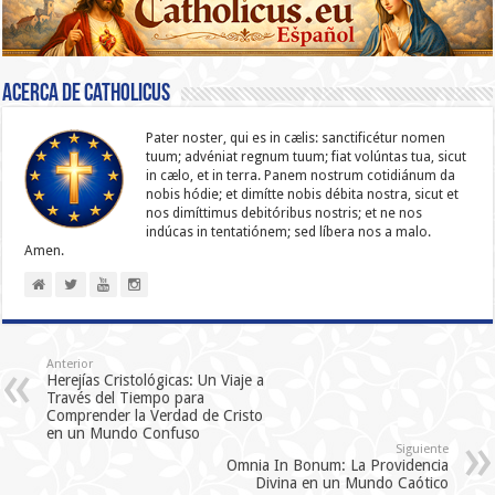
Acerca de catholicus
Pater noster, qui es in cælis: sanc­ti­ficétur nomen
tuum; advéniat regnum tuum; fiat volúntas tua, sicut
in cælo, et in terra. Panem nostrum cotidiánum da
nobis hódie; et dimítte nobis débita nostra, sicut et
nos dimíttimus debitóribus nostris; et ne nos
indúcas in ten­ta­tiónem; sed líbera nos a malo.
Amen.
Anterior
Herejías Cristológicas: Un Viaje a
Través del Tiempo para
Comprender la Verdad de Cristo
en un Mundo Confuso
Siguiente
Omnia In Bonum: La Providencia
Divina en un Mundo Caótico