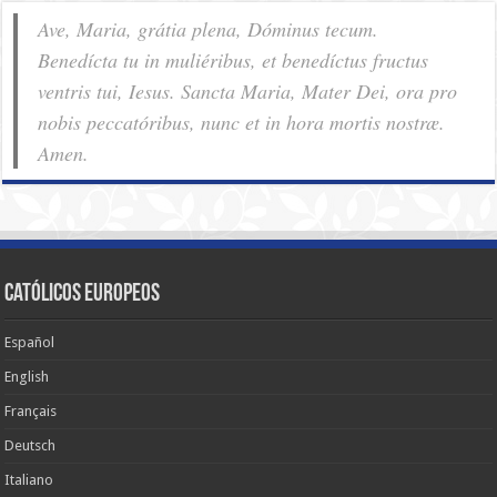
Ave, Maria, grátia plena, Dóminus tecum.
Benedícta tu in muliéribus, et benedíctus fructus
ventris tui, Iesus. Sancta Maria, Mater Dei, ora pro
nobis pec­ca­tóribus, nunc et in hora mortis nostræ.
Amen.
Católicos Europeos
Español
English
Français
Deutsch
Italiano