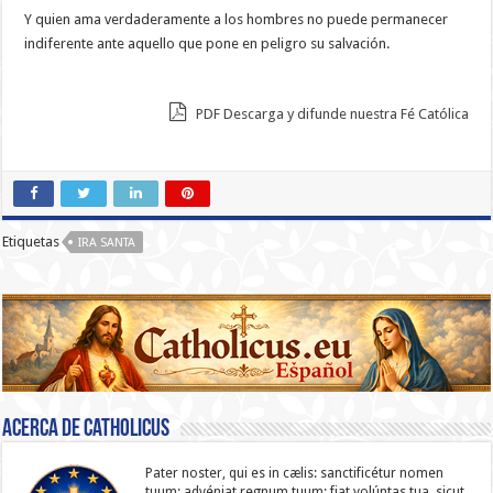
Y quien ama verdaderamente a los hombres no puede permanecer
indiferente ante aquello que pone en peligro su salvación.
PDF Descarga y difunde nuestra Fé Católica
Etiquetas
IRA SANTA
Acerca de catholicus
Pater noster, qui es in cælis: sanc­ti­ficétur nomen
tuum; advéniat regnum tuum; fiat volúntas tua, sicut