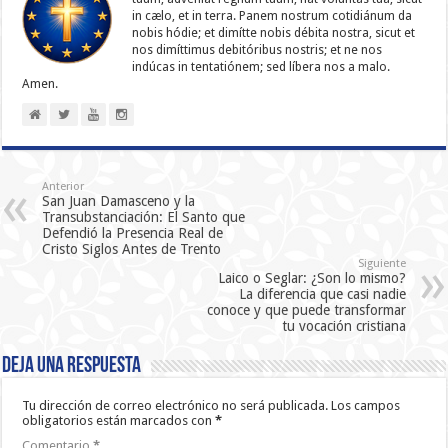
in cælo, et in terra. Panem nostrum cotidiánum da
nobis hódie; et dimítte nobis débita nostra, sicut et
nos dimíttimus debitóribus nostris; et ne nos
indúcas in ten­ta­tiónem; sed líbera nos a malo.
Amen.
Anterior
San Juan Damasceno y la
Transubstanciación: El Santo que
Defendió la Presencia Real de
Cristo Siglos Antes de Trento
Siguiente
Laico o Seglar: ¿Son lo mismo?
La diferencia que casi nadie
conoce y que puede transformar
tu vocación cristiana
Deja una respuesta
Tu dirección de correo electrónico no será publicada.
Los campos
obligatorios están marcados con
*
Comentario
*