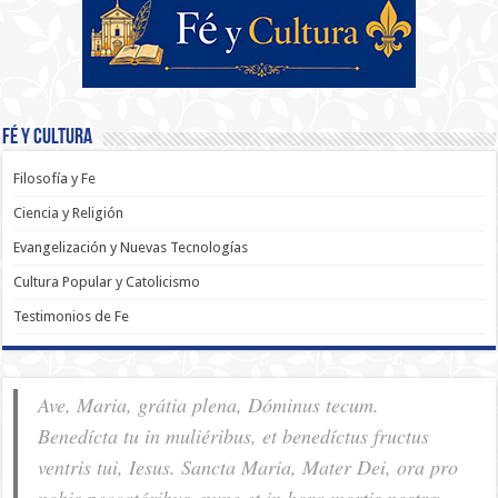
Fé y Cultura
Filosofía y Fe
Ciencia y Religión
Evangelización y Nuevas Tecnologías
Cultura Popular y Catolicismo
Testimonios de Fe
Ave, Maria, grátia plena, Dóminus tecum.
Benedícta tu in muliéribus, et benedíctus fructus
ventris tui, Iesus. Sancta Maria, Mater Dei, ora pro
nobis pec­ca­tóribus, nunc et in hora mortis nostræ.