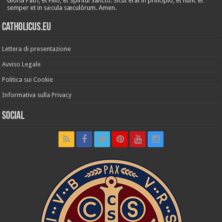
Glória Patri, et Fílio, et Spirítui Sancto. Sicut erat in princípio, et nunc et
semper et in sǽcula sæculórum. Amen.
Catholicus.eu
Lettera di presentazione
Avviso Legale
Politica sui Cookie
Informativa sulla Privacy
Social