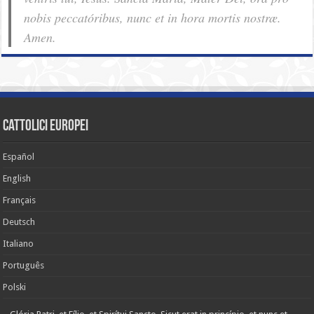
nobis pec­ca­tóribus, nunc et in hora mortis nostræ.
Amen.
cattolici europei
Español
English
Français
Deutsch
Italiano
Português
Polski