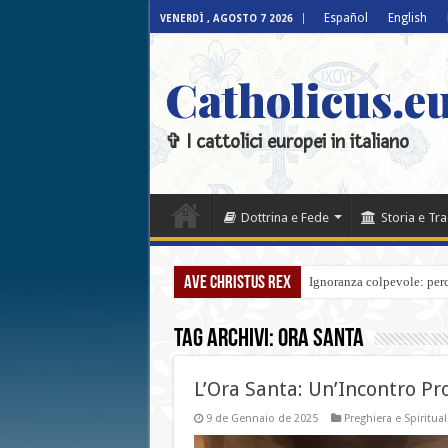
Español
English
VENERDÌ , AGOSTO 7 2026
Catholicus.eu
✞ I cattolici europei in italiano
Dottrina e Fede
Storia e Tr
Ave Christus Rex
Ignoranza colpevole: perch
Tag Archivi:
Ora Santa
L’Ora Santa: Un’Incontro P
9 de Gennaio de 2025
Preghiera e Spiritual