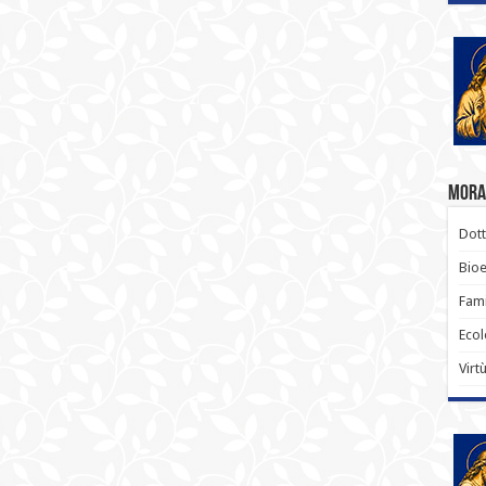
Moral
Dott
Bioe
Fami
Ecol
Virt