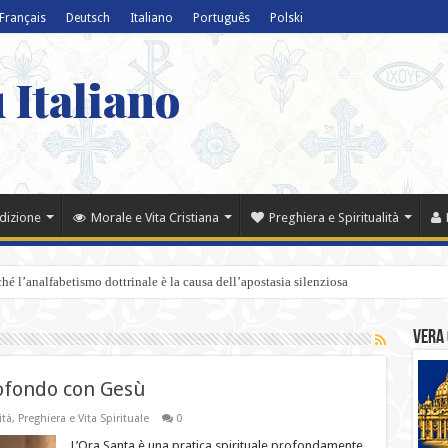
Français
Deutsch
Italiano
Português
Polski
 Italiano
adizione
Morale e Vita Cristiana
Preghiera e Spiritualità
é l’analfabetismo dottrinale è la causa dell’apostasia silenziosa
Vera 
rofondo con Gesù
ità
,
Preghiera e Vita Spirituale
0
L’Ora Santa è una pratica spirituale profondamente