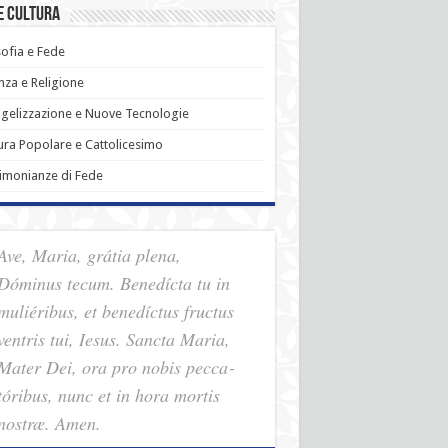
e Cultura
sofia e Fede
nza e Religione
gelizzazione e Nuove Tecnologie
ura Popolare e Cattolicesimo
imonianze di Fede
Ave, Maria, grátia plena,
Dóminus tecum. Benedícta tu in
muliéribus, et benedíctus fructus
ventris tui, Iesus. Sancta Maria,
Mater Dei, ora pro nobis pec­ca­
tóribus, nunc et in hora mortis
nostræ. Amen.