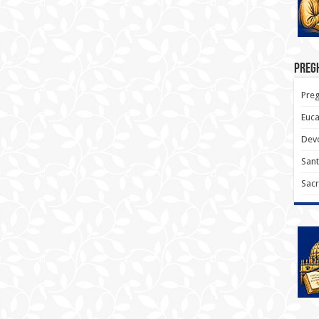
Pregh
Preg
Euca
Devo
Sant
Sacr