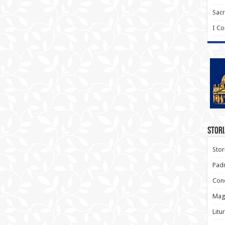
Sac
I C
Stori
Stor
Padr
Conc
Magi
Litu