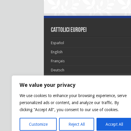
cattolici europei
Español
English
Français
Deutsch
Italiano
We value your privacy
Português
We use cookies to enhance your browsing experience, serve
Polski
personalized ads or content, and analyze our traffic. By
Glória Patri, et Fílio, et Spirítui Sancto. Sicut era
clicking "Accept All", you consent to our use of cookies.
princípio, et nunc et semper et in sǽcula
sæculórum. Amen.
Customize
Reject All
Accept All