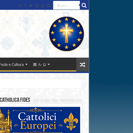
Fede e Cultura
Α- Ω
catholica fides