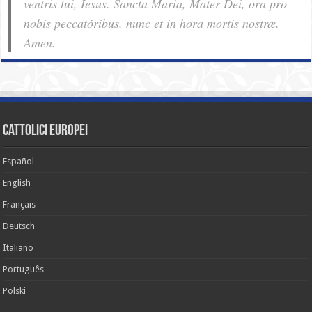
ventris tui, Iesus. Sancta Maria, Mater Dei, ora pro
nobis pec­ca­tóribus, nunc et in hora mortis nostræ.
Amen.
cattolici europei
Español
English
Français
Deutsch
Italiano
Português
Polski