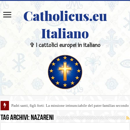
Catholicus.eu
Italiano
✞ I cattolici europei in italiano
Padri santi, figli forti: La missione irrinunciabile del pater familias secondo
Tag Archivi:
Nazareni