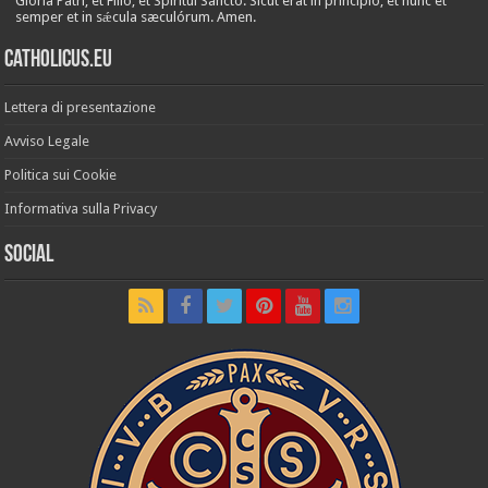
Glória Patri, et Fílio, et Spirítui Sancto. Sicut erat in princípio, et nunc et
semper et in sǽcula sæculórum. Amen.
Catholicus.eu
Lettera di presentazione
Avviso Legale
Politica sui Cookie
Informativa sulla Privacy
Social