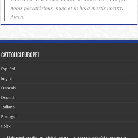
nobis pec­ca­tóribus, nunc et in hora mortis nostræ.
Amen.
cattolici europei
Español
English
Français
Deutsch
Italiano
Português
Polski