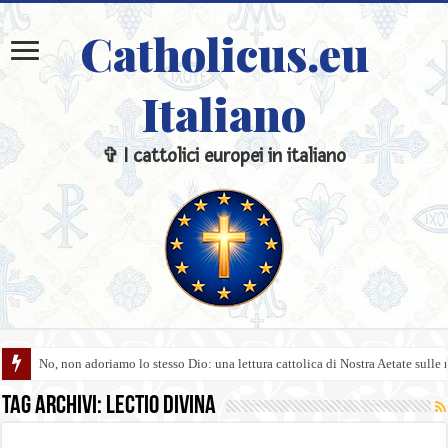
Catholicus.eu
Italiano
✞ I cattolici europei in italiano
No, non adoriamo lo stesso Dio: una lettura cattolica di Nostra Aetate sulle 
Tag Archivi:
Lectio Divina