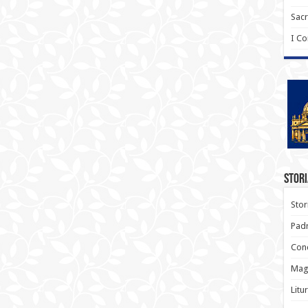
Sac
I C
Stori
Stor
Padr
Conc
Magi
Litu