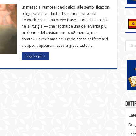
«Generato,
non
In mezzo al rumore ideologico, alle semplificazioni
creato»:
religiose e alle infinite discussioni sui social
la
frase
network, esiste una breve frase — quasi nascosta
che
nella liturgia — che racchiude una delle verità più
definisce
chi
profonde del cristianesimo: «Generato, non
è
Cristo…
creato». La recitiamo nel Credo senza soffermarci
e
troppo… eppure in essa si gioca tutto: …
perché
Maria
è
Leggi di più »
veramente
Madre
di
Dio
Dottr
Cate
Dogm
Sacr