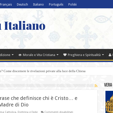
Français
Deutsch
Italiano
Português
Polski
 Italiano
adizione
Morale e Vita Cristiana
Preghiera e Spiritualità
? Come discernere le rivelazioni private alla luce della Chiesa
Vera 
rase che definisce chi è Cristo… e
Madre di Dio
su
sa Cattolica
,
Dottrina e Fede
Commenti disabilitati