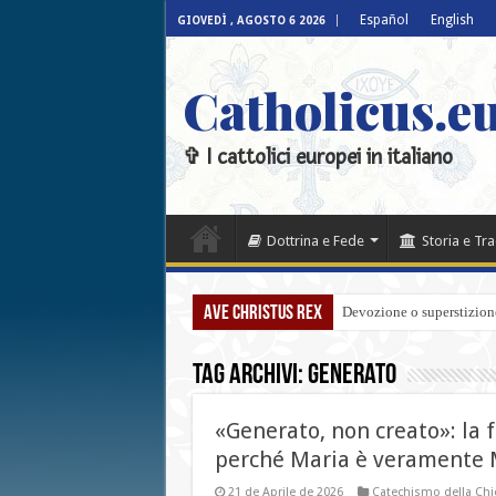
Español
English
GIOVEDÌ , AGOSTO 6 2026
Catholicus.eu
✞ I cattolici europei in italiano
Dottrina e Fede
Storia e Tr
Ave Christus Rex
Devozione o superstizione
Tag Archivi:
Generato
«Generato, non creato»: la f
perché Maria è veramente 
21 de Aprile de 2026
Catechismo della Chie