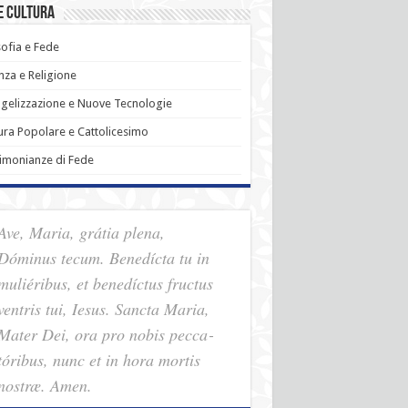
e Cultura
sofia e Fede
nza e Religione
gelizzazione e Nuove Tecnologie
ura Popolare e Cattolicesimo
imonianze di Fede
Ave, Maria, grátia plena,
Dóminus tecum. Benedícta tu in
muliéribus, et benedíctus fructus
ventris tui, Iesus. Sancta Maria,
Mater Dei, ora pro nobis pec­ca­
tóribus, nunc et in hora mortis
nostræ. Amen.