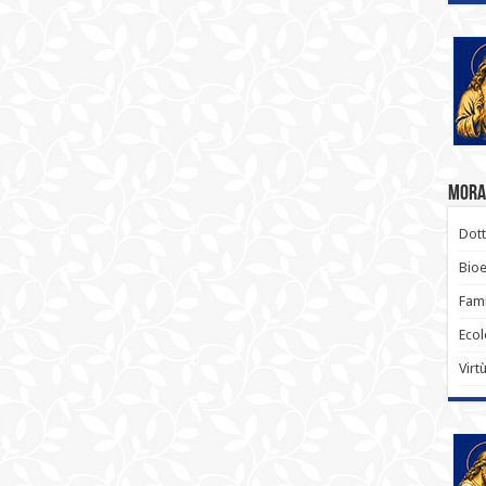
Moral
Dott
Bioe
Fami
Ecol
Virt