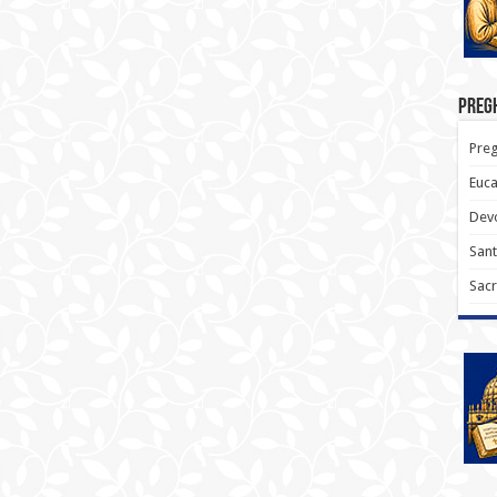
Pregh
Preg
Euca
Devo
Sant
Sacr