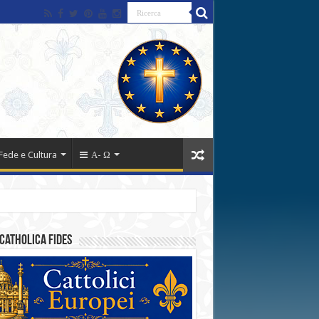
Fede e Cultura
Α- Ω
catholica fides