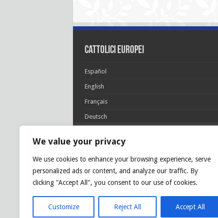
cattolici europei
Español
English
Français
Deutsch
Italiano
We value your privacy
Português
We use cookies to enhance your browsing experience, serve
Polski
personalized ads or content, and analyze our traffic. By
Glória Patri, et Fílio, et Spirítui Sancto. Sicut era
clicking "Accept All", you consent to our use of cookies.
princípio, et nunc et semper et in sǽcula
sæculórum. Amen.
Customize
Reject All
Accept All