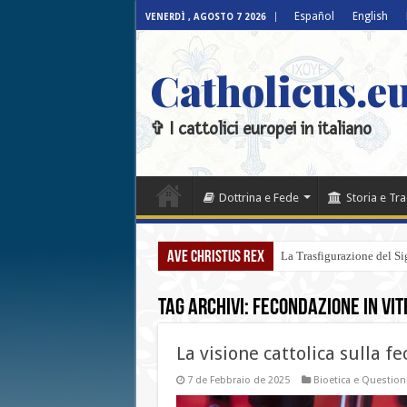
Español
English
VENERDÌ , AGOSTO 7 2026
Catholicus.eu
✞ I cattolici europei in italiano
Dottrina e Fede
Storia e Tr
Ave Christus Rex
La Trasfigurazione del Sign
Tag Archivi:
fecondazione in vit
La visione cattolica sulla f
7 de Febbraio de 2025
Bioetica e Questio