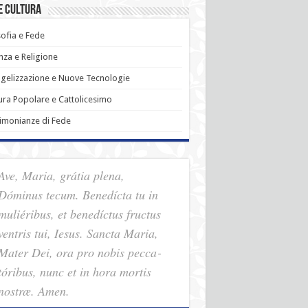
e Cultura
sofia e Fede
nza e Religione
gelizzazione e Nuove Tecnologie
ura Popolare e Cattolicesimo
imonianze di Fede
Ave, Maria, grátia plena,
Dóminus tecum. Benedícta tu in
muliéribus, et benedíctus fructus
ventris tui, Iesus. Sancta Maria,
Mater Dei, ora pro nobis pec­ca­
tóribus, nunc et in hora mortis
nostræ. Amen.