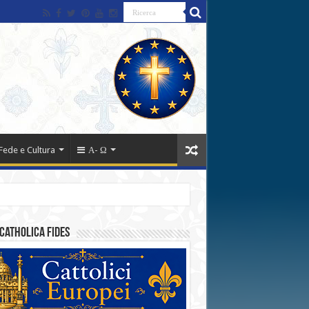
Fede e Cultura
Α- Ω
catholica fides