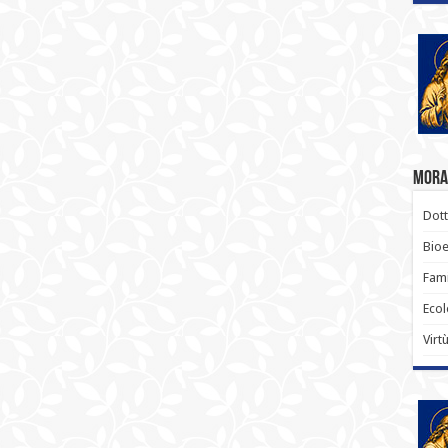
Moral
Dott
Bioe
Fami
Ecol
Virt