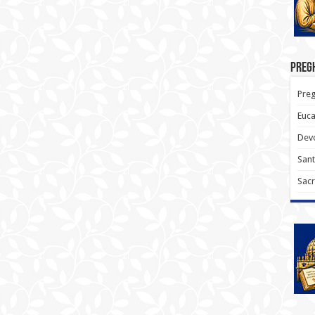
Pregh
Preg
Euca
Devo
Sant
Sacr