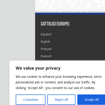
cattolici europei
Español
English
Français
Deutsch
Italiano
We value your privacy
Português
We use cookies to enhance your browsing experience, serve
Polski
personalized ads or content, and analyze our traffic. By
Glória Patri, et Fílio, et Spirítui Sancto. Sicut era
clicking "Accept All", you consent to our use of cookies.
princípio, et nunc et semper et in sǽcula
sæculórum. Amen.
Customize
Reject All
Accept All