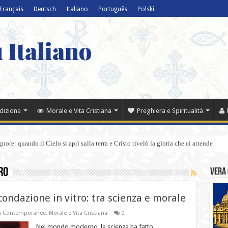
Français
Deutsch
Italiano
Português
Polski
 Italiano
adizione
Morale e Vita Cristiana
Preghiera e Spiritualità
ore: quando il Cielo si aprì sulla terra e Cristo rivelò la gloria che ci attende
ro
Vera 
econdazione in vitro: tra scienza e morale
ni Contemporanee
,
Morale e Vita Cristiana
0
Nel mondo moderno, la scienza ha fatto