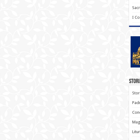
Sac
I C
Stori
Stor
Padr
Conc
Magi
Litu