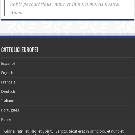
nobis pec­ca­tóribus, nunc et in hora mortis nostræ.
Amen.
cattolici europei
Español
English
Français
Deutsch
Italiano
Português
Polski
Glória Patri, et Fílio, et Spirítui Sancto. Sicut erat in princípio, et nunc et