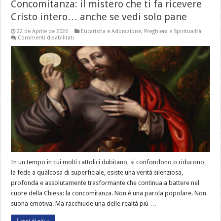
Concomitanza: il mistero che ti fa ricevere
Cristo intero… anche se vedi solo pane
22 de Aprile de 2026
Eucaristia e Adorazione
,
Preghiera e Spiritualità
su
Commenti disabilitati
Concomitanza:
il
mistero
che
ti
fa
ricevere
Cristo
intero…
anche
se
vedi
solo
pane
In un tempo in cui molti cattolici dubitano, si confondono o riducono
la fede a qualcosa di superficiale, esiste una verità silenziosa,
profonda e assolutamente trasformante che continua a battere nel
cuore della Chiesa: la concomitanza. Non è una parola popolare. Non
suona emotiva. Ma racchiude una delle realtà più …
Leggi di più »