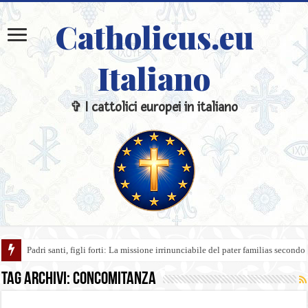
Catholicus.eu
Italiano
✞ I cattolici europei in italiano
Padri santi, figli forti: La missione irrinunciabile del pater familias secondo
Tag Archivi:
Concomitanza