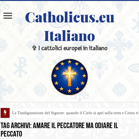
Catholicus.eu
Italiano
✞ I cattolici europei in italiano
La Trasfigurazione del Signore: quando il Cielo si aprì sulla terra e Cristo ri
Tag Archivi:
amare il peccatore ma odiare il
peccato