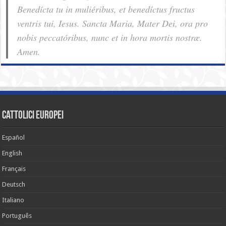
Benedícta tu in muliéribus, et benedíctus fructus
ventris tui, Iesus. Sancta Maria, Mater Dei, ora pro
nobis pec­ca­tóribus, nunc et in hora mortis nostræ.
Amen.
cattolici europei
Español
English
Français
Deutsch
Italiano
Português