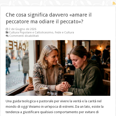
Che cosa significa davvero «amare il
peccatore ma odiare il peccato»?
2 de Giugno de 2026
Cultura Popolare e Cattolicesimo
,
Fede e Cultura
su
Commenti disabilitati
Che
cosa
significa
davvero
«amare
il
peccatore
ma
odiare
il
peccato»?
Una guida teologica e pastorale per vivere la verità e la carità nel
mondo di oggi Viviamo in un’epoca di estremi. Da un lato, esiste la
tendenza a giustificare qualsiasi comportamento per evitare di