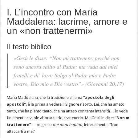
I. L’incontro con Maria
Maddalena: lacrime, amore e
un «non trattenermi»
Il testo biblico
«Gesù le disse: “Non mi trattenere, perché non
sono ancora salito al Padre; ma vada dai miei
fratelli e di’ loro: Salgo al Padre mio e Padre
vostro, Dio mio e Dio vostro”»
(Giovanni 20,17)
Maria Maddalena, che la tradizione chiama
“apostola degli
apostoli”
, è la prima a vedere il Signore risorto. Lei, che ha amato
tanto, che ha pianto tanto, che ha atteso con tanta intensità… lo vede
finalmente e vuole abbracciarlo, trattenerlo. Ma Gesù le dice:
“Non mi
trattenere”
— in greco
mè mou haptou
, letteralmente: “Non
attaccarti a me.”