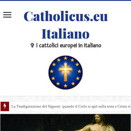
Catholicus.eu
Italiano
✞ I cattolici europei in italiano
La Trasfigurazione del Signore: quando il Cielo si aprì sulla terra e Cristo ri