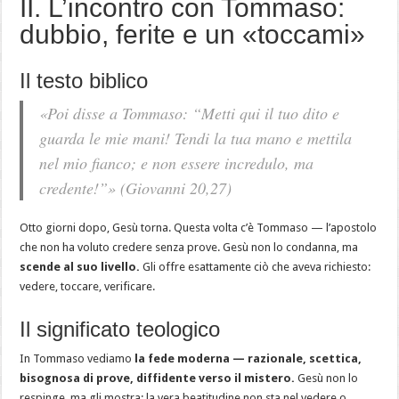
II. L’incontro con Tommaso:
dubbio, ferite e un «toccami»
Il testo biblico
«Poi disse a Tommaso: “Metti qui il tuo dito e
guarda le mie mani! Tendi la tua mano e mettila
nel mio fianco; e non essere incredulo, ma
credente!”»
(Giovanni 20,27)
Otto giorni dopo, Gesù torna. Questa volta c’è Tommaso — l’apostolo
che non ha voluto credere senza prove. Gesù non lo condanna, ma
scende al suo livello.
Gli offre esattamente ciò che aveva richiesto:
vedere, toccare, verificare.
Il significato teologico
In Tommaso vediamo
la fede moderna — razionale, scettica,
bisognosa di prove, diffidente verso il mistero.
Gesù non lo
respinge, ma gli mostra: la vera beatitudine non sta nel vedere o