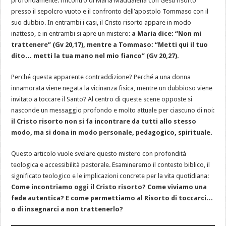
profondamente: l’incontro di Maria Maddalena con Gesù risorto
presso il sepolcro vuoto e il confronto dell’apostolo Tommaso con il
suo dubbio. In entrambi i casi, il Cristo risorto appare in modo
inatteso, e in entrambi si apre un mistero:
a Maria dice: “Non mi
trattenere” (Gv 20,17), mentre a Tommaso: “Metti qui il tuo
dito… metti la tua mano nel mio fianco” (Gv 20,27).
Perché questa apparente contraddizione? Perché a una donna
innamorata viene negata la vicinanza fisica, mentre un dubbioso viene
invitato a toccare il Santo? Al centro di queste scene opposte si
nasconde un messaggio profondo e molto attuale per ciascuno di noi:
il Cristo risorto non si fa incontrare da tutti allo stesso
modo, ma si dona in modo personale, pedagogico, spirituale.
Questo articolo vuole svelare questo mistero con profondità
teologica e accessibilità pastorale. Esamineremo il contesto biblico, il
significato teologico e le implicazioni concrete per la vita quotidiana:
Come incontriamo oggi il Cristo risorto? Come viviamo una
fede autentica? E come permettiamo al Risorto di toccarci…
o di insegnarci a non trattenerlo?