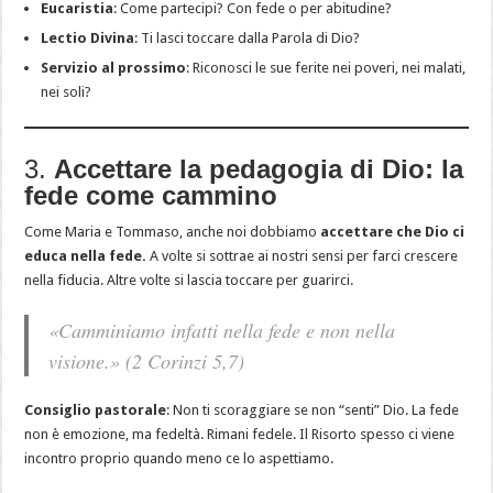
Eucaristia
: Come partecipi? Con fede o per abitudine?
Lectio Divina
: Ti lasci toccare dalla Parola di Dio?
Servizio al prossimo
: Riconosci le sue ferite nei poveri, nei malati,
nei soli?
3.
Accettare la pedagogia di Dio: la
fede come cammino
Come Maria e Tommaso, anche noi dobbiamo
accettare che Dio ci
educa nella fede.
A volte si sottrae ai nostri sensi per farci crescere
nella fiducia. Altre volte si lascia toccare per guarirci.
«Camminiamo infatti nella fede e non nella
visione.»
(2 Corinzi 5,7)
Consiglio pastorale
: Non ti scoraggiare se non “senti” Dio. La fede
non è emozione, ma fedeltà. Rimani fedele. Il Risorto spesso ci viene
incontro proprio quando meno ce lo aspettiamo.