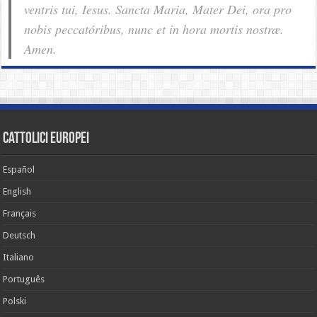
ventris tui, Iesus. Sancta Maria, Mater Dei, ora pro
nobis pec­ca­tóribus, nunc et in hora mortis nostræ.
Amen.
cattolici europei
Español
English
Français
Deutsch
Italiano
Português
Polski