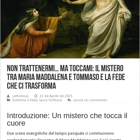
Non trattenermi… ma toccami: Il mistero
tra Maria Maddalena e Tommaso e la fede
che ci trasforma
catholicus
22 de Aprile de 2025
Dottrina e Fede
,
Sacra Scrittura
Lascia un commento
Introduzione: Un mistero che tocca il
cuore
Due scene evangeliche del tempo pasquale ci commuovono