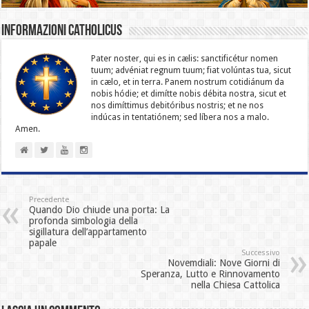
Informazioni catholicus
Pater noster, qui es in cælis: sanc­ti­ficétur nomen
tuum; advéniat regnum tuum; fiat volúntas tua, sicut
in cælo, et in terra. Panem nostrum cotidiánum da
nobis hódie; et dimítte nobis débita nostra, sicut et
nos dimíttimus debitóribus nostris; et ne nos
indúcas in ten­ta­tiónem; sed líbera nos a malo.
Amen.
Precedente
Quando Dio chiude una porta: La
profonda simbologia della
sigillatura dell’appartamento
papale
Successivo
Novemdiali: Nove Giorni di
Speranza, Lutto e Rinnovamento
nella Chiesa Cattolica