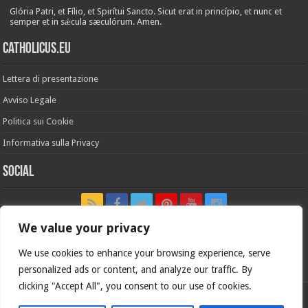
Glória Patri, et Fílio, et Spirítui Sancto. Sicut erat in princípio, et nunc et
semper et in sǽcula sæculórum. Amen.
Catholicus.eu
Lettera di presentazione
Avviso Legale
Politica sui Cookie
Informativa sulla Privacy
Social
We value your privacy
We use cookies to enhance your browsing experience, serve
In nómine Patris, et Fílii, et Spíritus Sancti. Amen.
personalized ads or content, and analyze our traffic. By
clicking "Accept All", you consent to our use of cookies.
Versione italiana di
Catholicus.eu
| Versione originale in
Español