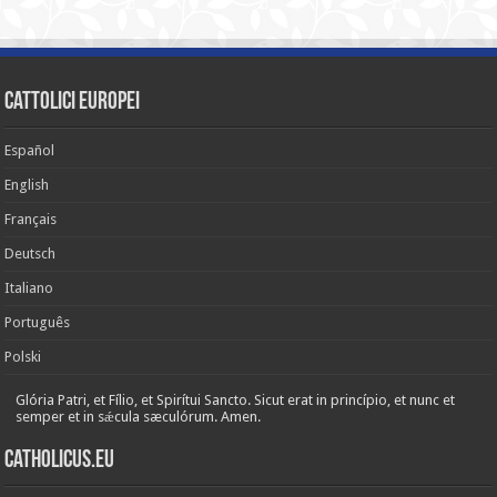
cattolici europei
Español
English
Français
Deutsch
Italiano
Português
Polski
Glória Patri, et Fílio, et Spirítui Sancto. Sicut erat in princípio, et nunc et
semper et in sǽcula sæculórum. Amen.
Catholicus.eu