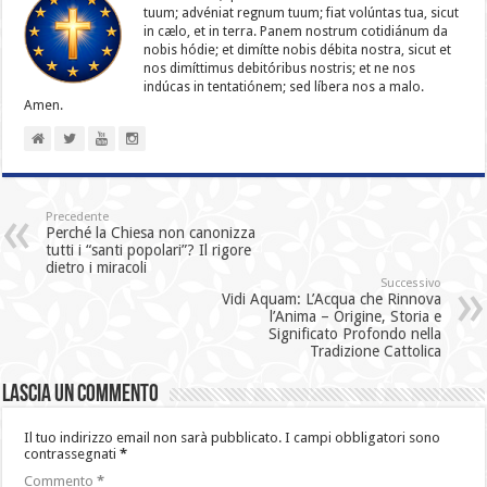
tuum; advéniat regnum tuum; fiat volúntas tua, sicut
in cælo, et in terra. Panem nostrum cotidiánum da
nobis hódie; et dimítte nobis débita nostra, sicut et
nos dimíttimus debitóribus nostris; et ne nos
indúcas in ten­ta­tiónem; sed líbera nos a malo.
Amen.
Precedente
Perché la Chiesa non canonizza
tutti i “santi popolari”? Il rigore
dietro i miracoli
Successivo
Vidi Aquam: L’Acqua che Rinnova
l’Anima – Origine, Storia e
Significato Profondo nella
Tradizione Cattolica
Lascia un commento
Il tuo indirizzo email non sarà pubblicato.
I campi obbligatori sono
contrassegnati
*
Commento
*