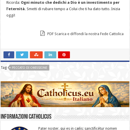
Ricorda:
Ogni minuto che dedichi a Dio è un investimento per
l’eternità.
Smetti di rubare tempo a Colui che ti ha dato tutto. Inizia
oggi!
PDF Scarica e diffondi la nostra Fede Cattolica
Tag
PECCATO DI OMISSIONE
Informazioni catholicus
Pater noster, qui es in cælis: sanc­ti­ficétur nomen