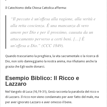
Il Catechismo della Chiesa Cattolica afferma:
“Il peccato è un’offesa alla ragione, alla verità e
alla retta coscienza. È una mancanza di vero
amore per Dio e per il prossimo, causata da un
attaccamento perverso a certi beni. […] È
un’offesa a Dio.” (
CCC
1849).
Quando trascuriamo la preghiera, la vita sacramentale o la ricerca di
Dio, non solo danneggiamo la nostra anima, ma rifiutiamo anche la
grazia che Egli vuole donarci.
Esempio Biblico: Il Ricco e
Lazzaro
Nel Vangelo di Luca (16,19-31), Gesù racconta la parabola del ricco e
di Lazzaro. Il ricco non viene condannato per aver fatto del male, ma
per aver ignorato Lazzaro e aver omesso il bene.