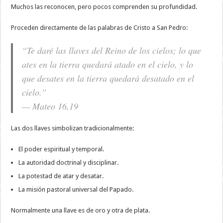
Muchos las reconocen, pero pocos comprenden su profundidad.
Proceden directamente de las palabras de Cristo a San Pedro:
“Te daré las llaves del Reino de los cielos; lo que
ates en la tierra quedará atado en el cielo, y lo
que desates en la tierra quedará desatado en el
cielo.”
— Mateo 16,19
Las dos llaves simbolizan tradicionalmente:
El poder espiritual y temporal.
La autoridad doctrinal y disciplinar.
La potestad de atar y desatar.
La misión pastoral universal del Papado.
Normalmente una llave es de oro y otra de plata.