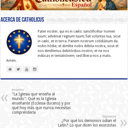
Acerca de catholicus
Pater noster, qui es in cælis: sanc­ti­ficétur nomen
tuum; advéniat regnum tuum; fiat volúntas tua, sicut
in cælo, et in terra. Panem nostrum cotidiánum da
nobis hódie; et dimítte nobis débita nostra, sicut et
nos dimíttimus debitóribus nostris; et ne nos
indúcas in ten­ta­tiónem; sed líbera nos a malo.
Amen.
Anterior
“La Iglesia que enseña al
mundo”: Qué es la Iglesia
enseñante (Ecclesia docens) y por
qué hoy más que nunca necesitas
comprenderla
Siguiente
¿Por qué los demonios odian el
Latín? Lo que dicen los exorcistas