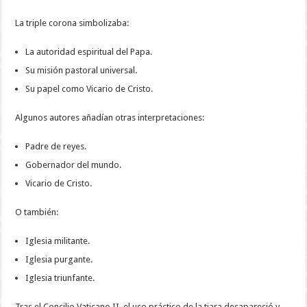
La triple corona simbolizaba:
La autoridad espiritual del Papa.
Su misión pastoral universal.
Su papel como Vicario de Cristo.
Algunos autores añadían otras interpretaciones:
Padre de reyes.
Gobernador del mundo.
Vicario de Cristo.
O también:
Iglesia militante.
Iglesia purgante.
Iglesia triunfante.
Tras el Concilio Vaticano II, el uso práctico de la tiara desapareció y