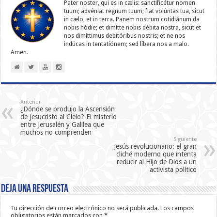
Pater noster, qui es in cælis: sanc­ti­ficétur nomen
tuum; advéniat regnum tuum; fiat volúntas tua, sicut
in cælo, et in terra. Panem nostrum cotidiánum da
nobis hódie; et dimítte nobis débita nostra, sicut et
nos dimíttimus debitóribus nostris; et ne nos
indúcas in ten­ta­tiónem; sed líbera nos a malo.
Amen.
Anterior
¿Dónde se produjo la Ascensión
de Jesucristo al Cielo? El misterio
entre Jerusalén y Galilea que
muchos no comprenden
Siguiente
Jesús revolucionario: el gran
cliché moderno que intenta
reducir al Hijo de Dios a un
activista político
Deja una respuesta
Tu dirección de correo electrónico no será publicada.
Los campos
obligatorios están marcados con
*