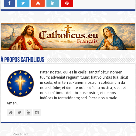
À propos catholicus
Pater noster, qui es in cælis: sanc­ti­ficétur nomen
tuum; advéniat regnum tuum; fiat volúntas tua, sicut
in cælo, et in terra. Panem nostrum cotidiánum da
nobis hódie; et dimítte nobis débita nostra, sicut et
nos dimíttimus debitóribus nostris; et ne nos
indúcas in ten­ta­tiónem; sed líbera nos a malo.
Amen.
Précédent