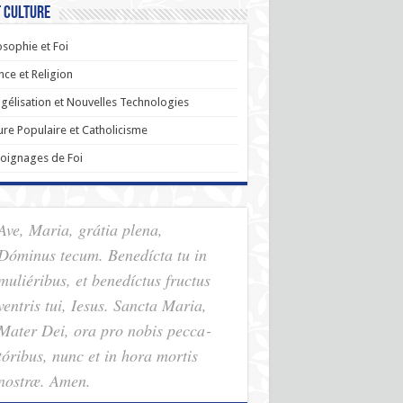
t Culture
osophie et Foi
nce et Religion
gélisation et Nouvelles Technologies
ure Populaire et Catholicisme
oignages de Foi
Ave, Maria, grátia plena,
Dóminus tecum. Benedícta tu in
muliéribus, et benedíctus fructus
ventris tui, Iesus. Sancta Maria,
Mater Dei, ora pro nobis pec­ca­
tóribus, nunc et in hora mortis
nostræ. Amen.