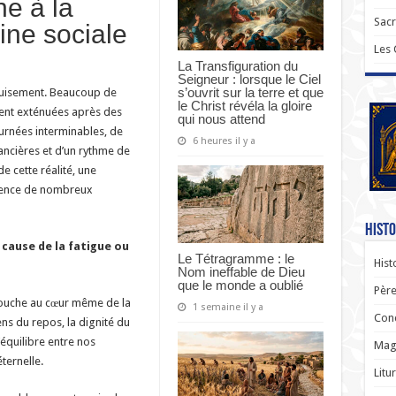
ne à la
Sac
ine sociale
Les
La Transfiguration du
Seigneur : lorsque le Ciel
s’ouvrit sur la terre et que
puisement. Beaucoup de
le Christ révéla la gloire
ent exténuées après des
qui nous attend
ournées interminables, de
6 heures il y a
ncières et d’un rythme de
de cette réalité, une
ience de nombreux
Histo
cause de la fatigue ou
Le Tétragramme : le
Hist
Nom ineffable de Dieu
que le monde a oublié
Père
e touche au cœur même de la
1 semaine il y a
Con
sens du repos, la dignité du
’équilibre entre nos
Magi
ternelle.
Litu