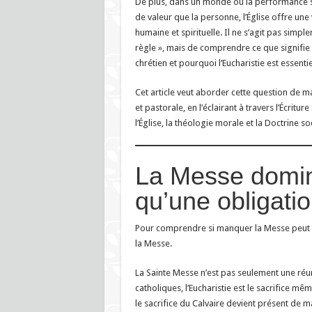
De plus, dans un monde où la performance 
de valeur que la personne, l’Église offre un
humaine et spirituelle. Il ne s’agit pas simp
règle », mais de comprendre ce que signifie
chrétien et pourquoi l’Eucharistie est essentiel
Cet article veut aborder cette question de 
et pastorale, en l’éclairant à travers l’Écriture
l’Église, la théologie morale et la Doctrine soc
La Messe domini
qu’une obligati
Pour comprendre si manquer la Messe peut ê
la Messe.
La Sainte Messe n’est pas seulement une réun
catholiques, l’Eucharistie est le sacrifice 
le sacrifice du Calvaire devient présent de 