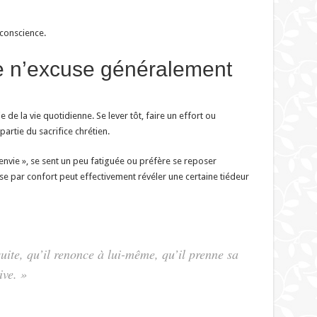
conscience.
re n’excuse généralement
e de la vie quotidienne. Se lever tôt, faire un effort ou
artie du sacrifice chrétien.
nvie », se sent un peu fatiguée ou préfère se reposer
e par confort peut effectivement révéler une certaine tiédeur
uite, qu’il renonce à lui-même, qu’il prenne sa
ive. »