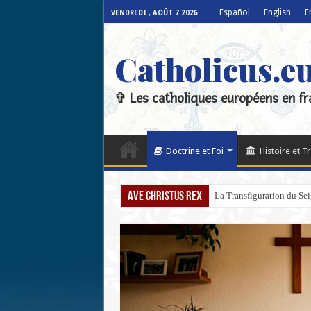
Español
English
F
VENDREDI , AOÛT 7 2026
Catholicus.e
✞ Les catholiques européens en fr
Doctrine et Foi
Histoire et T
Ave Christus Rex
La Transfiguration du Seign