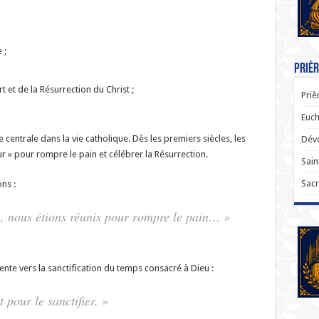
 ;
Prièr
t et de la Résurrection du Christ ;
Priè
Euch
entrale dans la vie catholique. Dès les premiers siècles, les
Dévo
ur » pour rompre le pain et célébrer la Résurrection.
Sain
Sacr
ns :
, nous étions réunis pour rompre le pain… »
te vers la sanctification du temps consacré à Dieu :
 pour le sanctifier. »