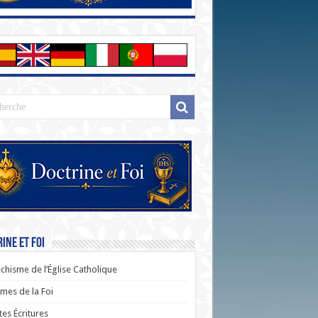
ine et Foi
chisme de l’Église Catholique
es de la Foi
tes Écritures