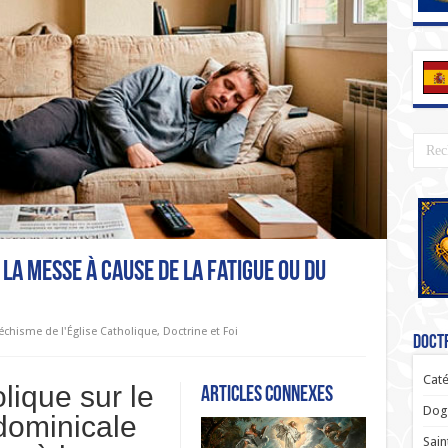
la Messe à cause de la fatigue ou du
échisme de l'Église Catholique
,
Doctrine et Foi
Doctr
Caté
lique sur le
Articles connexes
Dogm
 dominicale
Sain