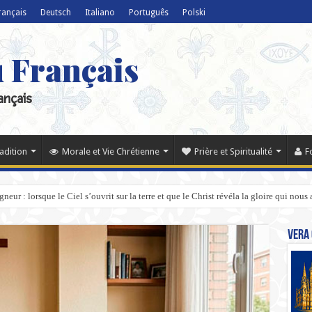
rançais
Deutsch
Italiano
Português
Polski
u Français
ançais
radition
Morale et Vie Chrétienne
Prière et Spiritualité
F
eur : lorsque le Ciel s’ouvrit sur la terre et que le Christ révéla la gloire qui nous 
Vera 