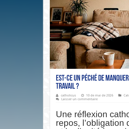
Est-ce un péché de manquer 
travail ?
catholicus
10 de mai de 2026
Cat
Laisser un commentaire
Une réflexion catho
repos, l’obligation