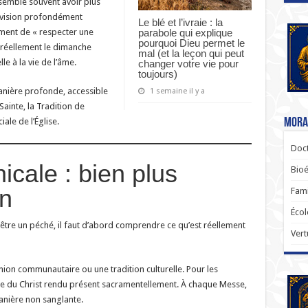
semble souvent avoir plus
e vision profondément
Le blé et l’ivraie : la
parabole qui explique
lement de « respecter une
pourquoi Dieu permet le
 réellement le dimanche
mal (et la leçon qui peut
le à la vie de l’âme.
changer votre vie pour
toujours)
manière profonde, accessible
1 semaine il y a
 Sainte, la Tradition de
Moral
iale de l’Église.
Doct
cale : bien plus
Bioé
on
Fami
Écol
tre un péché, il faut d’abord comprendre ce qu’est réellement
Vert
ion communautaire ou une tradition culturelle. Pour les
même du Christ rendu présent sacramentellement. À chaque Messe,
manière non sanglante.