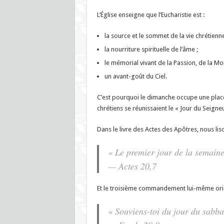
L’Église enseigne que l’Eucharistie est :
la source et le sommet de la vie chrétienne
la nourriture spirituelle de l’âme ;
le mémorial vivant de la Passion, de la Mor
un avant-goût du Ciel.
C’est pourquoi le dimanche occupe une place c
chrétiens se réunissaient le « Jour du Seigne
Dans le livre des Actes des Apôtres, nous liso
« Le premier jour de la semaine
— Actes 20,7
Et le troisième commandement lui-même orien
« Souviens-toi du jour du sabbat