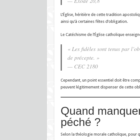
— Exode 20,8
L’Église, héritière de cette tradition apostol
ainsi qu’à certaines fêtes d’obligation.
Le Catéchisme de l’Église catholique enseigne
« Les fidèles sont tenus par l’ob
de précepte. »
— CEC 2180
Cependant, un point essentiel doit être compri
peuvent légitimement dispenser de cette obl
Quand manquer 
péché ?
Selon la théologie morale catholique, pour qu’