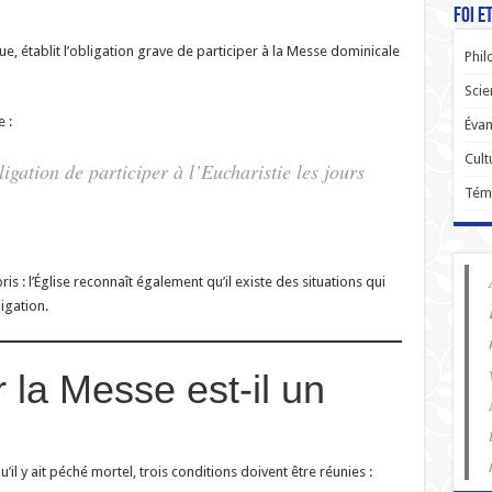
Foi e
ique, établit l’obligation grave de participer à la Messe dominicale
Phil
Scie
 :
Évan
Cult
ligation de participer à l’Eucharistie les jours
Tém
s : l’Église reconnaît également qu’il existe des situations qui
igation.
la Messe est-il un
il y ait péché mortel, trois conditions doivent être réunies :