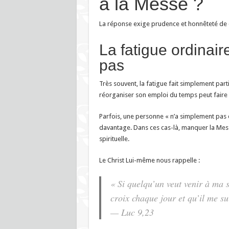
à la Messe ?
La réponse exige prudence et honnêteté de 
La fatigue ordinai
pas
Très souvent, la fatigue fait simplement parti
réorganiser son emploi du temps peut faire p
Parfois, une personne « n’a simplement pas e
davantage. Dans ces cas-là, manquer la Mess
spirituelle.
Le Christ Lui-même nous rappelle :
« Si quelqu’un veut venir à ma s
croix chaque jour et qu’il me su
— Luc 9,23