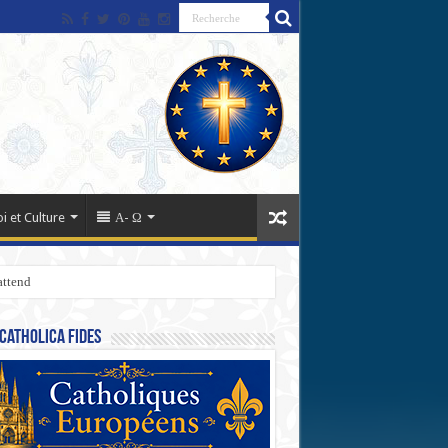
oi et Culture
Α- Ω
attend
Catholica Fides