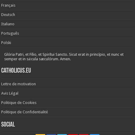
Français
Deutsch
Italiano
Português
Polski
Glória Patri, et Fílio, et Spirítui Sancto. Sicut erat in princípio, et nunc et
semper et in sǽcula sæculórum. Amen.
Catholicus.eu
Lettre de motivation
Avis Légal
Politique de Cookies
Politique de Confidentialité
Social