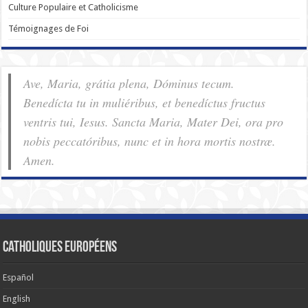
Culture Populaire et Catholicisme
Témoignages de Foi
Ave, Maria, grátia plena, Dóminus tecum.
Benedícta tu in muliéribus, et benedíctus fructus
ventris tui, Iesus. Sancta Maria, Mater Dei, ora pro
nobis pec­ca­tóribus, nunc et in hora mortis nostræ.
Amen.
Catholiques européens
Español
English