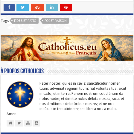
Tags
FIDES ET RATIO
FOI ET RAISON
À propos catholicus
Pater noster, qui es in cælis: sanc­ti­ficétur nomen
tuum; advéniat regnum tuum; fiat volúntas tua, sicut
in cælo, et in terra. Panem nostrum cotidiánum da
nobis hódie; et dimítte nobis débita nostra, sicut et
nos dimíttimus debitóribus nostris; et ne nos
indúcas in ten­ta­tiónem; sed líbera nos a malo.
Amen.