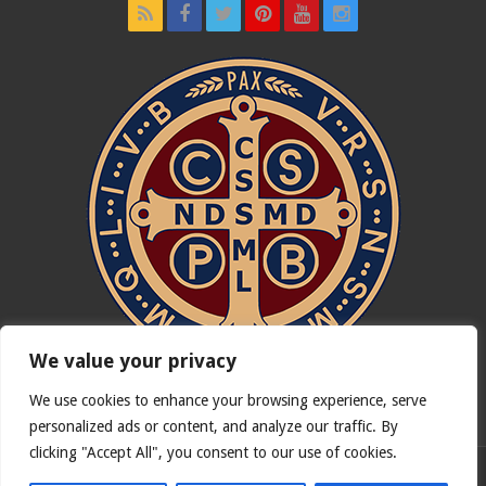
We value your privacy
We use cookies to enhance your browsing experience, serve
In nómine Patris, et Fílii, et Spíritus Sancti. Amen.
personalized ads or content, and analyze our traffic. By
clicking "Accept All", you consent to our use of cookies.
Version française de
Catholicus.eu
| Version originale en
Español