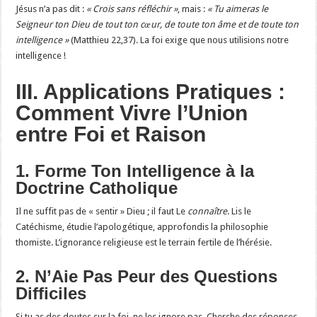
Jésus n’a pas dit :
« Crois sans réfléchir »
, mais :
« Tu aimeras le
Seigneur ton Dieu de tout ton cœur, de toute ton âme et de toute ton
intelligence »
(Matthieu 22,37). La foi exige que nous utilisions notre
intelligence !
III. Applications Pratiques :
Comment Vivre l’Union
entre Foi et Raison
1. Forme Ton Intelligence à la
Doctrine Catholique
Il ne suffit pas de « sentir » Dieu ; il faut Le
connaître
. Lis le
Catéchisme, étudie l’apologétique, approfondis la philosophie
thomiste. L’ignorance religieuse est le terrain fertile de l’hérésie.
2. N’Aie Pas Peur des Questions
Difficiles
Si tu as des doutes sur la foi, ne les ignore pas. Cherche des réponses