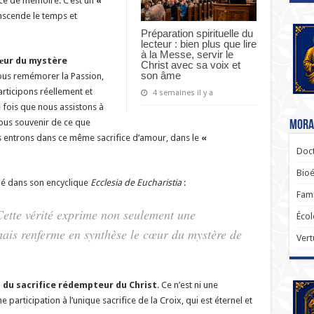
ice de mémoire. C’est un
«
anscende le temps et
Préparation spirituelle du
lecteur : bien plus que lire
à la Messe, servir le
cœur du mystère
Christ avec sa voix et
son âme
ous remémorer la Passion,
articipons réellement et
4 semaines il y a
 fois que nous assistons à
ous souvenir de ce que
Moral
ous entrons dans ce même sacrifice d’amour, dans le
«
Doct
Bioé
mé dans son encyclique
Ecclesia de Eucharistia
:
Fami
 Cette vérité exprime non seulement une
Écol
mais renferme en synthèse le cœur du mystère de
Vert
 du sacrifice rédempteur du Christ
. Ce n’est ni une
e participation à l’unique sacrifice de la Croix, qui est éternel et