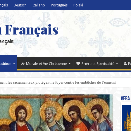
nçais
Deutsch
Italiano
Português
Polski
u Français
ançais
radition
Morale et Vie Chrétienne
Prière et Spiritualité
F
ent les sacramentaux protègent le foyer contre les embûches de l’ennemi
Vera 