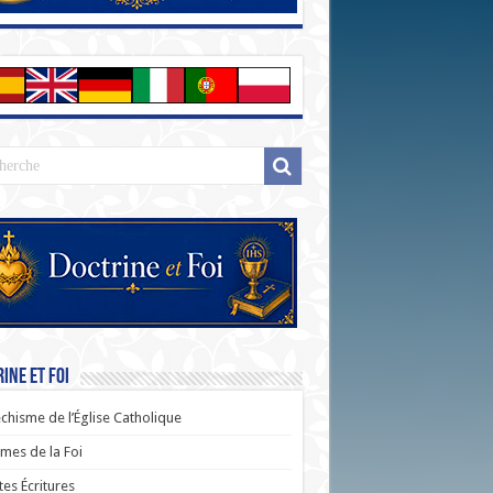
ine et Foi
chisme de l’Église Catholique
es de la Foi
tes Écritures