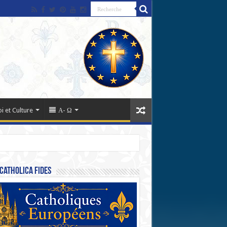
oi et Culture
Α- Ω
Catholica Fides