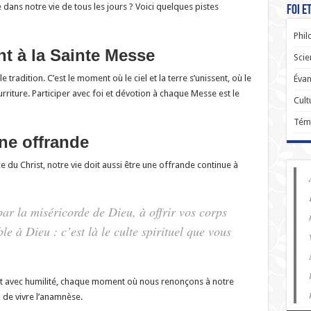
ns notre vie de tous les jours ? Voici quelques pistes
Foi e
Phil
nt à la Sainte Messe
Scie
le tradition. C’est le moment où le ciel et la terre s’unissent, où le
Évan
iture. Participer avec foi et dévotion à chaque Messe est le
Cult
Tém
une offrande
e du Christ, notre vie doit aussi être une offrande continue à
par la miséricorde de Dieu, à offrir vos corps
ble à Dieu : c’est là le culte spirituel que vous
rt avec humilité, chaque moment où nous renonçons à notre
 de vivre l’anamnèse.