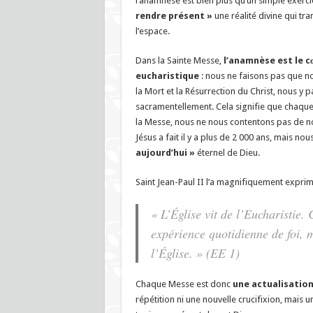
l’anamnèse est bien plus qu’un simple exerc
rendre présent »
une réalité divine qui tr
l’espace.
Dans la Sainte Messe,
l’anamnèse est le 
eucharistique
: nous ne faisons pas que n
la Mort et la Résurrection du Christ, nous y p
sacramentellement. Cela signifie que chaque
la Messe, nous ne nous contentons pas de n
Jésus a fait il y a plus de 2 000 ans, mais n
aujourd’hui »
éternel de Dieu.
Saint Jean-Paul II l’a magnifiquement expri
« L’Église vit de l’Eucharistie.
expérience quotidienne de foi, 
l’Église. »
(EE 1)
Chaque Messe est donc
une actualisation
répétition ni une nouvelle crucifixion, mais un