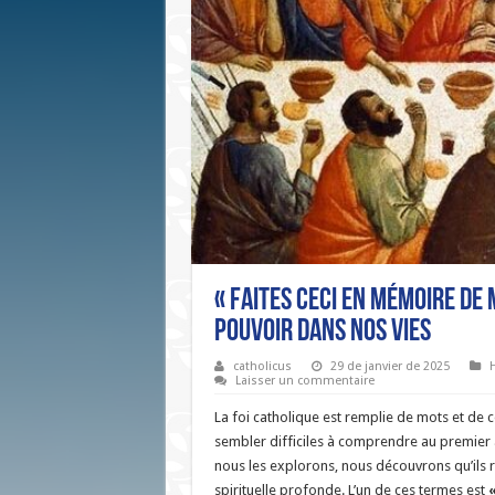
« Faites ceci en mémoire de 
pouvoir dans nos vies
catholicus
29 de janvier de 2025
H
Laisser un commentaire
La foi catholique est remplie de mots et de 
sembler difficiles à comprendre au premier
nous les explorons, nous découvrons qu’ils 
spirituelle profonde. L’un de ces termes est