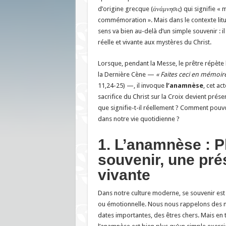
d’origine grecque (
ἀνάμνησις
) qui signifie «
commémoration ». Mais dans le contexte litu
sens va bien au-delà d’un simple souvenir : i
réelle et vivante aux mystères du Christ.
Lorsque, pendant la Messe, le prêtre répète 
la Dernière Cène —
« Faites ceci en mémoir
11,24-25) —, il invoque
l’anamnèse
, cet ac
sacrifice du Christ sur la Croix devient prése
que signifie-t-il réellement ? Comment pouv
dans notre vie quotidienne ?
1. L’anamnèse : P
souvenir, une pr
vivante
Dans notre culture moderne, se souvenir est
ou émotionnelle. Nous nous rappelons des
dates importantes, des êtres chers. Mais en 