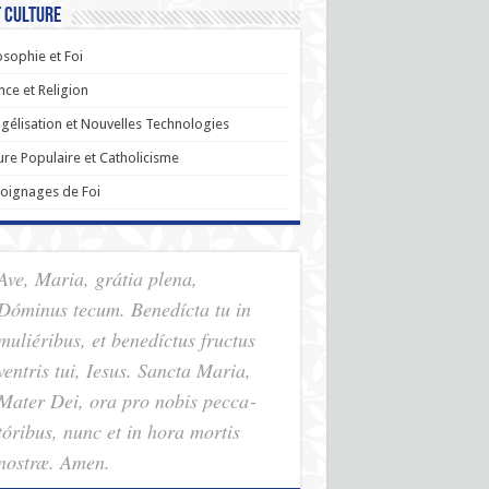
t Culture
osophie et Foi
nce et Religion
gélisation et Nouvelles Technologies
ure Populaire et Catholicisme
oignages de Foi
Ave, Maria, grátia plena,
Dóminus tecum. Benedícta tu in
muliéribus, et benedíctus fructus
ventris tui, Iesus. Sancta Maria,
Mater Dei, ora pro nobis pec­ca­
tóribus, nunc et in hora mortis
nostræ. Amen.