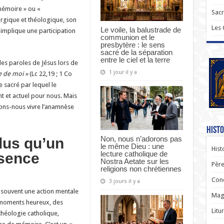
 mémoire » ou «
Sac
rgique et théologique, son
Les
Le voile, la balustrade de
l implique une participation
communion et le
presbytère : le sens
sacré de la séparation
entre le ciel et la terre
les paroles de Jésus lors de
1 jour il y a
e de moi »
(Lc 22,19 ; 1 Co
te sacré par lequel le
nt et actuel pour nous. Mais
ons-nous vivre l’anamnèse
Histo
Non, nous n’adorons pas
lus qu’un
le même Dieu : une
Hist
lecture catholique de
ésence
Nostra Aetate sur les
Père
religions non chrétiennes
Con
3 jours il y a
 souvent une action mentale
Magi
 moments heureux, des
Litu
théologie catholique,