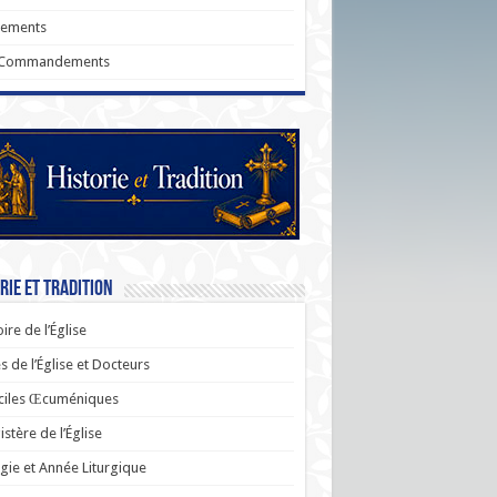
rements
 Commandements
rie et Tradition
oire de l’Église
s de l’Église et Docteurs
ciles Œcuméniques
stère de l’Église
rgie et Année Liturgique