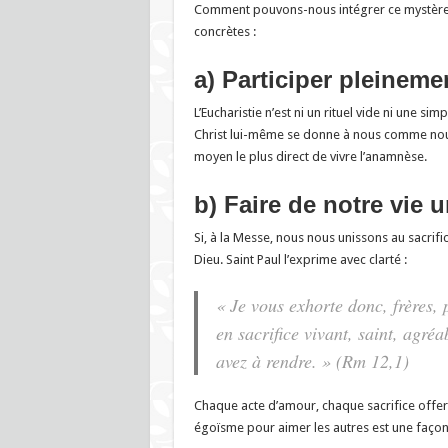
Comment pouvons-nous intégrer ce mystère da
concrètes :
a) Participer pleineme
L’Eucharistie n’est ni un rituel vide ni une simp
Christ lui-même se donne à nous comme nourr
moyen le plus direct de vivre l’anamnèse.
b) Faire de notre vie 
Si, à la Messe, nous nous unissons au sacrific
Dieu. Saint Paul l’exprime avec clarté :
« Je vous exhorte donc, frères, 
en sacrifice vivant, saint, agréa
avez à rendre. »
(Rm 12,1)
Chaque acte d’amour, chaque sacrifice offe
égoïsme pour aimer les autres est une façon