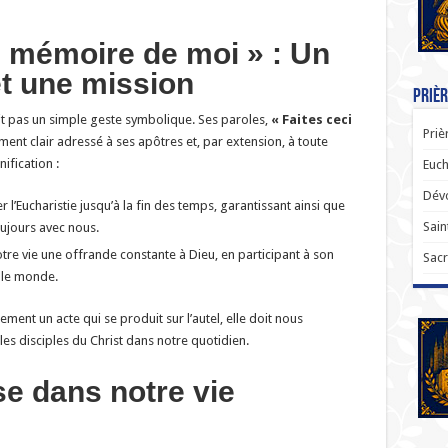
en mémoire de moi » : Un
 une mission
Prièr
tait pas un simple geste symbolique. Ses paroles,
« Faites ceci
Priè
nt clair adressé à ses apôtres et, par extension, à toute
ification :
Euch
Dévo
er l’Eucharistie jusqu’à la fin des temps, garantissant ainsi que
Sain
ujours avec nous.
otre vie une offrande constante à Dieu, en participant à son
Sacr
 le monde.
ment un acte qui se produit sur l’autel, elle doit nous
es disciples du Christ dans notre quotidien.
se dans notre vie