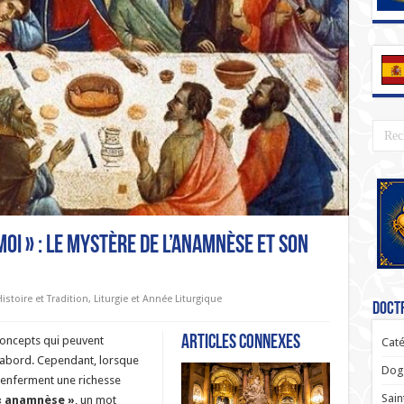
moi » : Le mystère de l’anamnèse et son
istoire et Tradition
,
Liturgie et Année Liturgique
Doctr
Articles connexes
concepts qui peuvent
Caté
 abord. Cependant, lorsque
Dogm
renferment une richesse
Sain
« anamnèse »
, un mot