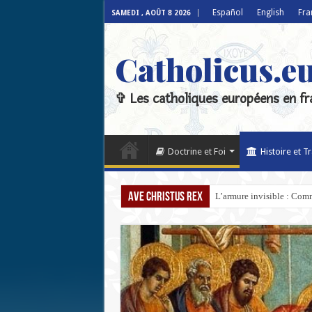
Español
English
Fra
SAMEDI , AOÛT 8 2026
Catholicus.e
✞ Les catholiques européens en fr
Doctrine et Foi
Histoire et T
Ave Christus Rex
L’armure invisible : Comm