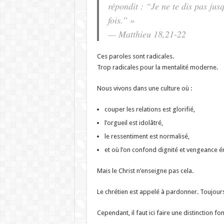
répondit : “Je ne te dis pas jusq
fois.” »
— Matthieu 18,21-22
Ces paroles sont radicales.
Trop radicales pour la mentalité moderne.
Nous vivons dans une culture où :
couper les relations est glorifié,
l’orgueil est idolâtré,
le ressentiment est normalisé,
et où l’on confond dignité et vengeance é
Mais le Christ n’enseigne pas cela.
Le chrétien est appelé à pardonner. Toujours
Cependant, il faut ici faire une distinction