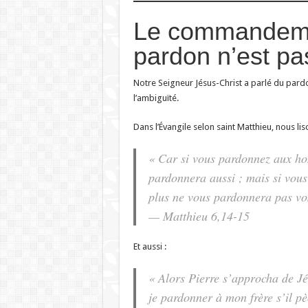
Le commandemen
pardon n’est pa
Notre Seigneur Jésus-Christ a parlé du pardo
l’ambiguïté.
Dans l’Évangile selon saint Matthieu, nous lis
« Car si vous pardonnez aux hom
pardonnera aussi ; mais si vou
plus ne vous pardonnera pas vos
— Matthieu 6,14-15
Et aussi :
« Alors Pierre s’approcha de Jés
je pardonner à mon frère s’il pè