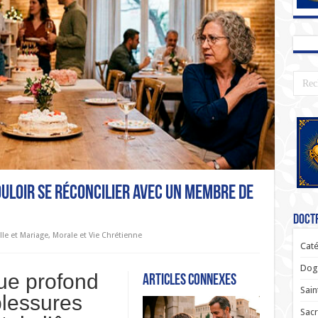
ouloir se réconcilier avec un membre de
Doctr
lle et Mariage
,
Morale et Vie Chrétienne
Caté
Dogm
ue profond
Articles connexes
Sain
blessures
Sac