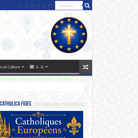
oi et Culture
Α- Ω
Catholica Fides