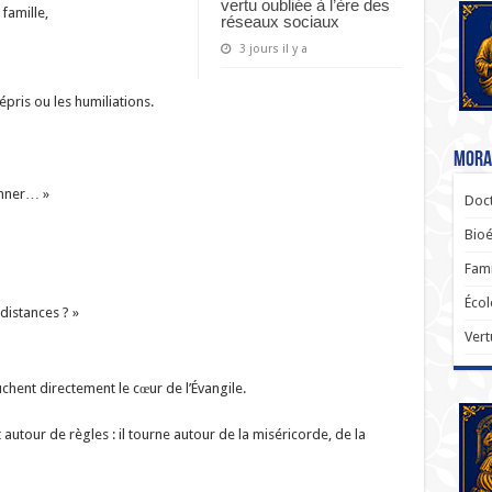
vertu oubliée à l’ère des
famille,
réseaux sociaux
3 jours il y a
pris ou les humiliations.
Moral
onner… »
Doct
Bioé
Fami
Écol
distances ? »
Vert
uchent directement le cœur de l’Évangile.
autour de règles : il tourne autour de la miséricorde, de la