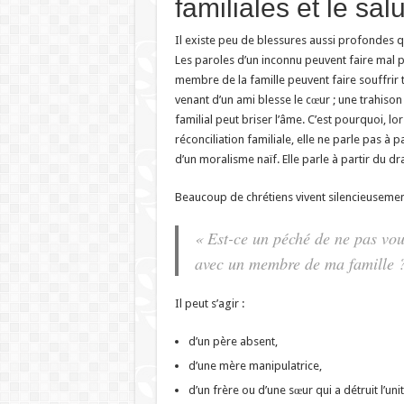
familiales et le sal
Il existe peu de blessures aussi profondes qu
Les paroles d’un inconnu peuvent faire mal pe
membre de la famille peuvent faire souffrir 
venant d’un ami blesse le cœur ; une trahis
familial peut briser l’âme. C’est pourquoi, lor
réconciliation familiale, elle ne parle pas à p
d’un moralisme naïf. Elle parle à partir du d
Beaucoup de chrétiens vivent silencieusement
« Est-ce un péché de ne pas vou
avec un membre de ma famille 
Il peut s’agir :
d’un père absent,
d’une mère manipulatrice,
d’un frère ou d’une sœur qui a détruit l’unit