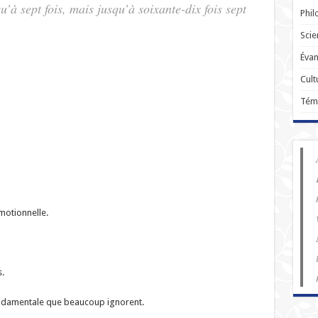
u’à sept fois, mais jusqu’à soixante-dix fois sept
Phil
Scie
Évan
Cult
Tém
motionnelle.
.
 fondamentale que beaucoup ignorent.