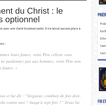
t du Christ : le
Prièr
s optionnel
Priè
n avec une clarté bouleversante. Il n’a laissé aucune place à
Euch
Dévo
ons :
Sain
Sacr
mes leurs fautes, votre Père céleste vous
s ne pardonnez pas aux hommes, votre Père non
 fautes. »
us et lui dit : “Seigneur, combien de fois dois-
Foi e
che contre moi ? Jusqu’à sept fois ?” Jésus lui