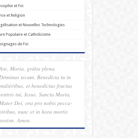
osophie et Foi
nce et Religion
gélisation et Nouvelles Technologies
ure Populaire et Catholicisme
oignages de Foi
Ave, Maria, grátia plena,
Dóminus tecum. Benedícta tu in
muliéribus, et benedíctus fructus
ventris tui, Iesus. Sancta Maria,
Mater Dei, ora pro nobis pec­ca­
tóribus, nunc et in hora mortis
nostræ. Amen.