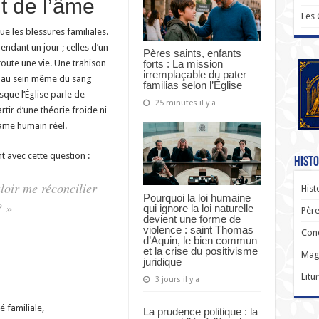
ut de l’âme
Les
e les blessures familiales.
ndant un jour ; celles d’un
Pères saints, enfants
forts : La mission
toute une vie. Une trahison
irremplaçable du pater
on au sein même du sang
familias selon l’Église
sque l’Église parle de
25 minutes il y a
artir d’une théorie froide ni
rame humain réel.
 avec cette question :
Histo
loir me réconcilier
Hist
Pourquoi la loi humaine
? »
qui ignore la loi naturelle
Père
devient une forme de
violence : saint Thomas
Con
d’Aquin, le bien commun
et la crise du positivisme
Magi
juridique
Litu
3 jours il y a
é familiale,
La prudence politique : la