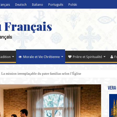
rançais
Deutsch
Italiano
Português
Polski
u Français
ançais
radition
Morale et Vie Chrétienne
Prière et Spiritualité
F
s : La mission irremplaçable du pater familias selon l’Église
Vera 