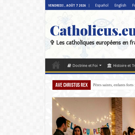
Español
English
F
VENDREDI , AOÛT 7 2026
Catholicus.e
✞ Les catholiques européens en fr
Doctrine et Foi
Histoire et T
Ave Christus Rex
Pères saints, enfants fort