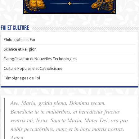
Foi et Culture
Philosophie et Foi
Science et Religion
Évangélisation et Nouvelles Technologies
Culture Populaire et Catholicisme
Témoignages de Foi
Ave, Maria, grátia plena, Dóminus tecum.
Benedícta tu in muliéribus, et benedíctus fructus
ventris tui, Iesus. Sancta Maria, Mater Dei, ora pro
nobis pec­ca­tóribus, nunc et in hora mortis nostræ.
Amen.