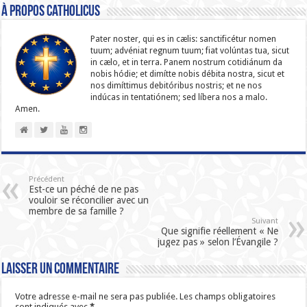
À propos catholicus
Pater noster, qui es in cælis: sanc­ti­ficétur nomen
tuum; advéniat regnum tuum; fiat volúntas tua, sicut
in cælo, et in terra. Panem nostrum cotidiánum da
nobis hódie; et dimítte nobis débita nostra, sicut et
nos dimíttimus debitóribus nostris; et ne nos
indúcas in ten­ta­tiónem; sed líbera nos a malo.
Amen.
Précédent
Est-ce un péché de ne pas
vouloir se réconcilier avec un
membre de sa famille ?
Suivant
Que signifie réellement « Ne
jugez pas » selon l’Évangile ?
Laisser un commentaire
Votre adresse e-mail ne sera pas publiée.
Les champs obligatoires
sont indiqués avec
*