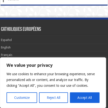
Catholiques européens
Español
English
Français
Deutsch
We value your privacy
Italiano
We use cookies to enhance your browsing experience, serve
Português
personalized ads or content, and analyze our traffic. By
Polski
clicking "Accept All", you consent to our use of cookies.
Glória Patri, et Fílio, et Spirítui Sancto. Sicut erat in princípio, et nunc et
Customize
Reject All
Accept All
semper et in sǽcula sæculórum. Amen.
Catholicus.eu