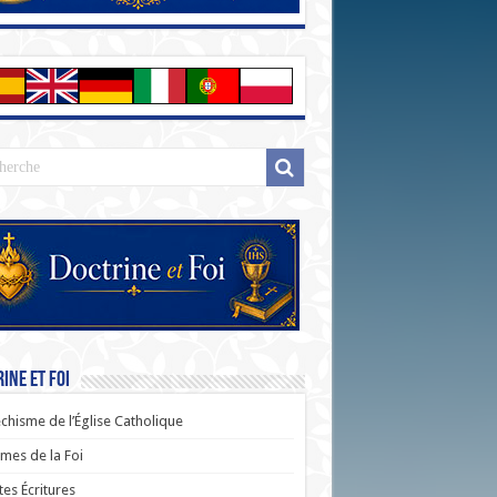
ine et Foi
chisme de l’Église Catholique
es de la Foi
tes Écritures