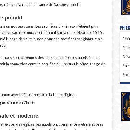
e à Dieu et la reconnaissance de Sa souveraineté.
e primitif
 pris un nouveau sens. Les sacrifices d’animaux n’étaient plus
Prièr
ert un sacrifice unique et définitif sur la croix (Hébreux 10,10).
Priè
vé l’usage des autels, non pour des sacrifices sanglants, mais
rée.
Euch
Dévo
ombes sont devenues des lieux de culte, et les autels étaient
ait la connexion entre le sacrifice du Christ et le témoignage de
Sain
Sacr
nion avec le Christ renforce la foi de l’Église.
ne d’unité en Christ.
évale et moderne
onstruction des églises, les autels ont commencé à être élaborés