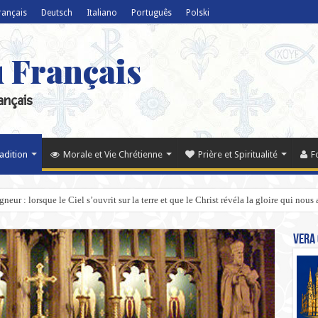
rançais
Deutsch
Italiano
Português
Polski
u Français
ançais
radition
Morale et Vie Chrétienne
Prière et Spiritualité
F
eur : lorsque le Ciel s’ouvrit sur la terre et que le Christ révéla la gloire qui nous 
Vera 