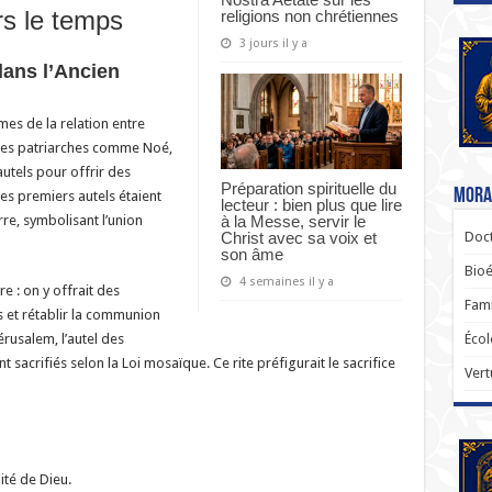
ers le temps
religions non chrétiennes
3 jours il y a
dans l’Ancien
es de la relation entre
, les patriarches comme Noé,
utels pour offrir des
Préparation spirituelle du
Moral
 Ces premiers autels étaient
lecteur : bien plus que lire
re, symbolisant l’union
à la Messe, servir le
Doct
Christ avec sa voix et
son âme
Bioé
4 semaines il y a
e : on y offrait des
Fami
s et rétablir la communion
rusalem, l’autel des
Écol
t sacrifiés selon la Loi mosaïque. Ce rite préfigurait le sacrifice
Vert
nité de Dieu.