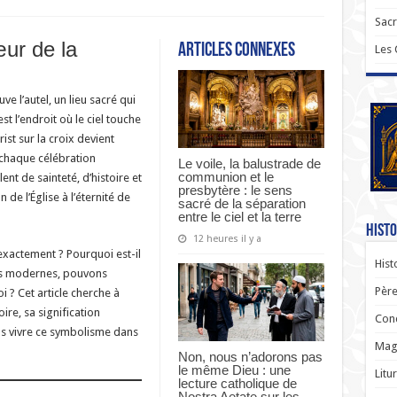
Sac
œur de la
Articles connexes
Les
e l’autel, un lieu sacré qui
st l’endroit où le ciel touche
rist sur la croix devient
 chaque célébration
Le voile, la balustrade de
communion et le
nt de sainteté, d’histoire et
presbytère : le sens
 de l’Église à l’éternité de
sacré de la séparation
entre le ciel et la terre
Histo
12 heures il y a
 exactement ? Pourquoi est-il
Hist
ues modernes, pouvons
Père
 ? Cet article cherche à
re, sa signification
Con
s vivre ce symbolisme dans
Magi
Non, nous n’adorons pas
le même Dieu : une
Litu
lecture catholique de
Nostra Aetate sur les