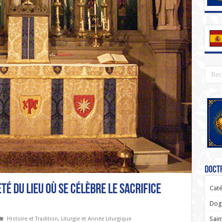
Doctr
té du lieu où se célèbre le sacrifice
Caté
Dogm
Sain
Histoire et Tradition
,
Liturgie et Année Liturgique