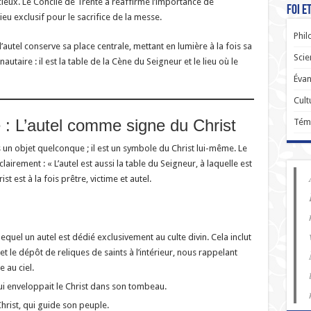
ieux. Le Concile de Trente a réaffirmé l’importance de
Foi e
ieu exclusif pour le sacrifice de la messe.
Phil
 l’autel conserve sa place centrale, mettant en lumière à la fois sa
Scie
utaire : il est la table de la Cène du Seigneur et le lieu où le
Évan
Cult
e : L’autel comme signe du Christ
Tém
as un objet quelconque ; il est un symbole du Christ lui-même. Le
clairement : « L’autel est aussi la table du Seigneur, à laquelle est
st est à la fois prêtre, victime et autel.
lequel un autel est dédié exclusivement au culte divin. Cela inclut
 et le dépôt de reliques de saints à l’intérieur, nous rappelant
 au ciel.
ui enveloppait le Christ dans son tombeau.
hrist, qui guide son peuple.