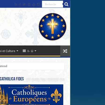
oi et Culture
Α- Ω
attend
Catholica Fides