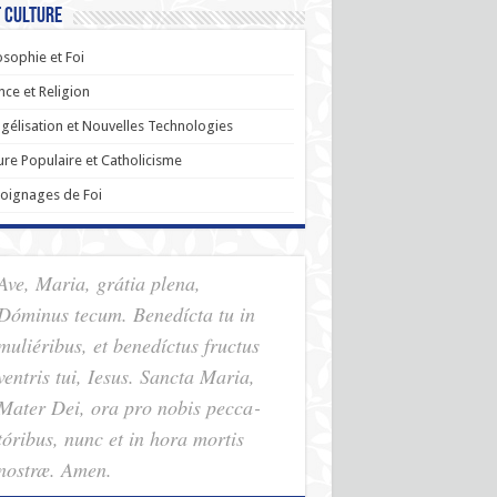
t Culture
osophie et Foi
nce et Religion
gélisation et Nouvelles Technologies
ure Populaire et Catholicisme
oignages de Foi
Ave, Maria, grátia plena,
Dóminus tecum. Benedícta tu in
muliéribus, et benedíctus fructus
ventris tui, Iesus. Sancta Maria,
Mater Dei, ora pro nobis pec­ca­
tóribus, nunc et in hora mortis
nostræ. Amen.