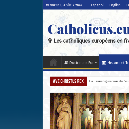
Español
English
F
VENDREDI , AOÛT 7 2026
Catholicus.e
✞ Les catholiques européens en fr
Doctrine et Foi
Histoire et T
Ave Christus Rex
La Transfiguration du Seign