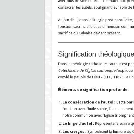
avec plus de soin et ornés de matériaux préc
consacrer les autels, soulignant leur rôle de l
Aujourd’hui, dans la liturgie post-conciliaire,
fonction sacrificielle et sa dimension communa
sacrifice du Calvaire devient présent.
Signification théologiqu
Dans la théologie catholique, l’autel n’est p
Catéchisme de l’Église catholique
l’explique 
convié le peuple de Dieu » (CEC, 1182). Le Chri
Éléments de signification profonde :
La consécration de l’autel :
L’acte par 
l’onction avec l’huile sainte, l’encensement
notre communion avec l’Église triomphante
Le linge d’autel :
Représente le suaire q
Les cierges :
Symbolisent la lumière du C