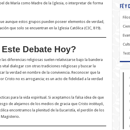
papel de María como Madre de la Iglesia, o interpretar de forma
Fé y 
Filo
te que aunque estos grupos pueden poseer elementos de verdad,
Cien
ción que solo se encuentran en la Iglesia Católica (CIC, 819).
Evan
Cult
 Este Debate Hoy?
Test
las diferencias religiosas suelen relativizarse bajo la bandera
tal dialogar con otras tradiciones religiosas y buscar la
icar la verdad en nombre de la convivencia. Reconocer que la
por Cristo no es arrogancia; es un acto de fidelidad a la verdad
ticas para la vida espiritual. Si aceptamos la falsa idea de que
iesgo de alejarnos de los medios de gracia que Cristo instituyó,
ólica encontramos la plenitud de la Eucaristía, el perdón de los
 Magisterio.