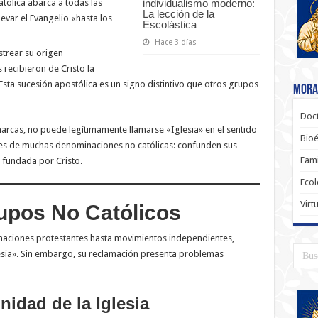
individualismo moderno:
Católica abarca a todas las
La lección de la
levar el Evangelio «hasta los
Escolástica
Hace 3 días
strear su origen
 recibieron de Cristo la
Esta sucesión apostólica es un signo distintivo que otros grupos
Moral
Doct
arcas, no puede legítimamente llamarse «Iglesia» en el sentido
Bioé
res de muchas denominaciones no católicas: confunden sus
Fami
a fundada por Cristo.
Ecol
Virt
rupos No Católicos
aciones protestantes hasta movimientos independientes,
lesia». Sin embargo, su reclamación presenta problemas
nidad de la Iglesia