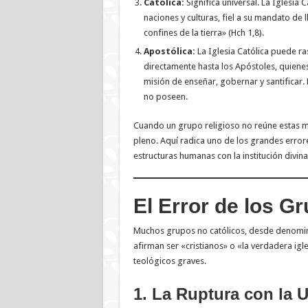
Católica:
Significa universal. La Iglesia 
naciones y culturas, fiel a su mandato de l
confines de la tierra» (Hch 1,8).
Apostólica:
La Iglesia Católica puede ra
directamente hasta los Apóstoles, quienes
misión de enseñar, gobernar y santificar. 
no poseen.
Cuando un grupo religioso no reúne estas m
pleno. Aquí radica uno de los grandes erro
estructuras humanas con la institución divin
El Error de los G
Muchos grupos no católicos, desde denomin
afirman ser «cristianos» o «la verdadera ig
teológicos graves.
1. La Ruptura con la U