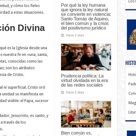
Los
Por qué la ley humana
nitud, y cómo los fieles
que ignora la ley natural
rdad a estas situaciones.
se convierte en violencia:
Santo Tomás de Aquino,
el bien común y la crisis
ución Divina
del positivismo jurídico
Hace 2 días
qué es la Iglesia desde una
s nuestra fe en «una, santa,
notas, conocidas como las
Histo
s; son los atributos
Hist
esia de Cristo.
Prudencia política: La
virtud olvidada en la era
Padr
de las redes sociales
 ni superficial. Cristo oró
Hace 2 días
Conc
a unidad se manifiesta en
dad visible: el Papa, sucesor
Magi
Litu
ador, Jesucristo, es santo, y
 a través de los
o.
Bien común vs.