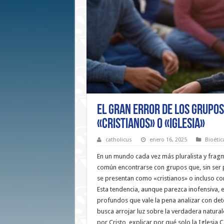
El Gran Error de los Grupos
«Cristianos» o «Iglesia»
catholicus
enero 16, 2025
Bioéti
En un mundo cada vez más pluralista y fragm
común encontrarse con grupos que, sin ser pa
se presentan como «cristianos» o incluso co
Esta tendencia, aunque parezca inofensiva, 
profundos que vale la pena analizar con dete
busca arrojar luz sobre la verdadera natural
por Cristo, explicar por qué solo la Iglesia