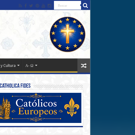
 y Cultura
Α- Ω
Catholica Fides