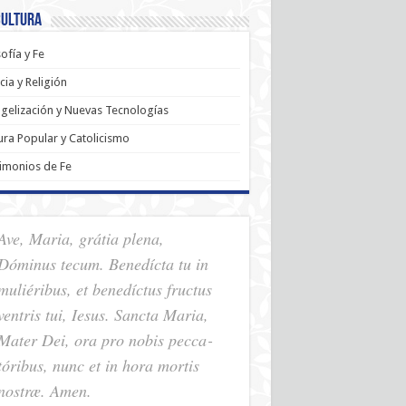
Cultura
sofía y Fe
cia y Religión
gelización y Nuevas Tecnologías
ura Popular y Catolicismo
imonios de Fe
Ave, Maria, grátia plena,
Dóminus tecum. Benedícta tu in
muliéribus, et benedíctus fructus
ventris tui, Iesus. Sancta Maria,
Mater Dei, ora pro nobis pec­ca­
tóribus, nunc et in hora mortis
nostræ. Amen.