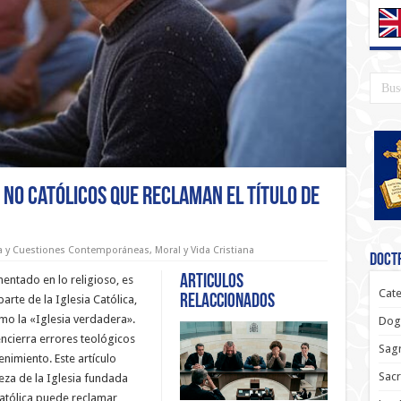
 No Católicos que Reclaman el Título de
ca y Cuestiones Contemporáneas
,
Moral y Vida Cristiana
Doctr
Articulos
entado en lo religioso, es
Cate
relaccionados
rte de la Iglesia Católica,
mo la «Iglesia verdadera».
Dog
encierra errores teológicos
Sagr
nimiento. Este artículo
Sac
eza de la Iglesia fundada
 Católica puede reclamar