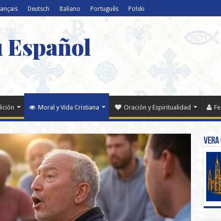
rançais
Deutsch
Italiano
Português
Polski
u Español
dición
Moral y Vida Cristiana
Oración y Espiritualidad
Fe
Vera 