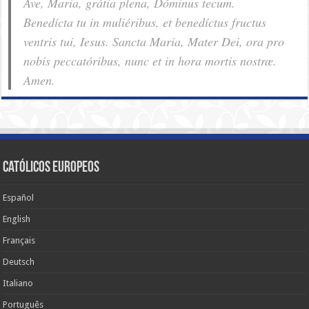
Ave, Maria, grátia plena, Dóminus tecum.
Benedícta tu in muliéribus, et benedíctus fructus
ventris tui, Iesus. Sancta Maria, Mater Dei, ora pro
nobis pec­ca­tóribus, nunc et in hora mortis nostræ.
Amen.
Católicos Europeos
Español
English
Français
Deutsch
Italiano
Português