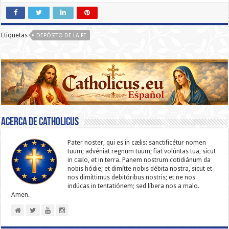
Etiquetas
DEPÓSITO DE LA FE
Acerca de catholicus
Pater noster, qui es in cælis: sanc­ti­ficétur nomen
tuum; advéniat regnum tuum; fiat volúntas tua, sicut
in cælo, et in terra. Panem nostrum cotidiánum da
nobis hódie; et dimítte nobis débita nostra, sicut et
nos dimíttimus debitóribus nostris; et ne nos
indúcas in ten­ta­tiónem; sed líbera nos a malo.
Amen.